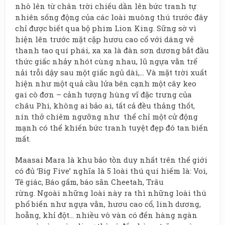
nhô lên từ chân trời chiếu dần lên bức tranh tự
nhiên sống động của các loài muông thú trước đây
chỉ được biết qua bộ phim Lion King. Sững sờ vì
hiện lên trước mặt cặp hươu cao cổ với dáng vẻ
thanh tao quí phái, xa xa là đàn sơn dương bắt đầu
thức giấc nhảy nhót cùng nhau, lũ ngựa vằn trể
nải trỗi dậy sau một giấc ngủ dài,… Và mặt trời xuất
hiện như một quả cầu lửa bên cạnh một cây keo
gai cô đơn – cảnh tượng hùng vĩ đặc trưng của
châu Phi, không ai bảo ai, tất cả đều thảng thốt,
nín thở chiêm ngưỡng như thể chỉ một cử động
mạnh có thể khiến bức tranh tuyệt đẹp đó tan biến
mất.
Maasai Mara là khu bảo tồn duy nhất trên thế giới
có đủ ‘Big Five’ nghĩa là 5 loài thú quí hiếm là: Voi,
Tê giác, Báo gấm, báo săn Cheetah, Trâu
rừng. Ngoài những loài này ra thì những loài thú
phổ biến như ngựa vằn, hươu cao cổ, linh dương,
hoẵng, khỉ đột… nhiều vô vàn có đến hàng ngàn