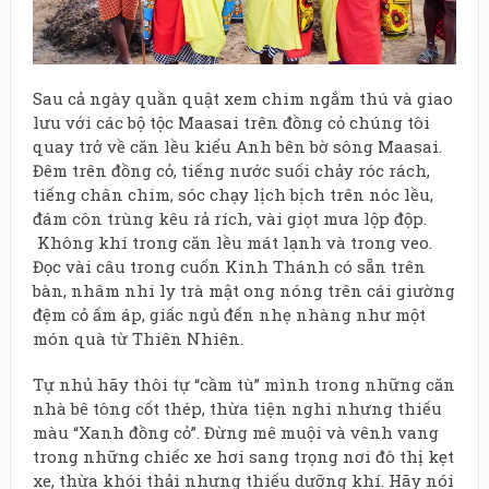
Sau cả ngày quần quật xem chim ngắm thú và giao
lưu với các bộ tộc Maasai trên đồng cỏ chúng tôi
quay trở về căn lều kiểu Anh bên bờ sông Maasai.
Đêm trên đồng cỏ, tiếng nước suối chảy róc rách,
tiếng chân chim, sóc chạy lịch bịch trên nóc lều,
đám côn trùng kêu rả rích, vài giọt mưa lộp độp.
Không khí trong căn lều mát lạnh và trong veo.
Đọc vài câu trong cuốn Kinh Thánh có sẵn trên
bàn, nhâm nhi ly trà mật ong nóng trên cái giường
đệm cỏ ấm áp, giấc ngủ đến nhẹ nhàng như một
món quà từ Thiên Nhiên.
Tự nhủ hãy thôi tự “cầm tù” mình trong những căn
nhà bê tông cốt thép, thừa tiện nghi nhưng thiếu
màu “Xanh đồng cỏ”. Đừng mê muội và vênh vang
trong những chiếc xe hơi sang trọng nơi đô thị kẹt
xe, thừa khói thải nhưng thiếu dưỡng khí. Hãy nói