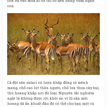
con và vào mùa di cư thì có đến hàng trăm ngàn
con.
Cả đội săn safari cứ lượn khắp đồng cỏ mênh
mang, chỗ cao lút thân người, chỗ lưa thưa cây bụi,
thú hoang khắp nơi đủ loại. Nguyên tắc nghiêm
ngặt là không được rời khỏi xe, vì lũ săn mồi
hoang dã ẩn khuất đâu đó có thể cho bạn một cú