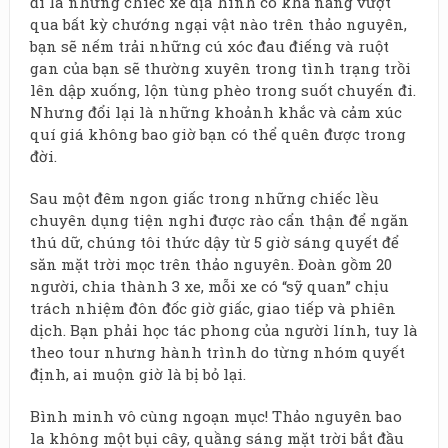
đi là những chiếc xe địa hình có khả năng vượt
qua bất kỳ chướng ngại vật nào trên thảo nguyên,
bạn sẽ nếm trải những cú xóc đau điếng và ruột
gan của bạn sẽ thường xuyên trong tình trạng trồi
lên dập xuống, lộn tùng phèo trong suốt chuyến đi.
Nhưng đổi lại là những khoảnh khắc và cảm xúc
quí giá không bao giờ bạn có thể quên được trong
đời.
Sau một đêm ngon giấc trong những chiếc lều
chuyên dụng tiện nghi được rào cẩn thận để ngăn
thú dữ, chúng tôi thức dậy từ 5 giờ sáng quyết để
săn mặt trời mọc trên thảo nguyên. Đoàn gồm 20
người, chia thành 3 xe, mỗi xe có “sỹ quan” chịu
trách nhiệm đôn đốc giờ giấc, giao tiếp và phiên
dịch. Bạn phải học tác phong của người lính, tuy là
theo tour nhưng hành trình do từng nhóm quyết
định, ai muộn giờ là bị bỏ lại.
Bình minh vô cùng ngoạn mục! Thảo nguyên bao
la không một bụi cây, quầng sáng mặt trời bắt đầu