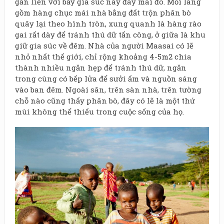
gắn liền với bầy gia súc nay đây mai đó. Mỗi làng
gồm hàng chục mái nhà bằng đất trộn phân bò
quây lại theo hình tròn, xung quanh là hàng rào
gai rất dày để tránh thú dữ tấn công, ở giữa là khu
giữ gia súc về đêm. Nhà của người Maasai có lẽ
nhỏ nhất thế giới, chỉ rộng khoảng 4-5m2 chia
thành nhiều ngăn hẹp để tránh thú dữ, ngăn
trong cùng có bếp lửa để sưởi ấm và nguồn sáng
vào ban đêm. Ngoài sân, trên sàn nhà, trên tường
chỗ nào cũng thấy phân bò, đây có lẽ là một thứ
mùi không thể thiếu trong cuộc sống của họ.