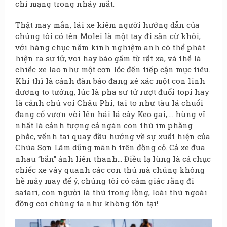
chí mạng trong nháy mắt.
Thật may mắn, lái xe kiêm người hướng dẫn của
chúng tôi có tên Molei là một tay đi săn cừ khôi,
với hàng chục năm kinh nghiệm anh có thể phát
hiện ra sư tử, voi hay báo gấm từ rất xa, và thế là
chiếc xe lao như một cơn lốc đến tiếp cận mục tiêu.
Khi thì là cảnh đàn báo đang xé xác một con linh
dương to tướng, lúc là pha sư tử rượt đuổi topi hay
là cảnh chú voi Châu Phi, tai to như tàu lá chuối
đang cố vươn vòi lên hái lá cây Keo gai,…. hùng vĩ
nhất là cảnh tượng cả ngàn con thú im phăng
phắc, vểnh tai quay đầu hướng về sự xuất hiện của
Chúa Sơn Lâm dũng mãnh trên đồng cỏ. Cả xe đua
nhau “bắn” ảnh liên thanh… Điều lạ lùng là cả chục
chiếc xe vây quanh các con thú mà chúng không
hề mảy may để ý, chúng tôi có cảm giác rằng đi
safari, con người là thú trong lồng, loài thú ngoài
đồng coi chúng ta như không tồn tại!