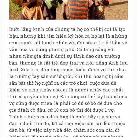
Dưới lăng kính của chúng ta họ có thể bị coi là lạc
hậu, nhưng khi tìm hiểu kỹ hóa ra họ lại là những
con người rất hạnh phúc với đời sông tinh thần và
văn hóa vô cùng phong phú. Cả làng sống với
nhau như gia đình dưới sự lãnh đạo của trưởng
bản, thường là rất trẻ, đẹp trai và nói tiếng Anh lưu
loát. Xưa kia, đàn ông muốn kiếm được vợ thì phải
là những tay săn sư tử giỏi, khi thú hoang bị cấm
săn bắt thì họ nghĩ ra các trò chơi, cuộc đua để
kiếm vợ như nhảy cao, ai là người nhảy cao nhất
thì có quyền chọn vợ. Đàn ông có thể lấy bao nhiêu
vợ cũng được miễn là phải có đủ số bò để đưa cho
gia đình cô dâu, cứ 10 con bò thì đổi được 1 vợ.
Trách nhiệm của đàn ông là chăn bầy gia súc và
đánh đuổi thú dữ, tất cả mọi việc còn lại đều thuộc
đàn bà, từ việc xây nhà đến chăm sóc con cái, đi
kiếm củi, lấy nước, nấu ăn… vô cùng vất vả nhưng