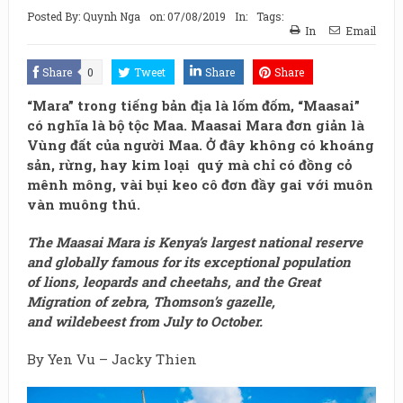
Posted By:
Quynh Nga
on:
07/08/2019
In:
Tags:
In
Email
Share
0
Tweet
Share
Share
“Mara” trong tiếng bản địa là lốm đốm, “Maasai”
có nghĩa là bộ tộc Maa. Maasai Mara đơn giản là
Vùng đất của người Maa. Ở đây không có khoáng
sản, rừng, hay kim loại quý mà chỉ có đồng cỏ
mênh mông, vài bụi keo cô đơn đầy gai với muôn
vàn muông thú.
The Maasai Mara is Kenya’s largest national reserve
and
globally famous for its exceptional population
of
lions
,
leopards
and
cheetahs
, and the
Great
Migration of
zebra
,
Thomson’s gazelle
,
and
wildebeest
from July to October
.
By Yen Vu – Jacky Thien