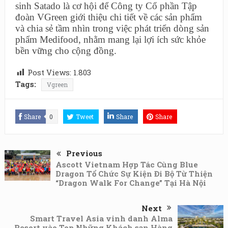
sinh Satado là cơ hội để Công ty Cổ phần Tập
đoàn VGreen giới thiệu chi tiết về các sản phẩm
và chia sẻ tầm nhìn trong việc phát triển dòng sản
phẩm Medifood, nhằm mang lại lợi ích sức khỏe
bền vững cho cộng đồng.
Post Views:
1.803
Tags:
Vgreen
Share
0
Tweet
Share
Share
Previous
Ascott Vietnam Hợp Tác Cùng Blue
Dragon Tổ Chức Sự Kiện Đi Bộ Từ Thiện
“Dragon Walk For Change” Tại Hà Nội
Next
Smart Travel Asia vinh danh Alma
Resort vào Top Những Khách sạn Hàng