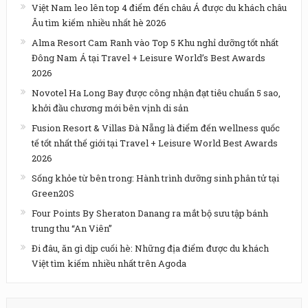
Việt Nam leo lên top 4 điểm đến châu Á được du khách châu
Âu tìm kiếm nhiều nhất hè 2026
Alma Resort Cam Ranh vào Top 5 Khu nghỉ dưỡng tốt nhất
Đông Nam Á tại Travel + Leisure World’s Best Awards
2026
Novotel Ha Long Bay được công nhận đạt tiêu chuẩn 5 sao,
khởi đầu chương mới bên vịnh di sản
Fusion Resort & Villas Đà Nẵng là điểm đến wellness quốc
tế tốt nhất thế giới tại Travel + Leisure World Best Awards
2026
Sống khỏe từ bên trong: Hành trình dưỡng sinh phân tử tại
Green20S
Four Points By Sheraton Danang ra mắt bộ sưu tập bánh
trung thu “An Viên”
Đi đâu, ăn gì dịp cuối hè: Những địa điểm được du khách
Việt tìm kiếm nhiều nhất trên Agoda