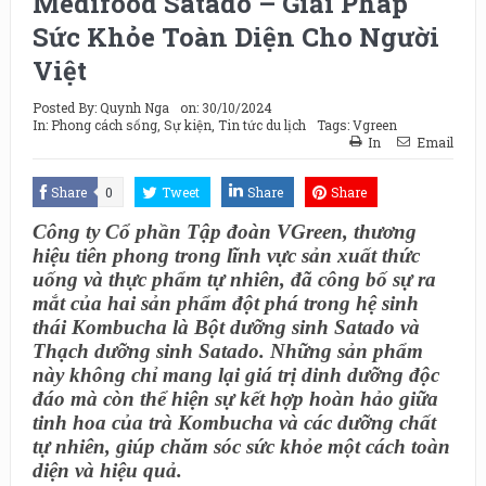
Medifood Satado – Giải Pháp
Sức Khỏe Toàn Diện Cho Người
Việt
Posted By:
Quynh Nga
on:
30/10/2024
In:
Phong cách sống
,
Sự kiện
,
Tin tức du lịch
Tags:
Vgreen
In
Email
Share
0
Tweet
Share
Share
Công ty Cổ phần Tập đoàn VGreen, thương
hiệu tiên phong trong lĩnh vực sản xuất thức
uống và thực phẩm tự nhiên, đã công bố sự ra
mắt của hai sản phẩm đột phá trong hệ sinh
thái Kombucha là Bột dưỡng sinh Satado và
Thạch dưỡng sinh Satado. Những sản phẩm
này không chỉ mang lại giá trị dinh dưỡng độc
đáo mà còn thể hiện sự kết hợp hoàn hảo giữa
tinh hoa của trà Kombucha và các dưỡng chất
tự nhiên, giúp chăm sóc sức khỏe một cách toàn
diện và hiệu quả.