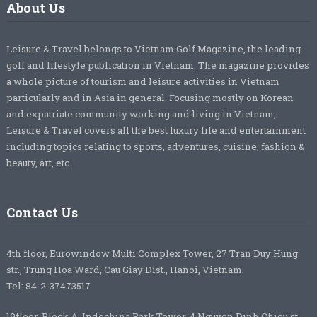
About Us
Leisure & Travel belongs to Vietnam Golf Magazine, the leading
golf and lifestyle publication in Vietnam. The magazine provides
a whole picture of tourism and leisure activities in Vietnam
particularly and in Asia in general. Focusing mostly on Korean
and expatriate community working and living in Vietnam,
Leisure & Travel covers all the best luxury life and entertainment
including topics relating to sports, adventures, cuisine, fashion &
beauty, art, etc.
Contact Us
4th floor, Eurowindow Multi Complex Tower, 27 Tran Duy Hung
str., Trung Hoa Ward, Cau Giay Dist., Hanoi, Vietnam.
Tel: 84-2-37473517
19floor, Block A, Indochina Park Tower, 4 Nguyen Dinh Chieu st.,