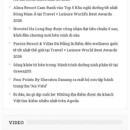
Alma Resort Cam Ranh vào Top 5 Khu nghỉ dưỡng tốt nhất
Đông Nam Á tại Travel + Leisure World’s Best Awards
2026
Novotel Ha Long Bay được công nhận đạt tiêu chuẩn 5 sao,
khởi đầu chương mới bên vịnh di sản
Fusion Resort & Villas Đà Nẵng là điểm đến wellness quốc
tế tốt nhất thế giới tại Travel + Leisure World Best Awards
2026
Sống khỏe từ bên trong: Hành trình dưỡng sinh phân tử tại
Green20S
Four Points By Sheraton Danang ra mắt bộ sưu tập bánh
trung thu “An Viên”
Đi đâu, ăn gì dịp cuối hè: Những địa điểm được du khách
Việt tìm kiếm nhiều nhất trên Agoda
VIDEO