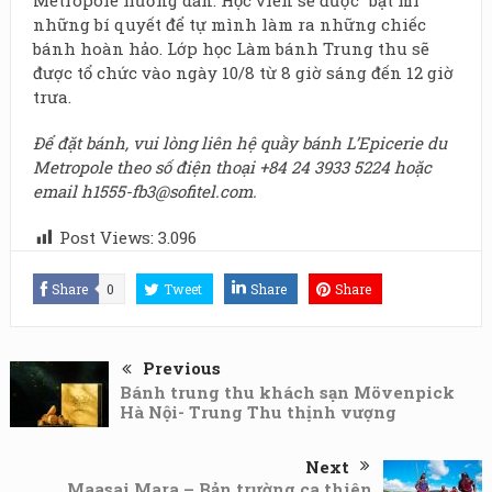
những bí quyết để tự mình làm ra những chiếc
bánh hoàn hảo. Lớp học Làm bánh Trung thu sẽ
được tổ chức vào ngày 10/8 từ 8 giờ sáng đến 12 giờ
trưa.
Để đặt bánh, vui lòng liên hệ quầy bánh L’Epicerie du
Metropole theo số điện thoại
+84 24 3933 5224
hoặc
email
h1555-fb3@sofitel.com
.
Post Views:
3.096
Share
0
Tweet
Share
Share
Previous
Bánh trung thu khách sạn Mövenpick
Hà Nội- Trung Thu thịnh vượng
Next
Maasai Mara – Bản trường ca thiên