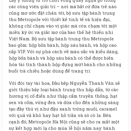
các công viên giải trí – nơi mà bất cứ đứa trẻ nào
cũng mơ ước đặt chân tới, bộ sưu tập bánh trung
thu Metropole với thiết kế tinh tế và hiện đại,
không chỉ chạm vào vị giác mà còn chạm tới một
miền ký ức và giấc mơ của bao thế hệ thiếu nhi
Việt Nam. Bộ sưu tập bánh trung thu Metropole
bao gồm: hộp bốn bánh, hộp sáu bánh, và hộp cao
cấp VIP. Với sự phá cách về màu sắc và kiểu dáng,
hộp bốn bánh và hộp sáu bánh có thể được biến
hóa tài tình thành hộp đựng mứt bánh cho những
buổi trà chiều hoặc dùng để trang trí.
Với đôi tay tài hoa, Đầu bếp Nguyễn Thanh Vân sẽ
giới thiệu bảy loại bánh trung thu hấp dẫn, từ các
hương vị cổ điển như thập cẩm truyền thống, hạt
sen và cốm, vừng đen và dừa cho đến những sáng
tạo đầy thú vị như đậu xanh trứng muối, caramel
với quả vả khô hay hạt hồ trăn và sô cô la. Bên
cạnh đó, Metropole Hà Nội cũng sẽ cho ra mắt một
sự kết hợp mới lạ cho mùa lễ hội năm nay: bánh