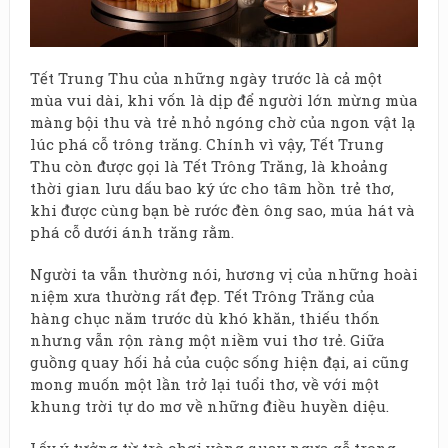
Tết Trung Thu của những ngày trước là cả một
mùa vui dài, khi vốn là dịp để người lớn mừng mùa
màng bội thu và trẻ nhỏ ngóng chờ của ngon vật lạ
lúc phá cỗ trông trăng. Chính vì vậy, Tết Trung
Thu còn được gọi là Tết Trông Trăng, là khoảng
thời gian lưu dấu bao ký ức cho tâm hồn trẻ thơ,
khi được cùng bạn bè rước đèn ông sao, múa hát và
phá cỗ dưới ánh trăng rằm.
Người ta vẫn thường nói, hương vị của những hoài
niệm xưa thường rất đẹp. Tết Trông Trăng của
hàng chục năm trước dù khó khăn, thiếu thốn
nhưng vẫn rộn ràng một niềm vui thơ trẻ. Giữa
guồng quay hối hả của cuộc sống hiện đại, ai cũng
mong muốn một lần trở lại tuổi thơ, về với một
khung trời tự do mơ về những điều huyền diệu.
Lấy ý tưởng từ trò chơi vòng quay ngựa gỗ trong