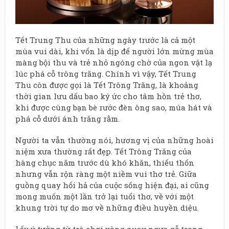
Tết Trung Thu của những ngày trước là cả một
mùa vui dài, khi vốn là dịp để người lớn mừng mùa
màng bội thu và trẻ nhỏ ngóng chờ của ngon vật lạ
lúc phá cỗ trông trăng. Chính vì vậy, Tết Trung
Thu còn được gọi là Tết Trông Trăng, là khoảng
thời gian lưu dấu bao ký ức cho tâm hồn trẻ thơ,
khi được cùng bạn bè rước đèn ông sao, múa hát và
phá cỗ dưới ánh trăng rằm.
Người ta vẫn thường nói, hương vị của những hoài
niệm xưa thường rất đẹp. Tết Trông Trăng của
hàng chục năm trước dù khó khăn, thiếu thốn
nhưng vẫn rộn ràng một niềm vui thơ trẻ. Giữa
guồng quay hối hả của cuộc sống hiện đại, ai cũng
mong muốn một lần trở lại tuổi thơ, về với một
khung trời tự do mơ về những điều huyền diệu.
Lấy ý tưởng từ trò chơi vòng quay ngựa gỗ trong