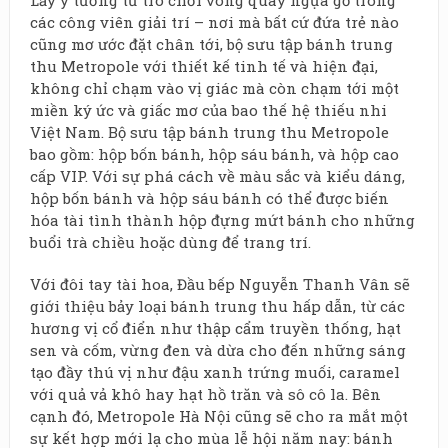
các công viên giải trí – nơi mà bất cứ đứa trẻ nào
cũng mơ ước đặt chân tới, bộ sưu tập bánh trung
thu Metropole với thiết kế tinh tế và hiện đại,
không chỉ chạm vào vị giác mà còn chạm tới một
miền ký ức và giấc mơ của bao thế hệ thiếu nhi
Việt Nam. Bộ sưu tập bánh trung thu Metropole
bao gồm: hộp bốn bánh, hộp sáu bánh, và hộp cao
cấp VIP. Với sự phá cách về màu sắc và kiểu dáng,
hộp bốn bánh và hộp sáu bánh có thể được biến
hóa tài tình thành hộp đựng mứt bánh cho những
buổi trà chiều hoặc dùng để trang trí.
Với đôi tay tài hoa, Đầu bếp Nguyễn Thanh Vân sẽ
giới thiệu bảy loại bánh trung thu hấp dẫn, từ các
hương vị cổ điển như thập cẩm truyền thống, hạt
sen và cốm, vừng đen và dừa cho đến những sáng
tạo đầy thú vị như đậu xanh trứng muối, caramel
với quả vả khô hay hạt hồ trăn và sô cô la. Bên
cạnh đó, Metropole Hà Nội cũng sẽ cho ra mắt một
sự kết hợp mới lạ cho mùa lễ hội năm nay: bánh