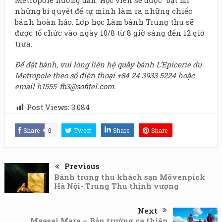
những bí quyết để tự mình làm ra những chiếc
bánh hoàn hảo. Lớp học Làm bánh Trung thu sẽ
được tổ chức vào ngày 10/8 từ 8 giờ sáng đến 12 giờ
trưa.
Để đặt bánh, vui lòng liên hệ quầy bánh L’Epicerie du
Metropole theo số điện thoại
+84 24 3933 5224
hoặc
email
h1555-fb3@sofitel.com
.
Post Views:
3.084
Share
0
Tweet
Share
Share
Previous
Bánh trung thu khách sạn Mövenpick
Hà Nội- Trung Thu thịnh vượng
Next
Maasai Mara – Bản trường ca thiên