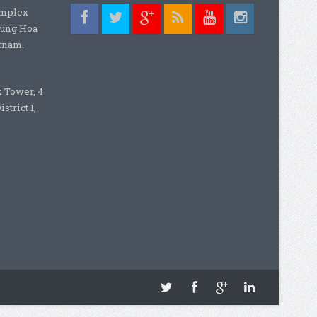
omplex
rung Hoa
etnam.
k Tower, 4
strict 1,