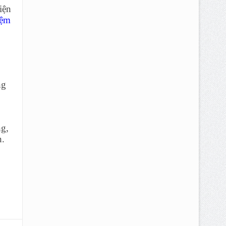
iện
iệm
ng
ng,
n.