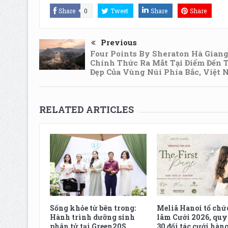
Share
0
Tweet
Share
Share
Previous
Four Points By Sheraton Hà Gian
Chính Thức Ra Mắt Tại Điểm Đến 
Đẹp Của Vùng Núi Phía Bắc, Việt
RELATED ARTICLES
Sống khỏe từ bên trong:
Meliã Hanoi tổ chứ
Hành trình dưỡng sinh
lãm Cưới 2026, quy
phân tử tại Green20S
30 đối tác cưới hàn