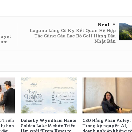
Next
Laguna Lăng Cô Ký Kết Quan Hệ Hợp
g
Tác Cùng Câu Lạc Bộ Golf Hàng Đầu
Tuyệt
Nhật Bản
 Nam
c Triển
Dolce by Wyndham Hanoi
CEO Hẳng Phan Adley:
 tụ hơn
Golden Lake tổ chức Triển
Trong kỷ nguyên AI,
g đầu
lãm cưới “From Vows to
doanh nghiệp không c