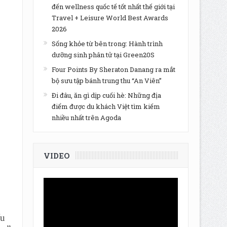
đến wellness quốc tế tốt nhất thế giới tại
Travel + Leisure World Best Awards
2026
Sống khỏe từ bên trong: Hành trình
dưỡng sinh phân tử tại Green20S
Four Points By Sheraton Danang ra mắt
bộ sưu tập bánh trung thu “An Viên”
Đi đâu, ăn gì dịp cuối hè: Những địa
điểm được du khách Việt tìm kiếm
nhiều nhất trên Agoda
VIDEO
ểu