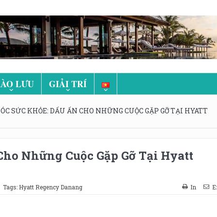
ÀO LƯU
GIẢI TRÍ
ÓC SỨC KHỎE: DẤU ẤN CHO NHỮNG CUỘC GẶP GỠ TẠI HYATT
Cho Những Cuộc Gặp Gỡ Tại Hyatt
Tags:
Hyatt Regency Danang
In
E