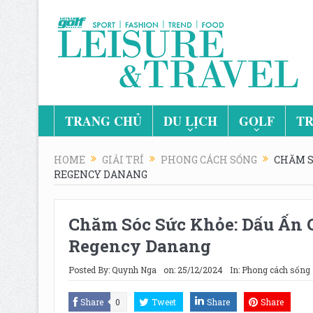
TRANG CHỦ
DU LỊCH
GOLF
TR
HOME
GIẢI TRÍ
PHONG CÁCH SỐNG
CHĂM S
REGENCY DANANG
Chăm Sóc Sức Khỏe: Dấu Ấn 
Regency Danang
Posted By:
Quynh Nga
on:
25/12/2024
In:
Phong cách sống
Share
0
Tweet
Share
Share