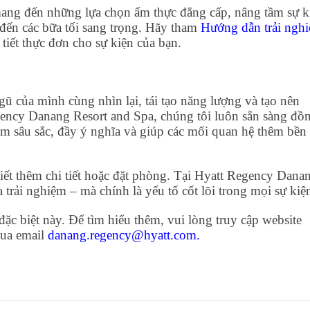
ang đến những lựa chọn ẩm thực đẳng cấp, nâng tầm sự k
đến các bữa tối sang trọng. Hãy tham
Hướng dẫn trải ngh
tiết thực đơn cho sự kiện của bạn.
gũ của mình cùng nhìn lại, tái tạo năng lượng và tạo nên
ency Danang Resort and Spa, chúng tôi luôn sẵn sàng đồ
m sâu sắc, đầy ý nghĩa và giúp các mối quan hệ thêm bền
iết thêm chi tiết hoặc đặt phòng. Tại Hyatt Regency Dana
trải nghiệm – mà chính là yếu tố cốt lõi trong mọi sự kiệ
ặc biệt này. Để tìm hiểu thêm, vui lòng truy cập website
qua email
danang.regency@hyatt.com
.