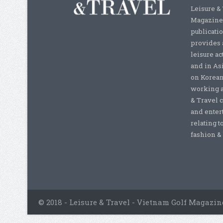
Leisure &
Magazine,
publicati
provides 
leisure ac
and in As
on Korean
working a
& Travel c
and enter
relating t
fashion & b
© 2018 - Leisure & Travel - Vietnam Golf Magazin