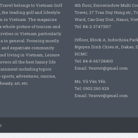
 Travel belongs to Vietnam Golf
4th floor, Eurowindow Multi C
 the leading golf and lifestyle
Tower, 27 Tran Duy Hung str., T
on in Vietnam. The magazine
Ward, Cau Giay Dist., Hanoi, Vi
a whole picture of tourism and
Tel: 84-2-37473517
tivities in Vietnam particularly
19floor, Block A, Indochina Par
ia in general. Focusing mostly
Nguyen Dinh Chieu st., Dakao, Di
 and expatriate community
HCMC
nd living in Vietnam, Leisure
Tel: 84-8-66728400
overs all the best luxury life
Email: Yenvuv@gmail.com
tainment including topics
o sports, adventures, cuisine,
Ms. Vũ Vân Yến
eauty, art, etc.
Tel: 0903.260.929
Email: Yenvuv@gmail.com
e