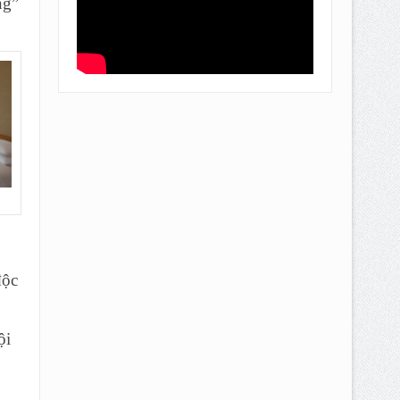
ng”
độc
ội