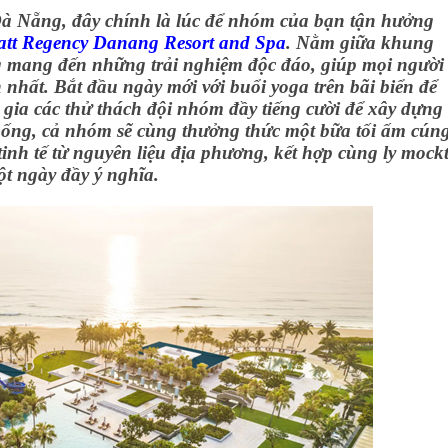
Đà Nẵng, đây chính là lúc để nhóm của bạn tận hưởng
att Regency Danang Resort and Spa
.
Nằm giữa khung
g mang đến những trải nghiệm độc đáo, giúp mọi người 
 nhất. Bắt đầu ngày mới với buổi yoga trên bãi biển để
gia các thử thách đội nhóm đầy tiếng cười để xây dựng
ống, cả nhóm sẽ cùng thưởng thức một bữa tối ấm cún
nh tế từ nguyên liệu địa phương, kết hợp cùng ly mockt
ột ngày đầy ý nghĩa.