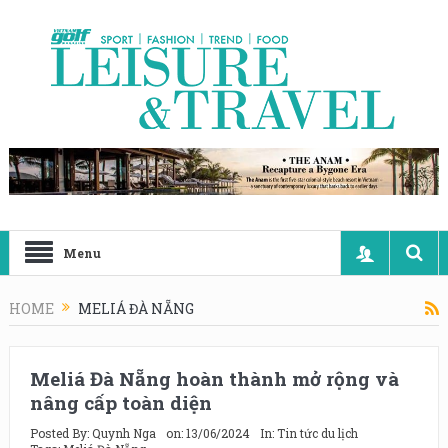
Menu
HOME
MELIÁ ĐÀ NẴNG
Meliá Đà Nẵng hoàn thành mở rộng và
nâng cấp toàn diện
Posted By:
Quynh Nga
on:
13/06/2024
In:
Tin tức du lịch