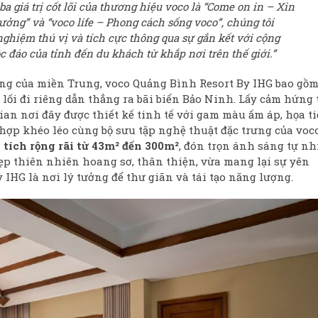
 ba giá trị cốt lõi của thương hiệu voco là “Come on in – Xin
ưởng” và “voco life – Phong cách sống voco”, chúng tôi
ghiệm thú vị và tích cực thông qua sự gắn kết với cộng
 đáo của tỉnh đến du khách từ khắp nơi trên thế giới.”
 động của miền Trung, voco Quảng Bình Resort By IHG bao gồ
 lối đi riêng dẫn thẳng ra bãi biển Bảo Ninh. Lấy cảm hứng 
n nơi đây được thiết kế tinh tế với gam màu ấm áp, họa ti
 hợp khéo léo cùng bộ sưu tập nghệ thuật đặc trưng của voco
 tích rộng rãi từ
43m² đến 300m²
, đón trọn ánh sáng tự nh
ẹp thiên nhiên hoang sơ, thân thiện, vừa mang lại sự yên
IHG là nơi lý tưởng để thư giãn và tái tạo năng lượng.