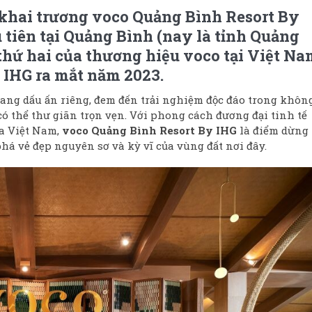
khai trương voco Quảng Bình Resort By
 tiên tại Quảng Bình (nay là tỉnh Quảng
thứ hai của thương hiệu voco tại Việt Na
 IHG ra mắt năm 2023.
ng dấu ấn riêng, đem đến trải nghiệm độc đáo trong khôn
ó thể thư giãn trọn vẹn. Với phong cách đương đại tinh tế
óa Việt Nam,
voco Quảng Bình Resort By IHG
là điểm dừng
á vẻ đẹp nguyên sơ và kỳ vĩ của vùng đất nơi đây.