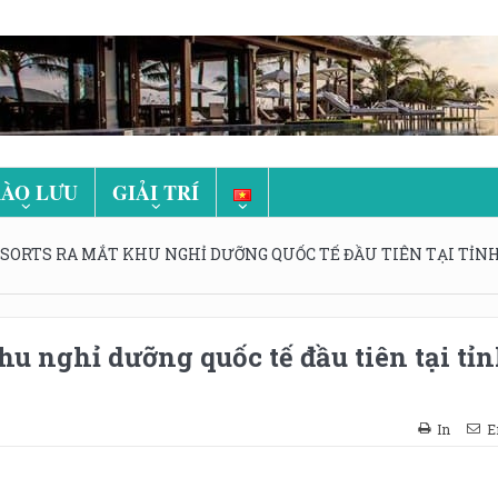
ÀO LƯU
GIẢI TRÍ
ESORTS RA MẮT KHU NGHỈ DƯỠNG QUỐC TẾ ĐẦU TIÊN TẠI TỈN
hu nghỉ dưỡng quốc tế đầu tiên tại tỉ
In
E