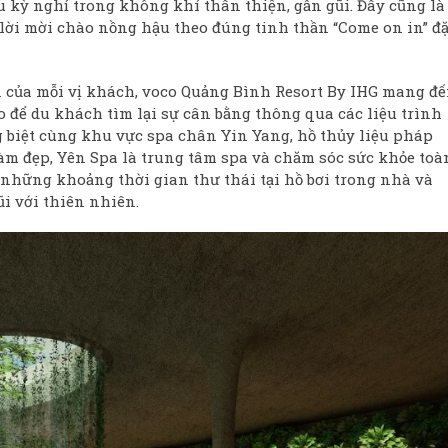
 kỳ nghỉ trong không khí thân thiện, gần gũi. Đây cũng là
lời mời chào nồng hậu theo đúng tinh thần “Come on in” đ
n của mỗi vị khách, voco Quảng Bình Resort By IHG mang đ
để du khách tìm lại sự cân bằng thông qua các liệu trình
g biệt cùng khu vực spa chân Yin Yang, hồ thủy liệu pháp
àm đẹp, Yên Spa là trung tâm spa và chăm sóc sức khỏe toà
 những khoảng thời gian thư thái tại hồ bơi trong nhà và
ũi với thiên nhiên.