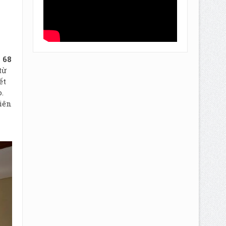
m
68
từ
ết
.
iên