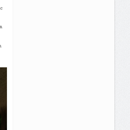
ặc
ến
n