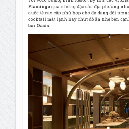
Flamingo
qua những đặc sản địa phương như 
quốc tế cao cấp phù hợp cho đa dạng đối tượn
cocktail mát lạnh hay chút đồ ăn nhẹ bên cạ
bar Oasis
.