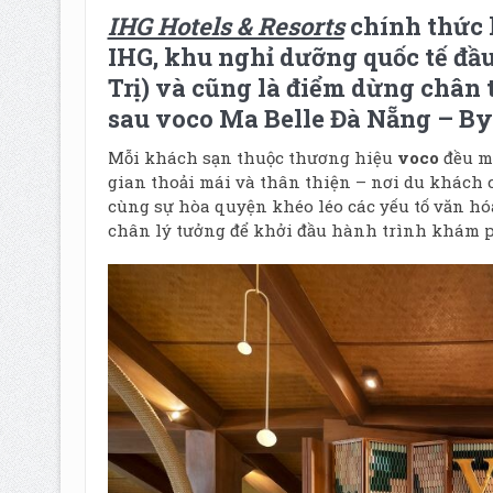
IHG Hotels & Resorts
chính thức 
IHG, khu nghỉ dưỡng quốc tế đầu
Trị) và cũng là điểm dừng chân 
sau voco Ma Belle Đà Nẵng – By
Mỗi khách sạn thuộc thương hiệu
voco
đều ma
gian thoải mái và thân thiện – nơi du khách c
cùng sự hòa quyện khéo léo các yếu tố văn h
chân lý tưởng để khởi đầu hành trình khám ph