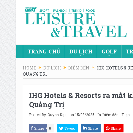
TRANG CHỦ
DU LỊCH
GOLF
TR
HOME
DU LỊCH
ĐIỂM ĐẾN
IHG HOTELS & R
QUẢNG TRỊ
IHG Hotels & Resorts ra mắt k
Quảng Trị
Posted By:
Quynh Nga
on:
15/08/2025
In:
Điểm đến
Tags:
Share
0
Tweet
Share
Share