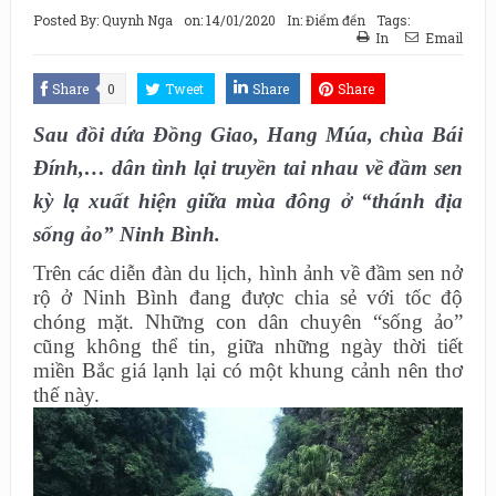
Posted By:
Quynh Nga
on:
14/01/2020
In:
Điểm đến
Tags:
In
Email
Share
0
Tweet
Share
Share
Sau đồi dứa Đồng Giao, Hang Múa, chùa Bái
Đính,… dân tình lại truyền tai nhau về đầm sen
kỳ lạ xuất hiện giữa mùa đông ở “thánh địa
sống ảo” Ninh Bình.
Trên các diễn đàn du lịch, hình ảnh về đầm sen nở
rộ ở Ninh Bình đang được chia sẻ với tốc độ
chóng mặt. Những con dân chuyên “sống ảo”
cũng không thể tin, giữa những ngày thời tiết
miền Bắc giá lạnh lại có một khung cảnh nên thơ
thế này.