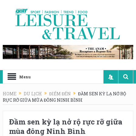
Menu
HOME
DU LỊCH
ĐIỂM ĐẾN
ĐẦM SEN KỲ LẠ NỞ RỘ
RỰC RỠ GIỮA MÙA ĐÔNG NINH BÌNH
Đầm sen kỳ lạ nở rộ rực rỡ giữa
mùa đông Ninh Bình