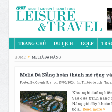
TRANG CHỦ
DU LỊCH
GOLF
TRÀ
HOME
MELIÁ ĐÀ NẴNG
Meliá Đà Nẵng hoàn thành mở rộng và
Posted By:
Quynh Nga
on:
13/06/2024
In:
Tin tức du lịch
Tags
Khu nghỉ dưỡng biển
Sau quá trình nâng c
Nẵng giờ đây khoác 
bổ s...
Read more