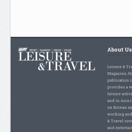
About Us
Leisure & Tr
Magazine, th
publication 
provides a w
leisure activ
and in Asia 
on Korean a
working and 
& Travel cove
and entertai