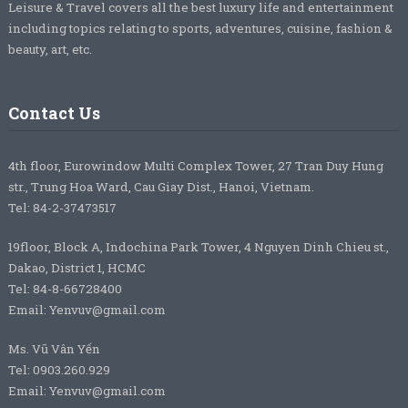
Leisure & Travel covers all the best luxury life and entertainment
including topics relating to sports, adventures, cuisine, fashion &
beauty, art, etc.
Contact Us
4th floor, Eurowindow Multi Complex Tower, 27 Tran Duy Hung
str., Trung Hoa Ward, Cau Giay Dist., Hanoi, Vietnam.
Tel: 84-2-37473517
19floor, Block A, Indochina Park Tower, 4 Nguyen Dinh Chieu st.,
Dakao, District 1, HCMC
Tel: 84-8-66728400
Email: Yenvuv@gmail.com
Ms. Vũ Vân Yến
Tel: 0903.260.929
Email: Yenvuv@gmail.com