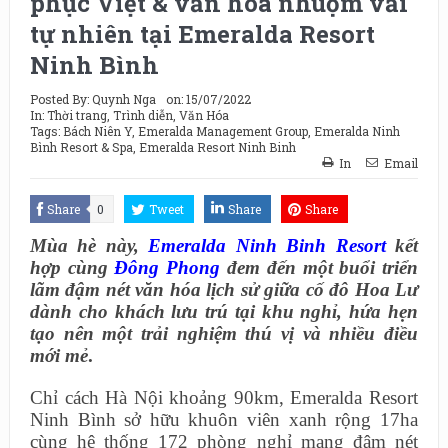
phục Việt & văn hóa nhuộm vải
tự nhiên tại Emeralda Resort
Ninh Bình
Posted By:
Quynh Nga
on:
15/07/2022
In:
Thời trang
,
Trình diễn
,
Văn Hóa
Tags:
Bách Niên Y
,
Emeralda Management Group
,
Emeralda Ninh
Bình Resort & Spa
,
Emeralda Resort Ninh Binh
In
Email
Share
0
Tweet
Share
Share
Mùa hè này,
Emeralda Ninh Binh Resort
kết
hợp cùng
Đông Phong
đem đến một buổi triển
lãm đậm nét văn hóa lịch sử giữa cố đô Hoa Lư
dành cho khách lưu trú tại khu nghỉ, hứa hẹn
tạo nên một trải nghiệm thú vị và nhiều điều
mới mẻ
.
Chỉ cách Hà Nội khoảng 90km, Emeralda Resort
Ninh Bình sở hữu khuôn viên xanh rộng 17ha
cùng hệ thống 172 phòng nghỉ mang đậm nét