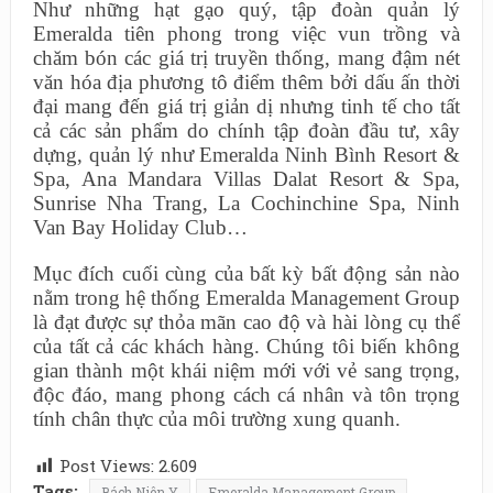
Như những hạt gạo quý, tập đoàn quản lý
Emeralda tiên phong trong việc vun trồng và
chăm bón các giá trị truyền thống, mang đậm nét
văn hóa địa phương tô điểm thêm bởi dấu ấn thời
đại mang đến giá trị giản dị nhưng tinh tế cho tất
cả các sản phẩm do chính tập đoàn đầu tư, xây
dựng, quản lý như Emeralda Ninh Bình Resort &
Spa, Ana Mandara Villas Dalat Resort & Spa,
Sunrise Nha Trang, La Cochinchine Spa, Ninh
Van Bay Holiday Club…
Mục đích cuối cùng của bất kỳ bất động sản nào
nằm trong hệ thống Emeralda Management Group
là đạt được sự thỏa mãn cao độ và hài lòng cụ thể
của tất cả các khách hàng. Chúng tôi biến không
gian thành một khái niệm mới với vẻ sang trọng,
độc đáo, mang phong cách cá nhân và tôn trọng
tính chân thực của môi trường xung quanh.
Post Views:
2.609
Tags:
Bách Niên Y
Emeralda Management Group