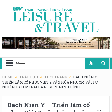
Menu
HOME
TRÀO LƯU
THỜI TRANG
BÁCH NIÊN Y –
TRIỂN LÃM CỔ PHỤC VIỆT & VĂN HÓA NHUỘM VẢI TỰ
NHIÊN TẠI EMERALDA RESORT NINH BÌNH
Bách Niên Y – Triển lãm cổ