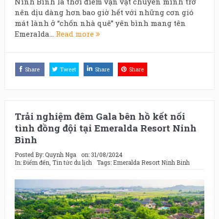
Ninh Bình là thời điểm vạn vật chuyển mình trở
nên dịu dàng hơn bao giờ hết với những cơn gió
mát lành ở “chốn nhà quê” yên bình mang tên
Emeralda...
Read more
Share
Tweet
Share
Share
Trải nghiệm đêm Gala bên hồ kết nối
tình đồng đội tại Emeralda Resort Ninh
Bình
Posted By:
Quynh Nga
on:
31/08/2024
In:
Điểm đến
,
Tin tức du lịch
Tags:
Emeralda Resort Ninh Binh