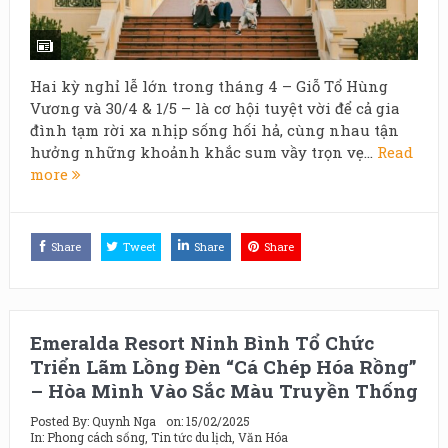
Hai kỳ nghỉ lễ lớn trong tháng 4 – Giỗ Tổ Hùng
Vương và 30/4 & 1/5 – là cơ hội tuyệt vời để cả gia
đình tạm rời xa nhịp sống hối hả, cùng nhau tận
hưởng những khoảnh khắc sum vầy trọn vẹ...
Read
more
Share
Tweet
Share
Share
Emeralda Resort Ninh Bình Tổ Chức
Triển Lãm Lồng Đèn “Cá Chép Hóa Rồng”
– Hòa Mình Vào Sắc Màu Truyền Thống
Posted By:
Quynh Nga
on:
15/02/2025
In:
Phong cách sống
,
Tin tức du lịch
,
Văn Hóa