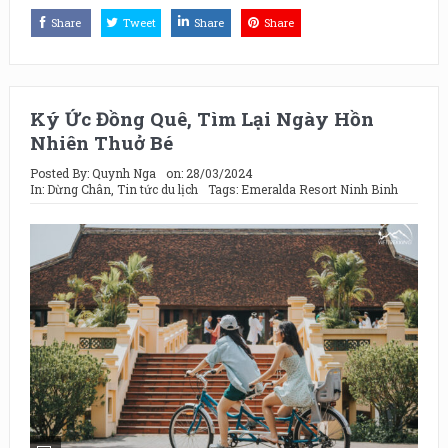
Share
Tweet
Share
Share
Ký Ức Đồng Quê, Tìm Lại Ngày Hồn
Nhiên Thuở Bé
Posted By:
Quynh Nga
on:
28/03/2024
In:
Dừng Chân
,
Tin tức du lịch
Tags:
Emeralda Resort Ninh Binh