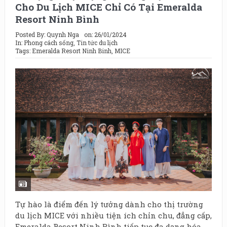
Cho Du Lịch MICE Chỉ Có Tại Emeralda
Resort Ninh Bình
Posted By:
Quynh Nga
on:
26/01/2024
In:
Phong cách sống
,
Tin tức du lịch
Tags:
Emeralda Resort Ninh Binh
,
MICE
Tự hào là điểm đến lý tưởng dành cho thị trường
du lịch MICE với nhiều tiện ích chỉn chu, đẳng cấp,
Emeralda Resort Ninh Bình tiếp tục đa dạng hóa