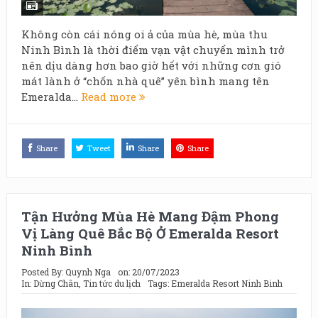
Không còn cái nóng oi ả của mùa hè, mùa thu
Ninh Bình là thời điểm vạn vật chuyển mình trở
nên dịu dàng hơn bao giờ hết với những cơn gió
mát lành ở “chốn nhà quê” yên bình mang tên
Emeralda...
Read more
Share
Tweet
Share
Share
Tận Hưởng Mùa Hè Mang Đậm Phong
Vị Làng Quê Bắc Bộ Ở Emeralda Resort
Ninh Bình
Posted By:
Quynh Nga
on:
20/07/2023
In:
Dừng Chân
,
Tin tức du lịch
Tags:
Emeralda Resort Ninh Binh