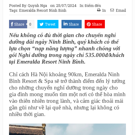
Posted By:
Quynh Nga
on:
25/07/2024
In:
Điểm đến
Tags:
Emeralda Resort Ninh Binh
In
Email
Share
0
Tweet
Share
Share
Nếu không có đủ thời gian cho chuyến nghỉ
dưỡng dài ngày Ninh Bình, quý khách có thể
lựa chọn “nạp năng lượng” nhanh chóng với
gói Nghỉ dưỡng trong ngày chỉ 535.000đ/khách
tại Emeralda Resort Ninh Bình.
Chỉ cách Hà Nội khoảng 90km, Emeralda Ninh
Bình Resort & Spa sẽ trở thành điểm đến lý tưởng
cho những chuyến nghỉ dưỡng trong ngày cho
gia đình mong muốn tìm một nơi có thể hòa mình
vào thiên nhiên trong lành, và cảm giác thoải mái
gần gũi như về lại quê nhà, nhưng lại không có
nhiều thời gian.