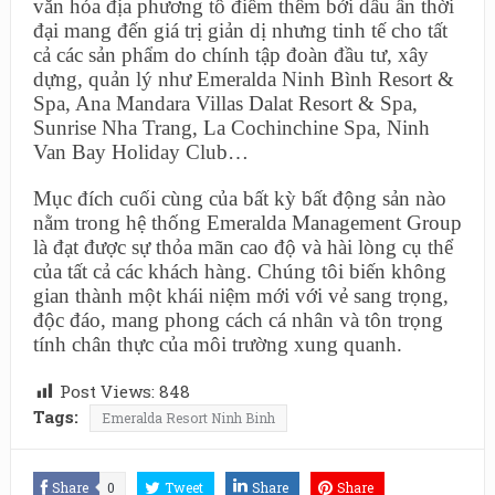
văn hóa địa phương tô điểm thêm bởi dấu ấn thời
đại mang đến giá trị giản dị nhưng tinh tế cho tất
cả các sản phẩm do chính tập đoàn đầu tư, xây
dựng, quản lý như Emeralda Ninh Bình Resort &
Spa, Ana Mandara Villas Dalat Resort & Spa,
Sunrise Nha Trang, La Cochinchine Spa, Ninh
Van Bay Holiday Club…
Mục đích cuối cùng của bất kỳ bất động sản nào
nằm trong hệ thống Emeralda Management Group
là đạt được sự thỏa mãn cao độ và hài lòng cụ thể
của tất cả các khách hàng. Chúng tôi biến không
gian thành một khái niệm mới với vẻ sang trọng,
độc đáo, mang phong cách cá nhân và tôn trọng
tính chân thực của môi trường xung quanh.
Post Views:
848
Tags:
Emeralda Resort Ninh Binh
Share
0
Tweet
Share
Share