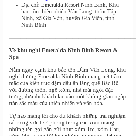
Địa chỉ: Emeralda Resort Ninh Bình, Khu
bảo tồn thiên nhiên Vân Long, thôn Tập
Ninh, xã Gia Vân, huyện Gia Viễn, tỉnh
Ninh Bình
——————————————————————
Về khu nghỉ Emeralda Ninh Bình Resort &
Spa
Nằm ngay cạnh khu bảo tồn Đầm Vân Long, khu
nghỉ dưỡng Emeralda Ninh Binh mang nét trầm
mặc của kiến trúc đậm dấu ấn làng quê Bắc Bộ
với đường thôn, ngõ xóm, nhà mái ngói đặc
trưng, đưa du khách lạc vào một không gian ngập
tràn sắc màu của thiên nhiên và văn hóa.
Tự hào mang tới cho du khách những trải nghiệm
rất riêng với 172 phòng trong các xóm mang
những tên gọi gần gũi như: xóm Tre, xóm Cau,
xóm Mít,..cùng 03 loại phòng Superior, Deluxe