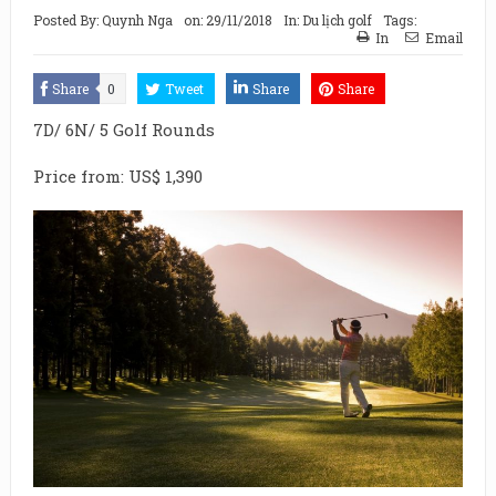
Posted By:
Quynh Nga
on:
29/11/2018
In:
Du lịch golf
Tags:
In
Email
Share
0
Tweet
Share
Share
7D/ 6N/ 5 Golf Rounds
Price from: US$ 1,390