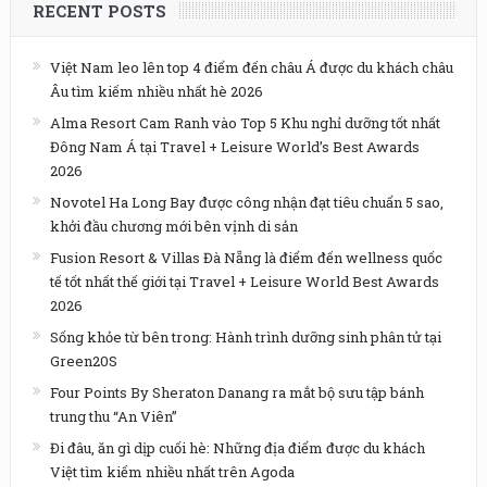
RECENT POSTS
Việt Nam leo lên top 4 điểm đến châu Á được du khách châu
Âu tìm kiếm nhiều nhất hè 2026
Alma Resort Cam Ranh vào Top 5 Khu nghỉ dưỡng tốt nhất
Đông Nam Á tại Travel + Leisure World’s Best Awards
2026
Novotel Ha Long Bay được công nhận đạt tiêu chuẩn 5 sao,
khởi đầu chương mới bên vịnh di sản
Fusion Resort & Villas Đà Nẵng là điểm đến wellness quốc
tế tốt nhất thế giới tại Travel + Leisure World Best Awards
2026
Sống khỏe từ bên trong: Hành trình dưỡng sinh phân tử tại
Green20S
Four Points By Sheraton Danang ra mắt bộ sưu tập bánh
trung thu “An Viên”
Đi đâu, ăn gì dịp cuối hè: Những địa điểm được du khách
Việt tìm kiếm nhiều nhất trên Agoda