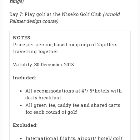
range).
Day 7: Play golf at the Niseko Golf Club
(Arnold
Palmer design course)
NOTES:
Price per person, based on group of 2 golfers
travelling together.
Validity: 30 December 2018
Included:
All accommodations at 4*/ 5*hotels with
daily breakfast
All green fee, caddy fee and shared carts
for each round of golf
Excluded:
International flights, airport/ hotel/ golf