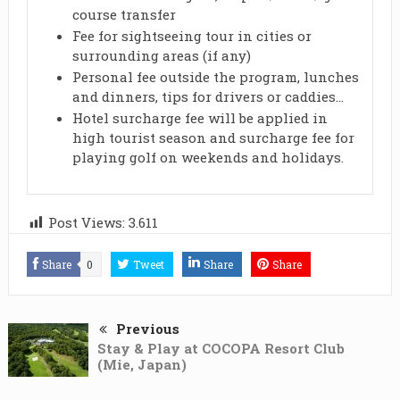
course transfer
Fee for sightseeing tour in cities or
surrounding areas (if any)
Personal fee outside the program, lunches
and dinners, tips for drivers or caddies…
Hotel surcharge fee will be applied in
high tourist season and surcharge fee for
playing golf on weekends and holidays.
Post Views:
3.611
Share
0
Tweet
Share
Share
Previous
Stay & Play at COCOPA Resort Club
(Mie, Japan)