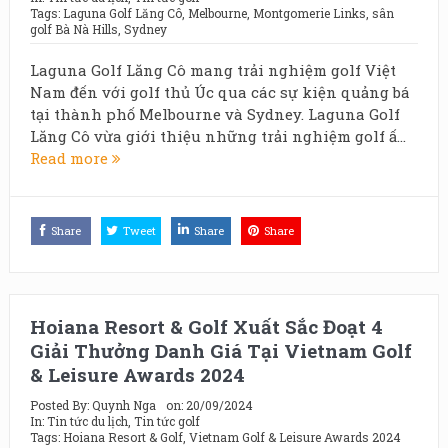
Tags:
Laguna Golf Lăng Cô
,
Melbourne
,
Montgomerie Links
,
sân
golf Bà Nà Hills
,
Sydney
Laguna Golf Lăng Cô mang trải nghiệm golf Việt
Nam đến với golf thủ Úc qua các sự kiện quảng bá
tại thành phố Melbourne và Sydney. Laguna Golf
Lăng Cô vừa giới thiệu những trải nghiệm golf ấ...
Read more
Share
Tweet
Share
Share
Hoiana Resort & Golf Xuất Sắc Đoạt 4
Giải Thưởng Danh Giá Tại Vietnam Golf
& Leisure Awards 2024
Posted By:
Quynh Nga
on:
20/09/2024
In:
Tin tức du lịch
,
Tin tức golf
Tags:
Hoiana Resort & Golf
,
Vietnam Golf & Leisure Awards 2024