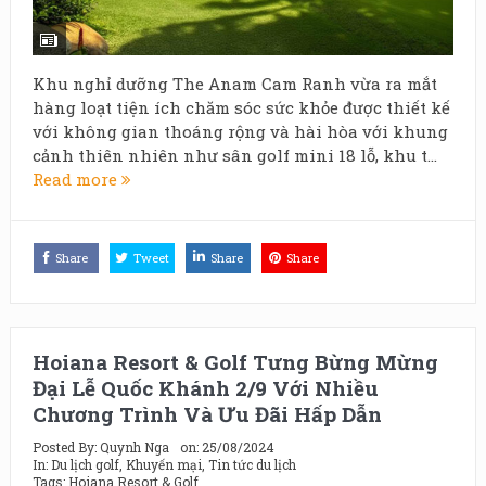
Khu nghỉ dưỡng The Anam Cam Ranh vừa ra mắt
hàng loạt tiện ích chăm sóc sức khỏe được thiết kế
với không gian thoáng rộng và hài hòa với khung
cảnh thiên nhiên như sân golf mini 18 lỗ, khu t...
Read more
Share
Tweet
Share
Share
Hoiana Resort & Golf Tưng Bừng Mừng
Đại Lễ Quốc Khánh 2/9 Với Nhiều
Chương Trình Và Ưu Đãi Hấp Dẫn
Posted By:
Quynh Nga
on:
25/08/2024
In:
Du lịch golf
,
Khuyến mại
,
Tin tức du lịch
Tags:
Hoiana Resort & Golf