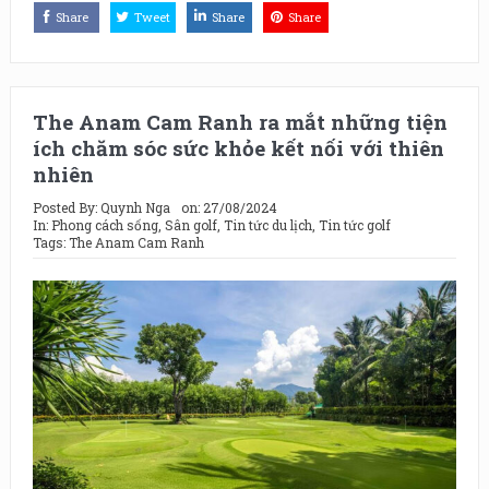
Share
Tweet
Share
Share
The Anam Cam Ranh ra mắt những tiện
ích chăm sóc sức khỏe kết nối với thiên
nhiên
Posted By:
Quynh Nga
on:
27/08/2024
In:
Phong cách sống
,
Sân golf
,
Tin tức du lịch
,
Tin tức golf
Tags:
The Anam Cam Ranh