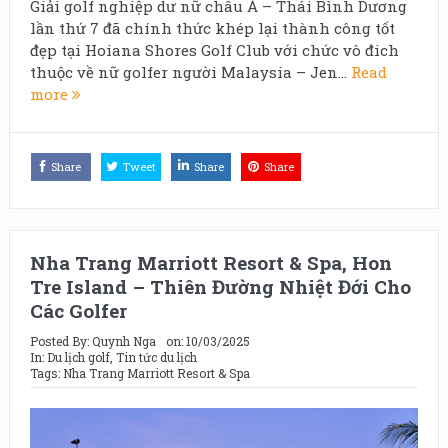
Giải golf nghiệp dư nữ châu Á – Thái Bình Dương
lần thứ 7 đã chính thức khép lại thành công tốt
đẹp tại Hoiana Shores Golf Club với chức vô đich
thuộc về nữ golfer người Malaysia – Jen...
Read
more
Share
Tweet
Share
Share
Nha Trang Marriott Resort & Spa, Hon
Tre Island – Thiên Đường Nhiệt Đới Cho
Các Golfer
Posted By:
Quynh Nga
on:
10/03/2025
In:
Du lịch golf
,
Tin tức du lịch
Tags:
Nha Trang Marriott Resort & Spa