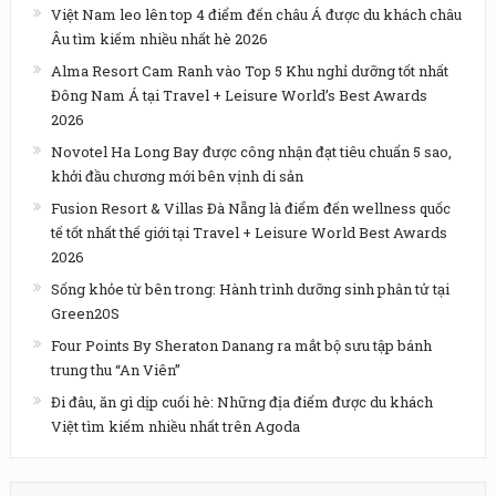
Việt Nam leo lên top 4 điểm đến châu Á được du khách châu
Âu tìm kiếm nhiều nhất hè 2026
Alma Resort Cam Ranh vào Top 5 Khu nghỉ dưỡng tốt nhất
Đông Nam Á tại Travel + Leisure World’s Best Awards
2026
Novotel Ha Long Bay được công nhận đạt tiêu chuẩn 5 sao,
khởi đầu chương mới bên vịnh di sản
Fusion Resort & Villas Đà Nẵng là điểm đến wellness quốc
tế tốt nhất thế giới tại Travel + Leisure World Best Awards
2026
Sống khỏe từ bên trong: Hành trình dưỡng sinh phân tử tại
Green20S
Four Points By Sheraton Danang ra mắt bộ sưu tập bánh
trung thu “An Viên”
Đi đâu, ăn gì dịp cuối hè: Những địa điểm được du khách
Việt tìm kiếm nhiều nhất trên Agoda