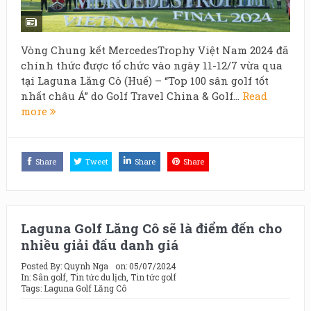
Vòng Chung kết MercedesTrophy Việt Nam 2024 đã
chính thức được tổ chức vào ngày 11-12/7 vừa qua
tại Laguna Lăng Cô (Huế) – “Top 100 sân golf tốt
nhất châu Á” do Golf Travel China & Golf...
Read
more
Share
Tweet
Share
Share
Laguna Golf Lăng Cô sẽ là điểm đến cho
nhiều giải đấu danh giá
Posted By:
Quynh Nga
on:
05/07/2024
In:
Sân golf
,
Tin tức du lịch
,
Tin tức golf
Tags:
Laguna Golf Lăng Cô