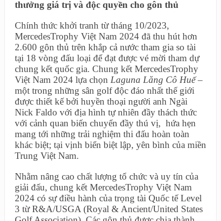
thưởng giá trị và độc quyền cho gôn thủ
Chính thức khởi tranh từ tháng 10/2023,
MercedesTrophy Việt Nam 2024 đã thu hút hơn
2.600 gôn thủ trên khắp cả nước tham gia so tài
tại 18 vòng đấu loại để đạt được vé mời tham dự
chung kết quốc gia. Chung kết MercedesTrophy
Việt Nam 2024 lựa chọn
Laguna Lăng Cô Huế
–
một trong những sân golf độc đáo nhất thế giới
được thiết kế bởi huyền thoại người anh Ngài
Nick Faldo với địa hình tự nhiên đầy thách thức
với cảnh quan biến chuyển đầy thú vị, hứa hẹn
mang tới những trải nghiệm thi đấu hoàn toàn
khác biệt; tại vịnh biển biệt lập, yên bình của miền
Trung Việt Nam.
Nhằm nâng cao chất lượng tổ chức và uy tín của
giải đấu, chung kết MercedesTrophy Việt Nam
2024 có sự điều hành của trọng tài Quốc tế Level
3 từ R&A/USGA (Royal & Ancient/United States
Golf Association). Các gôn thủ được chia thành