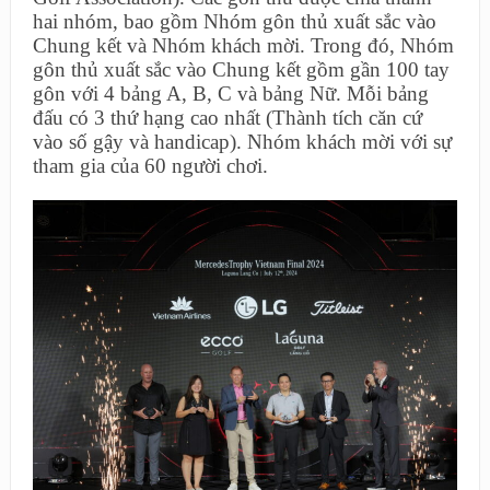
hai nhóm, bao gồm Nhóm gôn thủ xuất sắc vào
Chung kết và Nhóm khách mời. Trong đó, Nhóm
gôn thủ xuất sắc vào Chung kết gồm gần 100 tay
gôn với 4 bảng A, B, C và bảng Nữ. Mỗi bảng
đấu có 3 thứ hạng cao nhất (Thành tích căn cứ
vào số gậy và handicap). Nhóm khách mời với sự
tham gia của 60 người chơi.