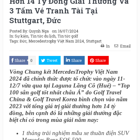
Hơn 14 Tỷ Đồng Giải Thưởng Và
3 Tấm Vé Tranh Tài Tại
Stuttgart, Đức
Posted By:
Quynh Nga
on:
16/07/2024
In:
Sự kiện
,
Tin tức du lịch
,
Tin tức golf
Tags:
Đức
,
Mercedestrophy Việt Nam 2024
,
Stuttgart
In
Email
Share
0
Tweet
Share
Share
Vòng Chung kết MercedesTrophy Việt Nam
2024 đã chính thức được tổ chức vào ngày 11-
12/7 vừa qua tại Laguna Lăng Cô (Huế) – “Top
100 sân golf tốt nhất châu Á” do Golf Travel
China & Golf Travel Korea bình chọn vào năm
2023 với tổng giá trị giải thưởng hơn 14 tỷ
đồng, bên cạnh đó là những giải thưởng đặc
biệt chỉ có trong mùa giải năm nay:
1 tháng trải nghiệm mẫu xe thuần điện SUV
Mercedes-Benz EQS 500