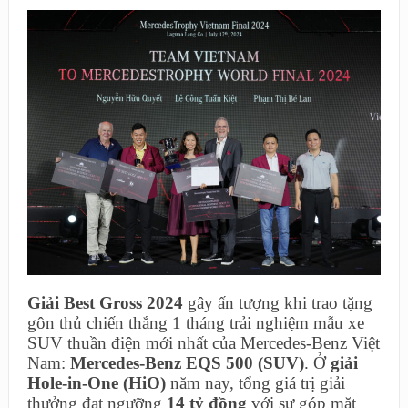
Giải Best Gross 2024
gây ấn tượng khi trao tặng
gôn thủ chiến thắng 1 tháng trải nghiệm mẫu xe
SUV thuần điện mới nhất của Mercedes-Benz Việt
Nam:
Mercedes-Benz EQS 500 (SUV)
. Ở
giải
Hole-in-One (HiO)
năm nay, tổng giá trị giải
thưởng đạt ngưỡng
14 tỷ đồng
với sự góp mặt