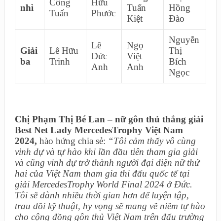
Công
Hữu
nhì
Tuấn
Hồng
Tuấn
Phước
Kiệt
Đào
Nguyễn
Lê
Ngọ
Giải
Lê Hữu
Thị
Đức
Việt
ba
Trinh
Bích
Anh
Anh
Ngọc
Chị Phạm Thị Bé Lan – nữ gôn thủ thắng giải
Best Net Lady MercedesTrophy Việt Nam
2024,
hào hứng chia sẻ:
“Tôi cảm thấy vô cùng
vinh dự và tự hào khi lần đầu tiên tham gia giải
và cũng vinh dự trở thành người đại diện nữ thứ
hai của Việt Nam tham gia thi đấu quốc tế tại
giải MercedesTrophy World Final 2024 ở Đức.
Tôi sẽ dành nhiều thời gian hơn để luyện tập,
trau dồi kỹ thuật, hy vọng sẽ mang về niềm tự hào
cho cộng đồng gôn thủ Việt Nam trên đấu trường