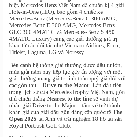
biệt. Mercedes-Benz Việt Nam đã chuẩn bị 4 giải
Hole-in-One (HiO), bao gồm 4 chiếc xe
Mercedes-Benz (Mercedes-Benz C 300 AMG,
Mercedes-Benz E 300 AMG, Mercedes-Benz
GLC 300 4MATIC và Mercedes-Benz S 450
4MATIC Luxury) cùng các giải thưởng giá trị
khác từ các đối tác như Vietnam Airlines, Ecco,
Titleist, Laguna, LG và Noressy.
Bên cạnh hệ thống giải thưởng được đầu tư lớn,
mùa giải năm nay tiếp tục gây ấn tượng với một
giải thưởng mang giá trị tinh thần quý giá đối với
các gôn thủ –
Drive to the Major
. Lần đầu tiên
trong lịch sử của MercedesTrophy Việt Nam, gôn
thủ chiến thắng
Nearest to the line
sẽ vinh dự
nhận giải Drive to the Major – tấm vé trở thành
khán giả của giải đấu gôn đẳng cấp quốc tế
The
Open 2025
tại Anh và trải nghiệm 18 hố tại sân
Royal Portrush Golf Club.