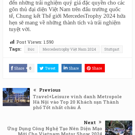
đến những trải nghiệm quý giá đặc quyền cho các
gôn thủ đại diện Việt Nam trên đấu trường quốc
tế, Chung kết Thế giới MercedesTrophy 2024 hứa
hẹn sẽ mang về những thành tích và trải nghiệm
tuyệt vời.
Post Views:
1.590
Tags:
Đức
Mercedestrophy Việt Nam 2024
Stuttgart
Share
0
Tweet
Share
Share
Previous
Travel+Leisure vinh danh Metropole
Hà Nội vào Top 20 Khách sạn Thành
phố Tốt nhất châu Á
Next
Ứng Dụng Công Nghệ Tạo Nên Diện Mạo
Mới Cho Vietnam Motor Show 2024