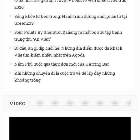
tế tốt nhất thế giới tại Travel + Leisure World Best Awards
2026
Sống khỏe từ bên trong: Hành trình dưỡng sinh phân tử tại
Green20S
Four Points By Sheraton Danang ra mắt bộ sưu tập bánh
trung thu “An Viên”
Đi đâu, ăn gì dịp cuối hè: Những địa điểm được du khách
Việt tìm kiếm nhiều nhất trên Agoda
Nếm Phú Quốc qua thực đơn mới của Herring Bar
Khi những chuyến đi là cuộc trở về để lấp đầy những
khoảng trống
VIDEO