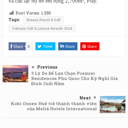
và câu lạc bộ trẻ em rộng 2,700m², Play.
Post Views:
1.390
Tags:
Hoiana Resort & Golf
Vietnam Golf & Leisure Awards 2024
Share
0
Tweet
Share
Share
Previous
3 Lý Do Để Lựa Chọn Premier
Residences Phu Quoc Cho Kỳ Nghỉ Gia
Đình Cuối Năm
Next
Kobi Onsen Huế trở thành thành viên
của Meliá Hotels International