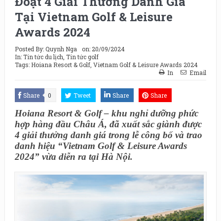
Đoạt 4 Giải Thưởng Danh Giá
Tại Vietnam Golf & Leisure
Awards 2024
Posted By:
Quynh Nga
on:
20/09/2024
In:
Tin tức du lịch
,
Tin tức golf
Tags:
Hoiana Resort & Golf
,
Vietnam Golf & Leisure Awards 2024
In
Email
Share
0
Tweet
Share
Share
Hoiana Resort & Golf – khu nghỉ dưỡng phức
hợp hàng đầu Châu Á, đã xuất sắc giành được
4 giải thưởng danh giá trong lễ công bố và trao
danh hiệu “Vietnam Golf & Leisure Awards
2024” vừa diễn ra tại Hà Nội.