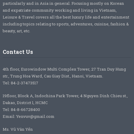
particularly and in Asia in general. Focusing mostly on Korean
and expatriate community working and living in Vietnam,
Leisure & Travel covers all the best luxury life and entertainment
including topics relating to sports, adventures, cuisine, fashion &
beauty, art, etc.
Contact Us
4th floor, Eurowindow Multi Complex Tower, 27 Tran Duy Hung
str., Trung Hoa Ward, Cau Giay Dist., Hanoi, Vietnam.
Tel: 84-2-37473517
19floor, Block A, Indochina Park Tower, 4 Nguyen Dinh Chieu st.,
Dakao, District 1, HCMC
Tel: 84-8-66728400
Email: Yenvuv@gmail.com
Ms. Vũ Vân Yến