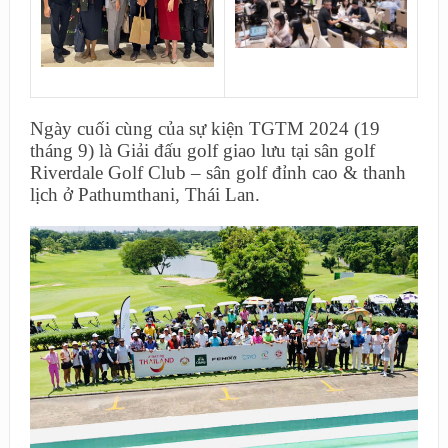
Ngày cuối cùng của sự kiện TGTM 2024 (19
tháng 9) là Giải đấu golf giao lưu tại sân golf
Riverdale Golf Club – sân golf đỉnh cao & thanh
lịch ở Pathumthani, Thái Lan.