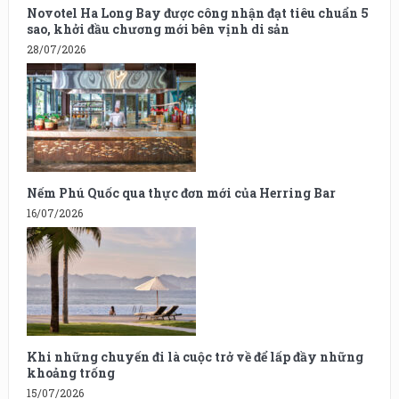
Novotel Ha Long Bay được công nhận đạt tiêu chuẩn 5
sao, khởi đầu chương mới bên vịnh di sản
28/07/2026
Nếm Phú Quốc qua thực đơn mới của Herring Bar
16/07/2026
Khi những chuyến đi là cuộc trở về để lấp đầy những
khoảng trống
15/07/2026