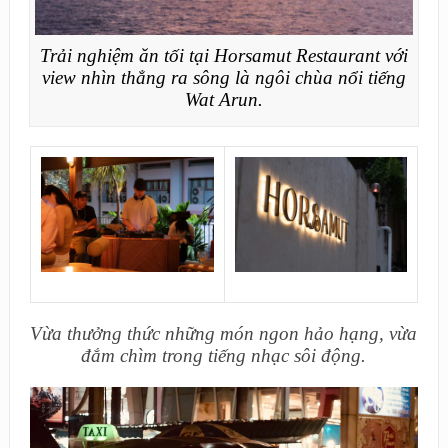
Trải nghiệm ăn tối tại Horsamut Restaurant với
view nhìn thẳng ra sông là ngôi chùa nổi tiếng
Wat Arun.
Vừa thưởng thức những món ngon hảo hạng, vừa
đắm chìm trong tiếng nhạc sôi động.