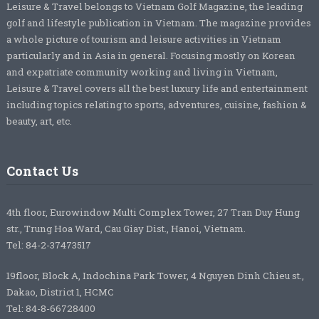
Leisure & Travel belongs to Vietnam Golf Magazine, the leading
golf and lifestyle publication in Vietnam. The magazine provides
a whole picture of tourism and leisure activities in Vietnam
particularly and in Asia in general. Focusing mostly on Korean
and expatriate community working and living in Vietnam,
Leisure & Travel covers all the best luxury life and entertainment
including topics relating to sports, adventures, cuisine, fashion &
beauty, art, etc.
Contact Us
4th floor, Eurowindow Multi Complex Tower, 27 Tran Duy Hung
str., Trung Hoa Ward, Cau Giay Dist., Hanoi, Vietnam.
Tel: 84-2-37473517
19floor, Block A, Indochina Park Tower, 4 Nguyen Dinh Chieu st.,
Dakao, District 1, HCMC
Tel: 84-8-66728400