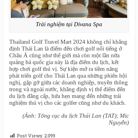
Trải nghiệm tại Divana Spa
Thailand Golf Travel Mart 2024 không chỉ khẳng
định Thái Lan là điểm đến chơi golf nổi tiếng ở
Châu Á cũng như thế giới mà còn một lần nữa
quảng bá quốc gia này là địa điểm du lịch, kết
hợp chơi golf thú vị. Sự kiện mở ra tiềm năng
phát triển golf cho Thái Lan qua những phiên hội
nghị, gặp gỡ giữa các doanh nghiệp, truyền thông
trong và ngoài nước, khẳng định vị thế điểm đến
du lịch đẳng cấp, hứa hẹn mang đến những trải
nghiệm thú vị cho các golfer cũng như du khách.
(Ảnh: Tổng cục du lịch Thái Lan (TAT); Mic
Nguyễn)
Post Views:
2.099