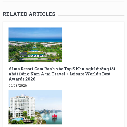
RELATED ARTICLES
Alma Resort Cam Ranh vào Top 5 Khu nghỉ dưỡng tốt
nhất Đông Nam Á tại Travel + Leisure World’s Best
Awards 2026
06/08/2026