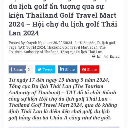
du lịch golf ấn tượng qua sự
kiện Thailand Golf Travel Mart
2024 – Hội chợ du lịch golf Thái
Lan 2024
Posted By:
Quynh Nga
on:
20/09/2024
In:
Điểm đến
,
Du lịch golf
Tags:
TAT
,
TGTM 2024
,
Thailand Golf Travel Mart 2024
,
The
Tourism Authority of Thailand
,
Tổng cục Du lịch Thái Lan
In
Email
Share
0
Tweet
Share
Share
Từ ngày 17 đến ngày 19 tháng 9 năm 2024,
Tổng cục Du lịch Thái Lan (The Tourism
Authority of Thailand) – TAT đã tổ chức thành
công sự kiện Hội chợ du lịch golf Thái Lan –
Thailand Golf Travel Mart 2024, qua đó khẳng
định Thái Lan là điểm đến chơi golf, du lịch
golf hàng đầu tại Châu Á cũng như thế giới.