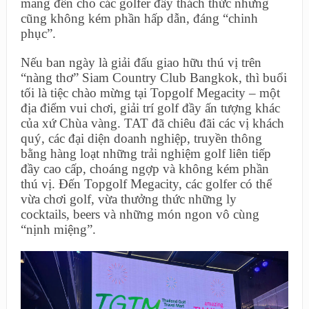
mang đến cho các golfer đầy thách thức nhưng
cũng không kém phần hấp dẫn, đáng “chinh
phục”.
Nếu ban ngày là giải đấu giao hữu thú vị trên
“nàng thơ” Siam Country Club Bangkok, thì buổi
tối là tiệc chào mừng tại Topgolf Megacity – một
địa điểm vui chơi, giải trí golf đầy ấn tượng khác
của xứ Chùa vàng. TAT đã chiêu đãi các vị khách
quý, các đại diện doanh nghiệp, truyền thông
bằng hàng loạt những trải nghiệm golf liên tiếp
đầy cao cấp, choáng ngợp và không kém phần
thú vị. Đến Topgolf Megacity, các golfer có thể
vừa chơi golf, vừa thưởng thức những ly
cocktails, beers và những món ngon vô cùng
“nịnh miệng”.