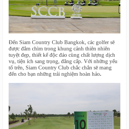
Đến Siam Country Club Bangkok, các golfer sẽ
được đắm chìm trong khung cảnh thiên nhiên
tuyệt đẹp, thiết kế độc đáo cùng chất lượng dịch
vụ, tiện ích sang trọng, đẳng cấp. Với những yếu
tố trên, Siam Country Club chắc chắn sẽ mang
đến cho bạn những trải nghiệm hoàn hảo
.