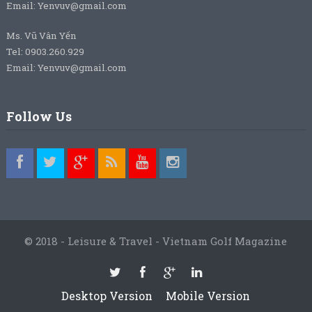
Email: Yenvuv@gmail.com
Ms. Vũ Vân Yến
Tel: 0903.260.929
Email: Yenvuv@gmail.com
Follow Us
© 2018 - Leisure & Travel - Vietnam Golf Magazine
Desktop Version
Mobile Version