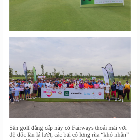
Sân golf đẳng cấp này có Fairways thoải mái với
độ dốc lăn lả lướt, các bãi cỏ lưng rùa “khó nhằn”