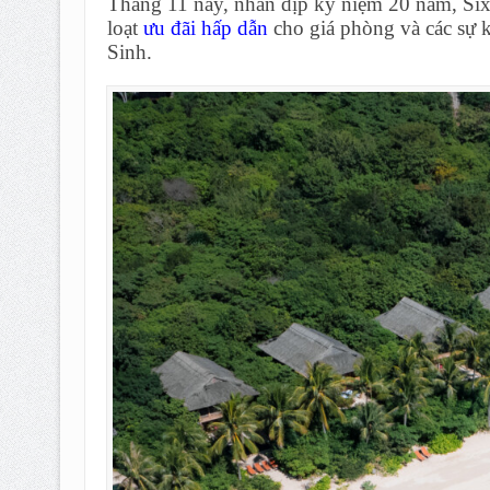
Tháng 11 này, nhân dịp kỷ niệm 20 năm, Six
loạt
ưu đãi hấp dẫn
cho giá phòng và các sự k
Sinh.