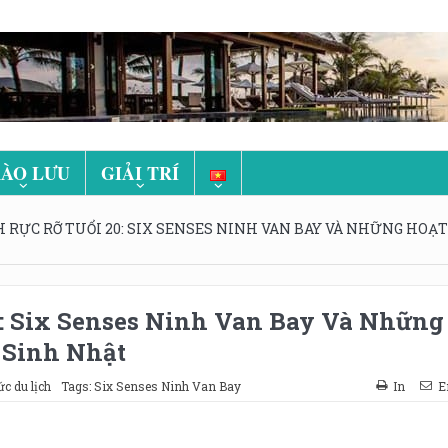
ÀO LƯU
GIẢI TRÍ
RỰC RỠ TUỔI 20: SIX SENSES NINH VAN BAY VÀ NHỮNG HOẠT
: Six Senses Ninh Van Bay Và Những
Sinh Nhật
ức du lịch
Tags:
Six Senses Ninh Van Bay
In
E