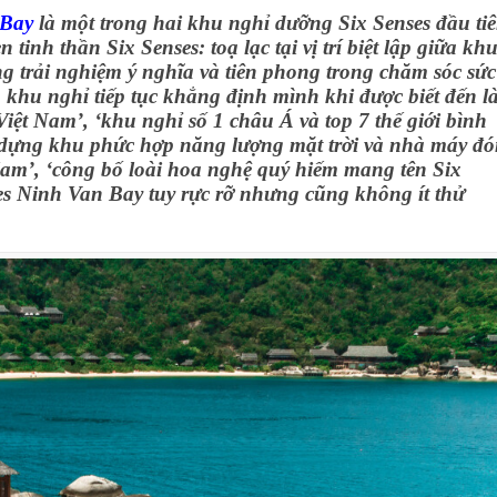
 Bay
là một trong hai khu nghỉ dưỡng Six Senses đầu ti
n tinh thần Six Senses: toạ lạc tại vị trí biệt lập giữa kh
 trải nghiệm ý nghĩa và tiên phong trong chăm sóc sức
 khu nghỉ tiếp tục khẳng định mình khi được biết đến l
 Việt Nam’, ‘khu nghỉ số 1 châu Á và top 7 thế giới bình
y dựng khu phức hợp năng lượng mặt trời và nhà máy đ
Nam’, ‘công bố loài hoa nghệ quý hiếm mang tên Six
ses Ninh Van Bay tuy rực rỡ nhưng cũng không ít thử