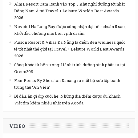
Alma Resort Cam Ranh vào Top 5 Khu nghỉ dưỡng tốt nhất
Đông Nam Á tại Travel + Leisure World’s Best Awards
2026
Novotel Ha Long Bay được công nhận đạt tiêu chuẩn 5 sao,
khởi đầu chương mới bên vịnh di sản
Fusion Resort & Villas Đà Nẵng là điểm đến wellness quốc
tế tốt nhất thế giới tại Travel + Leisure World Best Awards
2026
Sống khỏe từ bên trong: Hành trình dưỡng sinh phân tử tại
Green20S
Four Points By Sheraton Danang ra mắt bộ sưu tập bánh
trung thu “An Viên”
Đi đâu, ăn gì dịp cuối hè: Những địa điểm được du khách
Việt tìm kiếm nhiều nhất trên Agoda
VIDEO