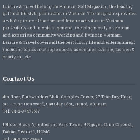
Leisure & Travel belongs to Vietnam Golf Magazine, the leading
golf and lifestyle publication in Vietnam. The magazine provides
a whole picture of tourism and leisure activities in Vietnam
particularly and in Asia in general. Focusing mostly on Korean
and expatriate community working and living in Vietnam,
Leisure & Travel covers all the best luxury life and entertainment
including topics relating to sports, adventures, cuisine, fashion &
beauty, art, etc.
Contact Us
4th floor, Eurowindow Multi Complex Tower, 27 Tran Duy Hung
str., Trung Hoa Ward, Cau Giay Dist., Hanoi, Vietnam.
Tel: 84-2-37473517
19floor, Block A, Indochina Park Tower, 4 Nguyen Dinh Chieu st.,
Dakao, District 1, HCMC
Tel: 84-8-66728400