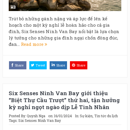
Trút bỏ những gánh nặng và áp lực để lên kế
hoạch cho một kỳ nghỉ lễ hoàn hảo cho cả gia
đình, Six Senses Ninh Van Bay nổi bật là lựa chọn
lý tưởng cho những gia đình ngại chốn đông đúc,
đan...
Read more
Share
Tweet
Share
Share
Six Senses Ninh Van Bay giới thiệu
“Biệt Thự Cầu Trượt” thứ hai, tận hưởng
kỳ nghỉ ngọt ngào dịp Lễ Tình Nhân
Posted By:
Quynh Nga
on:
16/01/2024
In:
Sự kiện
,
Tin tức du lịch
Tags:
Six Senses Ninh Van Bay