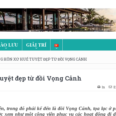
ÀO LƯU
GIẢI TRÍ
G HÔN XỨ HUẾ TUYỆT ĐẸP TỪ ĐỒI VỌNG CẢNH
uyệt đẹp từ đồi Vọng Cảnh
In
E
ên, trong đó phải kể đến là đồi Vọng Cảnh, tọa lạc ở p
 xem như một công viên phục vụ các hoạt động đi d