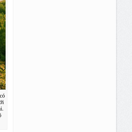
 có
ới
i.
ộ