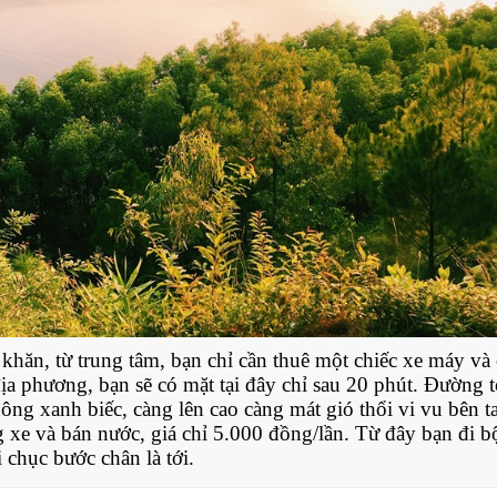
ăn, từ trung tâm, bạn chỉ cần thuê một chiếc xe máy và
ịa phương, bạn sẽ có mặt tại đây chỉ sau 20 phút. Đường t
ông xanh biếc, càng lên cao càng mát gió thổi vi vu bên ta
xe và bán nước, giá chỉ 5.000 đồng/lần. Từ đây bạn đi b
 chục bước chân là tới.