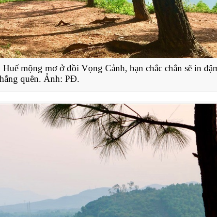
p Huế mộng mơ ở đồi Vọng Cảnh, bạn chắc chắn sẽ in đậ
chẳng quên. Ảnh: PĐ.