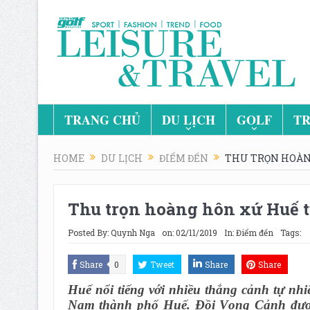
TRANG CHỦ
DU LỊCH
GOLF
TR
HOME
DU LỊCH
ĐIỂM ĐẾN
THU TRỌN HOÀN
Thu trọn hoàng hôn xứ Huế t
Posted By:
Quynh Nga
on:
02/11/2019
In:
Điểm đến
Tags:
Share
0
Tweet
Share
Share
Huế nổi tiếng với nhiều thắng cảnh tự nhi
Nam thành phố Huế. Đồi Vọng Cảnh được