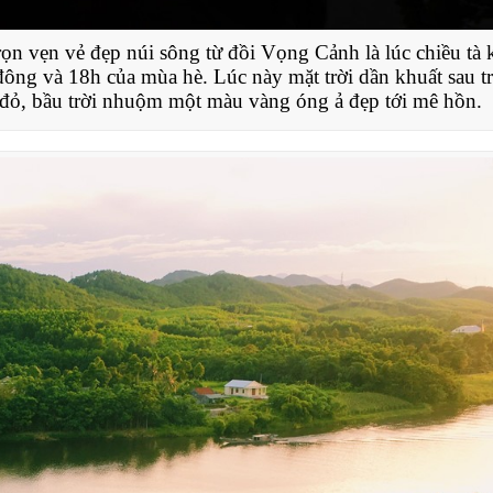
ọn vẹn vẻ đẹp núi sông từ đồi Vọng Cảnh là lúc chiều tà 
g và 18h của mùa hè. Lúc này mặt trời dần khuất sau t
đỏ, bầu trời nhuộm một màu vàng óng ả đẹp tới mê hồn.