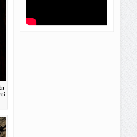
ên
rọi