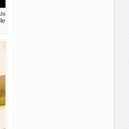
khi
rập