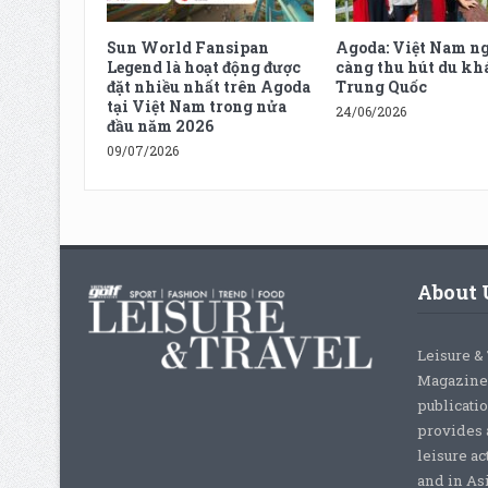
Sun World Fansipan
Agoda: Việt Nam n
Legend là hoạt động được
càng thu hút du kh
đặt nhiều nhất trên Agoda
Trung Quốc
tại Việt Nam trong nửa
24/06/2026
đầu năm 2026
09/07/2026
About 
Leisure &
Magazine,
publicati
provides 
leisure ac
and in As