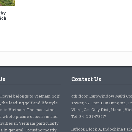
gày
ách
Us
Contact Us
 Travel belongs to Vietnam Golf
4th floor, Eurowindow Multi C
 the leading golf and lifestyle
Tower, 27 Tran Duy Hung str., T
on in Vietnam. The magazine
Ward, Cau Giay Dist., Hanoi, Vi
a whole picture of tourism and
Tel: 84-2-37473517
tivities in Vietnam particularly
19floor, Block A, Indochina Par
ia in general. Focusing mostly