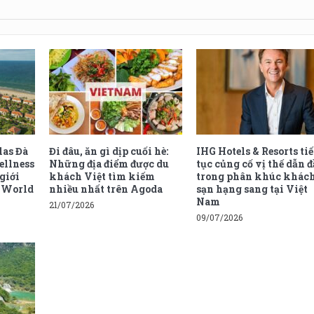
las Đà
Đi đâu, ăn gì dịp cuối hè:
IHG Hotels & Resorts ti
ellness
Những địa điểm được du
tục củng cố vị thế dẫn 
 giới
khách Việt tìm kiếm
trong phân khúc khác
e World
nhiều nhất trên Agoda
sạn hạng sang tại Việt
Nam
21/07/2026
09/07/2026