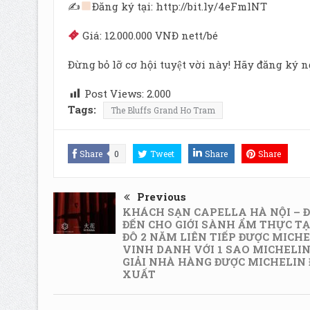
✍
Đăng ký tại: http://bit.ly/4eFmlNT
Giá: 12.000.000 VNĐ nett/bé
Đừng bỏ lỡ cơ hội tuyệt vời này! Hãy đăng ký
Post Views:
2.000
Tags:
The Bluffs Grand Ho Tram
Share
0
Tweet
Share
Share
Previous
KHÁCH SẠN CAPELLA HÀ NỘI – 
ĐẾN CHO GIỚI SÀNH ẨM THỰC TẠ
ĐÔ 2 NĂM LIÊN TIẾP ĐƯỢC MICH
VINH DANH VỚI 1 SAO MICHELIN
GIẢI NHÀ HÀNG ĐƯỢC MICHELIN 
XUẤT