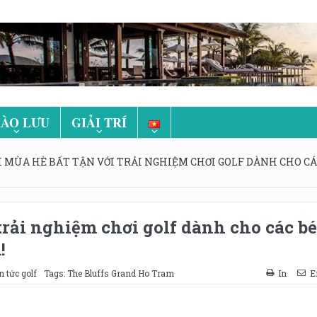
ÀO LƯU
GIẢI TRÍ
 MÙA HÈ BẤT TẬN VỚI TRẢI NGHIỆM CHƠI GOLF DÀNH CHO CÁC
rải nghiệm chơi golf dành cho các bé
!
n tức golf
Tags:
The Bluffs Grand Ho Tram
In
E