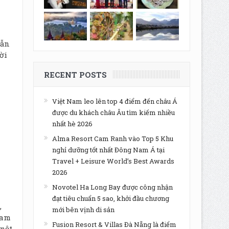
ẫn
̀i
RECENT POSTS
Việt Nam leo lên top 4 điểm đến châu Á
được du khách châu Âu tìm kiếm nhiều
nhất hè 2026
Alma Resort Cam Ranh vào Top 5 Khu
nghỉ dưỡng tốt nhất Đông Nam Á tại
Travel + Leisure World’s Best Awards
2026
Novotel Ha Long Bay được công nhận
đạt tiêu chuẩn 5 sao, khởi đầu chương
,
mới bên vịnh di sản
ham
Fusion Resort & Villas Đà Nẵng là điểm
 một