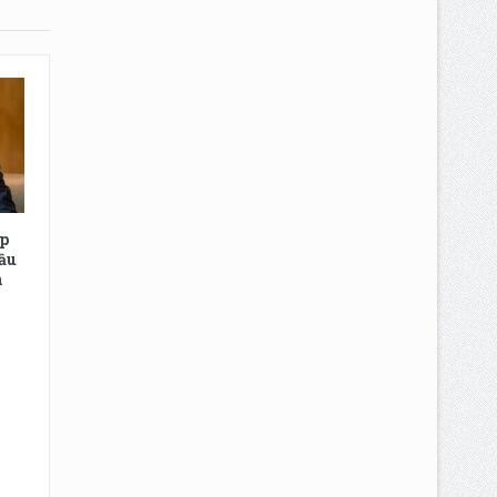
ếp
đầu
h