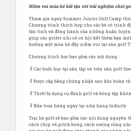
Niềm vui mùa hè bất tận với trải nghiệm chơi gol
Tham gia ngay Summer Junior Golf Camp thú vị
Chương trình thích hợp cho các bé có trình độ 
tận tình và đồng hành của những huấn luyện vi
giúp các golfer nhí có cơ hội kết thêm bạn m
hưởng một mùa hè đầy niềm vui tại sân golf T
Chương trình học bao gồm các nội dung:
Các buổi học tại sân tập và trên sân golf th
Được cấp bằng chứng nhận sau khi hoàn thàn
Thiết bị dụng cụ đánh golf và bóng tập khô
Bữa trưa hàng ngày tại nhà hàng Infinity
Trại hè golf sẽ bao gồm các nội dung nguyên t
cách chip và pitch bóng, cách swing cũng như 
gia trại hè golf được chia thành các nhóm nh