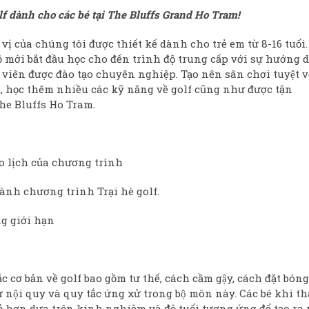
f dành cho các bé tại The Bluffs Grand Ho Tram!
 của chúng tôi được thiết kế dành cho trẻ em từ 8-16 tuổi.
mới bắt đầu học cho đến trình độ trung cấp với sự hướng d
ên được đào tạo chuyên nghiệp. Tạo nên sân chơi tuyệt vơ
ới, học thêm nhiều các kỹ năng về golf cũng như được tận
he Bluffs Ho Tram.
eo lịch của chương trình
h chương trình Trại hè golf.
ng giới hạn
ắc cơ bản về golf bao gồm tư thế, cách cầm gậy, cách đặt bóng
nội quy và quy tắc ứng xử trong bộ môn này. Các bé khi t
ỏ hơn dựa trên kinh nghiệm và độ tuổi tương ứng để tạo ra