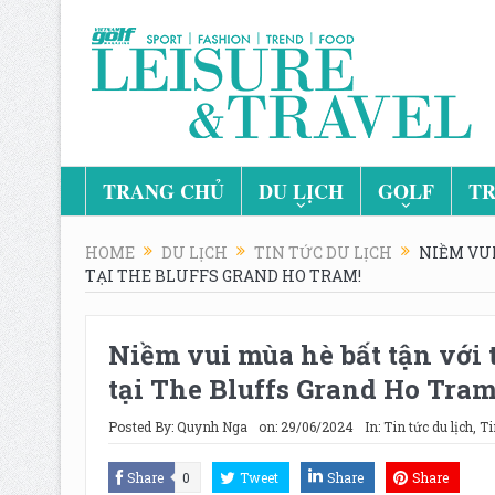
TRANG CHỦ
DU LỊCH
GOLF
TR
HOME
DU LỊCH
TIN TỨC DU LỊCH
NIỀM VUI
TẠI THE BLUFFS GRAND HO TRAM!
Niềm vui mùa hè bất tận với t
tại The Bluffs Grand Ho Tram
Posted By:
Quynh Nga
on:
29/06/2024
In:
Tin tức du lịch
,
Ti
Share
0
Tweet
Share
Share