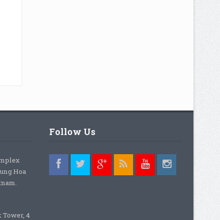
Follow Us
omplex
rung Hoa
etnam.
k Tower, 4