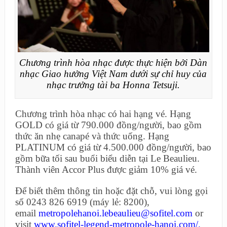
Chương trình hòa nhạc được thực hiện bởi Dàn
nhạc Giao hưởng Việt Nam dưới sự chỉ huy của
nhạc trưởng tài ba Honna Tetsuji.
Chương trình hòa nhạc có hai hạng vé. Hạng
GOLD có giá từ 790.000 đồng/người, bao gồm
thức ăn nhẹ canapé và thức uống. Hạng
PLATINUM có giá từ 4.500.000 đồng/người, bao
gồm bữa tối sau buổi biểu diễn tại Le Beaulieu.
Thành viên Accor Plus được giảm 10% giá vé.
Để biết thêm thông tin hoặc đặt chỗ, vui lòng gọi
số 0243 826 6919 (máy lẻ: 8200),
email
metropolehanoi.lebeaulieu@sofitel.com
or
visit
www.sofitel-legend-metropole-hanoi.com/
.