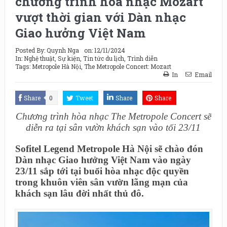
chương trình hòa nhạc Mozart
vượt thời gian với Dàn nhạc
Giao hưởng Việt Nam
Posted By:
Quynh Nga
on:
12/11/2024
In:
Nghệ thuật
,
Sự kiện
,
Tin tức du lịch
,
Trình diễn
Tags:
Metropole Hà Nội
,
The Metropole Concert: Mozart
In
Email
Share
0
Tweet
Share
Share
Chương trình hòa nhạc The Metropole Concert sẽ
diễn ra tại sân vườn khách sạn vào tối 23/11
Sofitel Legend Metropole Hà Nội sẽ chào đón
Dàn nhạc Giao hưởng Việt Nam vào ngày
23/11 sắp tới tại buổi hòa nhạc độc quyền
trong khuôn viên sân vườn lãng mạn của
khách sạn lâu đời nhất thủ đô.