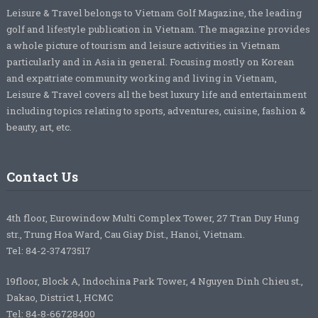
Leisure & Travel belongs to Vietnam Golf Magazine, the leading
golf and lifestyle publication in Vietnam. The magazine provides
a whole picture of tourism and leisure activities in Vietnam
particularly and in Asia in general. Focusing mostly on Korean
and expatriate community working and living in Vietnam,
Leisure & Travel covers all the best luxury life and entertainment
including topics relating to sports, adventures, cuisine, fashion &
beauty, art, etc.
Contact Us
4th floor, Eurowindow Multi Complex Tower, 27 Tran Duy Hung
str., Trung Hoa Ward, Cau Giay Dist., Hanoi, Vietnam.
Tel: 84-2-37473517
19floor, Block A, Indochina Park Tower, 4 Nguyen Dinh Chieu st.,
Dakao, District 1, HCMC
Tel: 84-8-66728400