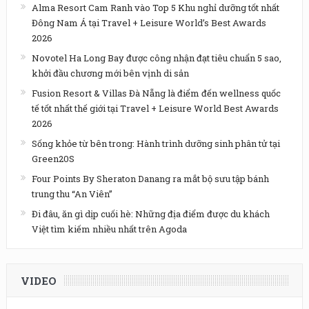
Alma Resort Cam Ranh vào Top 5 Khu nghỉ dưỡng tốt nhất
Đông Nam Á tại Travel + Leisure World’s Best Awards
2026
Novotel Ha Long Bay được công nhận đạt tiêu chuẩn 5 sao,
khởi đầu chương mới bên vịnh di sản
Fusion Resort & Villas Đà Nẵng là điểm đến wellness quốc
tế tốt nhất thế giới tại Travel + Leisure World Best Awards
2026
Sống khỏe từ bên trong: Hành trình dưỡng sinh phân tử tại
Green20S
Four Points By Sheraton Danang ra mắt bộ sưu tập bánh
trung thu “An Viên”
Đi đâu, ăn gì dịp cuối hè: Những địa điểm được du khách
Việt tìm kiếm nhiều nhất trên Agoda
VIDEO