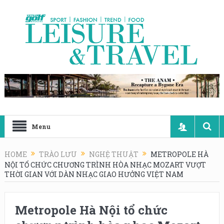
Menu
HOME
TRÀO LƯU
NGHỆ THUẬT
METROPOLE HÀ
NỘI TỔ CHỨC CHƯƠNG TRÌNH HÒA NHẠC MOZART VƯỢT
THỜI GIAN VỚI DÀN NHẠC GIAO HƯỞNG VIỆT NAM
Metropole Hà Nội tổ chức