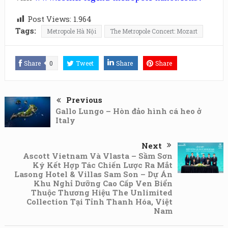
Post Views:
1.964
Tags:
Metropole Hà Nội
The Metropole Concert: Mozart
Share
0
Tweet
Share
Share
Previous
Gallo Lungo – Hòn đảo hình cá heo ở
Italy
Next
Ascott Vietnam Và Vlasta – Sầm Sơn
Ký Kết Hợp Tác Chiến Lược Ra Mắt
Lasong Hotel & Villas Sam Son – Dự Án
Khu Nghỉ Dưỡng Cao Cấp Ven Biển
Thuộc Thương Hiệu The Unlimited
Collection Tại Tỉnh Thanh Hóa, Việt
Nam