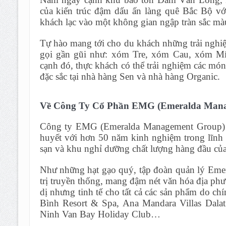
của kiến trúc đậm dấu ấn làng quê Bắc Bộ vớ
khách lạc vào một không gian ngập tràn sắc mà
Tự hào mang tới cho du khách những trải nghi
gọi gần gũi như: xóm Tre, xóm Cau, xóm Mít
cạnh đó, thực khách có thể trải nghiệm các m
đặc sắc tại nhà hàng Sen và nhà hàng Organic.
Về Công Ty Cổ Phần EMG (Emeralda Mana
Công ty EMG (Emeralda Management Group) đ
huyết với hơn 50 năm kinh nghiệm trong lĩnh 
sạn và khu nghỉ dưỡng chất lượng hàng đầu củ
Như những hạt gạo quý, tập đoàn quản lý Emer
trị truyền thống, mang đậm nét văn hóa địa phư
dị nhưng tinh tế cho tất cả các sản phẩm do c
Bình Resort & Spa, Ana Mandara Villas Dalat
Ninh Van Bay Holiday Club…