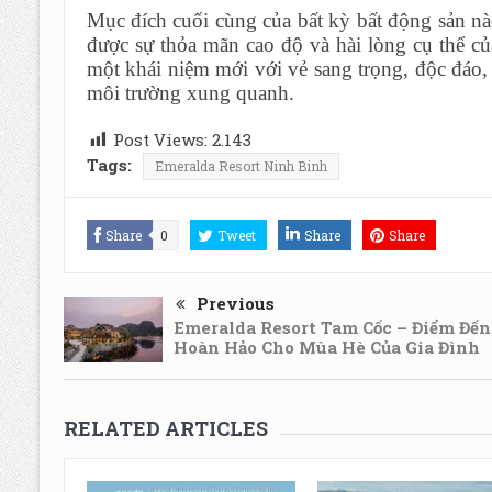
Mục đích cuối cùng của bất kỳ bất động sản n
được sự thỏa mãn cao độ và hài lòng cụ thể củ
một khái niệm mới với vẻ sang trọng, độc đáo,
môi trường xung quanh.
Post Views:
2.143
Tags:
Emeralda Resort Ninh Binh
Share
0
Tweet
Share
Share
Previous
Emeralda Resort Tam Cốc – Điểm Đến
Hoàn Hảo Cho Mùa Hè Của Gia Đình
RELATED ARTICLES