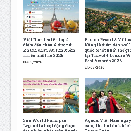
Việt Nam leo lên top 4
Fusion Resort & Villas
điểm đến châu Á được du
Nẵng là điểm đến well
khách châu Âu tìm kiếm
quốc tế tốt nhất thế gi
nhiều nhất hè 2026
tại Travel + Leisure W
Best Awards 2026
06/08/2026
24/07/2026
Sun World Fansipan
Agoda: Việt Nam ngà
Legend là hoạt động được
càng thu hút du khác
đặt nhiều nhất trên Agoda
Trung Quốc