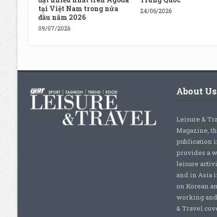
tại Việt Nam trong nửa
24/06/2026
đầu năm 2026
09/07/2026
About Us
Leisure & Tr
Magazine, th
publication 
provides a w
leisure activ
and in Asia 
on Korean a
working and 
& Travel cove