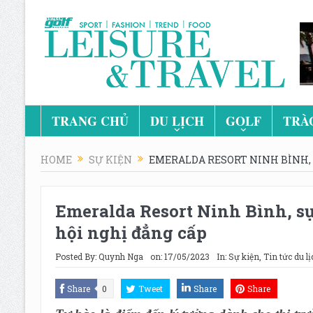
TRANG CHỦ
DU LỊCH
GOLF
TRÀ
HOME
SỰ KIỆN
EMERALDA RESORT NINH BÌNH, 
Emeralda Resort Ninh Bình, sự
hội nghị đẳng cấp
Posted By:
Quynh Nga
on:
17/05/2023
In:
Sự kiện
,
Tin tức du lị
Share
0
Tweet
Share
Share