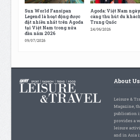
Sun World Fansipan
Agoda: Việt Nam ngà
Legend là hoạt động được
càng thu hút du khác
đặt nhiều nhất trên Agoda
Trung Quốc
tại Việt Nam trong nửa
24/06/2026
đầu năm 2026
09/07/2026
About Us
Leisure & Tr
Magazine, th
publication 
provides a w
leisure activ
and in Asia 