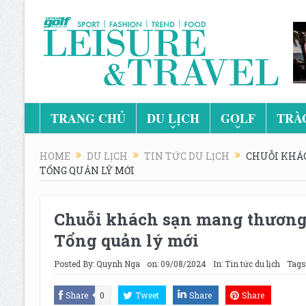
TRANG CHỦ
DU LỊCH
GOLF
TRÀ
HOME
DU LỊCH
TIN TỨC DU LỊCH
CHUỖI KHÁC
TỔNG QUẢN LÝ MỚI
Chuỗi khách sạn mang thương 
Tổng quản lý mới
Posted By:
Quynh Nga
on:
09/08/2024
In:
Tin tức du lịch
Tags
Share
0
Tweet
Share
Share