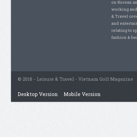
on Korean a
working and 
& Travel cove
and entertai
relating to s
fashion & beau
© 2018 - Leisure & Travel - Vietnam Golf Magazine
Desktop Version
Mobile Version