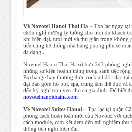
Về Novotel Hanoi Thai Ha
– Tọa lạc ngay tại
chốn nghỉ dưỡng lý tưởng cho mọi du khách tr
khí hiện đại, tươi mới và thư giãn trong không g
tiến cùng hệ thống nhà hàng phong phú sẽ man
đa dạng .
Novotel Hanoi Thai Ha sở hữu 343 phòng nghỉ,
những sự kiện hoành tráng trong sảnh tiệc rộn
Exchange hay thưởng thức cocktail độc đáo tại 
đại bao gồm hồ bơi, spa, trung tâm thể dục và k
đến kỳ nghỉ trọn vẹn cho cả gia đình. Để biết t
novotelhanoithaiha.com
Về Novotel Suites Hanoi
– Tọa lạc tại quận Cầ
phong cách hoàn toàn mới của Novotel với dịc
cách module, cam kết đem đến trải nghiệm thư t
thống tiện nghi hiện đại.