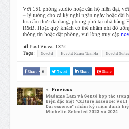
Với 151 phòng studio hoặc căn hộ hiện đại, với d
– lý tưởng cho cả kỳ nghỉ ngắn ngày hoặc dài 
hoa ẩm thực đa dạng, phong phú tại nhà hàng F
R&B. Hoặc quý khách có thể nhâm nhi đồ uống
thông tin hoặc đặt phòng, vui lòng truy cập
nov
Post Views:
1.375
Tags:
Novotel
Novotel Hanoi Thai Ha
Novotel Suite
Share
0
Tweet
Share
Share
Previous
Madame Lam và Senté hợp tác trong
kiện đặc biệt “Culture Essence: Vol.1
Dài essence” nhằm kỷ niệm danh hiệ
Michelin Selected 2023 và 2024