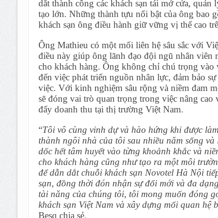
dắt thành công các khách sạn tái mở cửa, quản l
tạo lớn. Những thành tựu nổi bật của ông bao gồ
khách sạn ông điều hành giữ vững vị thế cao tr
Ông Mathieu có một mối liên hệ sâu sắc với Vi
điều này giúp ông lãnh đạo đội ngũ nhân viên m
cho khách hàng. Ông không chỉ chú trọng vào v
đến việc phát triển nguồn nhân lực, đảm bảo s
việc. Với kinh nghiệm sâu rộng và niềm đam m
sẽ đóng vai trò quan trọng trong việc nâng cao
đẩy doanh thu tại thị trường Việt Nam.
“
Tôi vô cùng vinh dự và hào hứng khi được làm 
thành ngôi nhà của tôi sau nhiều năm sống và l
dốc hết tâm huyết vào từng khoảnh khắc và niề
cho khách hàng cũng như tạo ra một môi trườn
để dẫn dắt chuỗi khách sạn Novotel Hà Nội tiếp
sạn, đồng thời đón nhận sự đổi mới và đa dạn
tài năng của chúng tôi, tôi mong muốn đóng g
khách sạn Việt Nam và xây dựng mối quan hệ b
Besq chia sẻ.