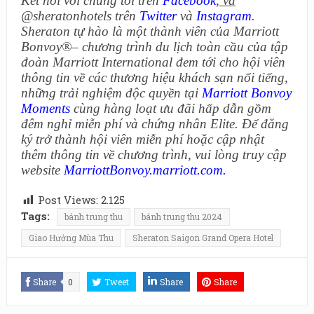
Kết nối với chúng tôi trên
Facebook
, và
@sheratonhotels trên
Twitter
và
Instagram
.
Sheraton tự hào là một thành viên của Marriott
Bonvoy®
–
chương trình du lịch toàn cầu của tập
đoàn Marriott International đem tới cho hội viên
thông tin về các thương hiệu khách sạn nổi tiếng,
những trải nghiệm độc quyền tại
Marriott Bonvoy
Moments
cùng hàng loạt ưu đãi hấp dẫn gồm
đêm nghỉ miễn phí và chứng nhân Elite. Để đăng
ký trở thành hội viên miễn phí hoặc cập nhật
thêm thông tin về chương trình, vui lòng truy cập
website
MarriottBonvoy.marriott.com
.
Post Views:
2.125
Tags:
bánh trung thu
bánh trung thu 2024
Giao Hưởng Mùa Thu
Sheraton Saigon Grand Opera Hotel
Share
0
Tweet
Share
Share