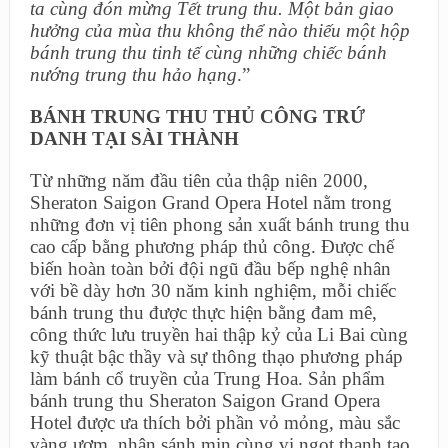
ta cùng đón mừng Tết trung thu. Một bản giao
hưởng của mùa thu không thể nào thiếu một hộp
bánh trung thu tinh tế cùng những chiếc bánh
nướng trung thu hảo hạng
.”
BÁNH TRUNG THU THỦ CÔNG TRỨ
DANH TẠI SÀI THÀNH
Từ những năm đầu tiên của thập niên 2000,
Sheraton Saigon Grand Opera Hotel nằm trong
những đơn vị tiên phong sản xuất bánh trung thu
cao cấp bằng phương pháp thủ công. Được chế
biến hoàn toàn bởi đội ngũ đầu bếp nghệ nhân
với bề dày hơn 30 năm kinh nghiệm, mỗi chiếc
bánh trung thu được thực hiện bằng đam mê,
công thức lưu truyền hai thập kỷ của Li Bai cùng
kỹ thuật bậc thầy và sự thông thạo phương pháp
làm bánh cổ truyền của Trung Hoa. Sản phẩm
bánh trung thu Sheraton Saigon Grand Opera
Hotel được ưa thích bởi phần vỏ mỏng, màu sắc
vàng ươm, nhân sánh mịn cùng vị ngọt thanh tao