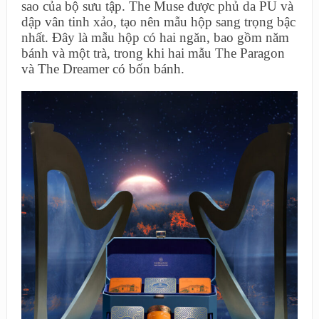
sao của bộ sưu tập. The Muse được phủ da PU và
dập vân tinh xảo, tạo nên mẫu hộp sang trọng bậc
nhất. Đây là mẫu hộp có hai ngăn, bao gồm năm
bánh và một trà, trong khi hai mẫu The Paragon
và The Dreamer có bốn bánh.