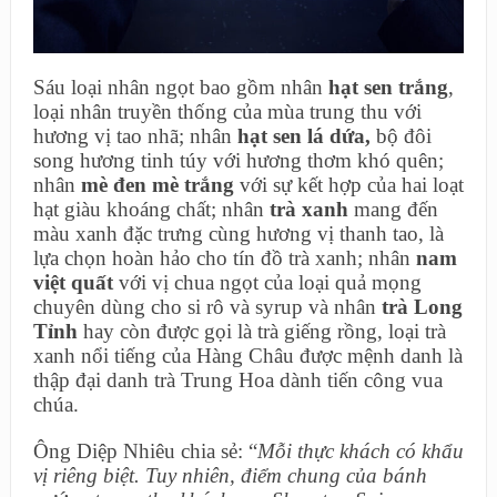
Sáu loại nhân ngọt bao gồm nhân
hạt sen trắng
,
loại nhân truyền thống của mùa trung thu với
hương vị tao nhã; nhân
hạt sen lá dứa,
bộ đôi
song hương tinh túy với hương thơm khó quên;
nhân
mè đen mè trắng
với sự kết hợp của hai loạt
hạt giàu khoáng chất; nhân
trà xanh
mang đến
màu xanh đặc trưng cùng hương vị thanh tao, là
lựa chọn hoàn hảo cho tín đồ trà xanh; nhân
nam
việt quất
với vị chua ngọt của loại quả mọng
chuyên dùng cho si rô và syrup và nhân
trà Long
Tỉnh
hay còn được gọi là trà giếng rồng, loại trà
xanh nổi tiếng của Hàng Châu được mệnh danh là
thập đại danh trà Trung Hoa dành tiến công vua
chúa.
Ông Diệp Nhiêu chia sẻ: “
Mỗi thực khách có khẩu
vị riêng biệt. Tuy nhiên, điểm chung của bánh