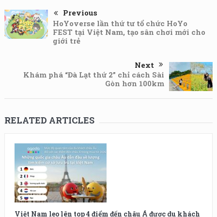
Previous
HoYoverse lần thứ tư tổ chức HoYo
FEST tại Việt Nam, tạo sân chơi mới cho
giới trẻ
Next
Khám phá “Đà Lạt thứ 2” chỉ cách Sài
Gòn hơn 100km
RELATED ARTICLES
Việt Nam leo lên top 4 điểm đến châu Á được du khách