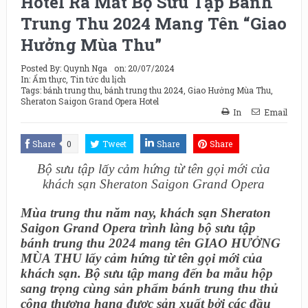
Hotel Ra Mắt Bộ Sưu Tập Bánh
Trung Thu 2024 Mang Tên “Giao
Hưởng Mùa Thu”
Posted By:
Quynh Nga
on:
20/07/2024
In:
Ẩm thực
,
Tin tức du lịch
Tags:
bánh trung thu
,
bánh trung thu 2024
,
Giao Hưởng Mùa Thu
,
Sheraton Saigon Grand Opera Hotel
In
Email
Share
0
Tweet
Share
Share
Bộ sưu tập lấy cảm hứng từ tên gọi mới của
khách sạn Sheraton Saigon Grand Opera
Mùa trung thu năm nay, khách sạn Sheraton
Saigon Grand Opera trình làng bộ sưu tập
bánh trung thu 2024 mang tên GIAO HƯỞNG
MÙA THU lấy cảm hứng từ tên gọi mới của
khách sạn. Bộ sưu tập mang đến ba mẫu hộp
sang trọng cùng sản phẩm bánh trung thu thủ
công thượng hạng được sản xuất bởi các đầu