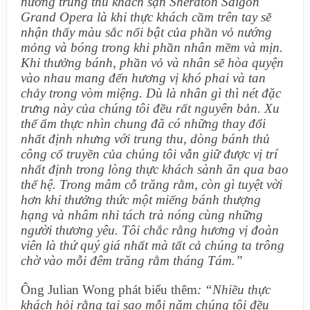
nướng trung thu khách sạn Sheraton Saigon
Grand Opera là khi thực khách cầm trên tay sẽ
nhận thấy màu sắc nổi bật của phần vỏ nướng
mỏng và bóng trong khi phần nhân mềm và mịn.
Khi thưởng bánh, phần vỏ và nhân sẽ hòa quyện
vào nhau mang đến hương vị khó phai và tan
chảy trong vòm miệng. Dù là nhân gì thì nét đặc
trưng này của chúng tôi đều rất nguyên bản. Xu
thế ẩm thực nhìn chung đã có những thay đổi
nhất định nhưng với trung thu, dòng bánh thủ
công cổ truyền của chúng tôi vẫn giữ được vị trí
nhất định trong lòng thực khách sành ăn qua bao
thế hệ. Trong mâm cỗ trăng rằm, còn gì tuyệt vời
hơn khi thưởng thức một miếng bánh thượng
hạng và nhâm nhi tách trà nóng cùng những
người thương yêu. Tôi chắc rằng hương vị đoàn
viên là thứ quý giá nhất mà tất cả chúng ta trông
chờ vào mỗi đêm trăng rằm tháng Tám.”
Ông Julian Wong phát biểu thêm
: “Nhiều thực
khách hỏi rằng tại sao mỗi năm chúng tôi đều