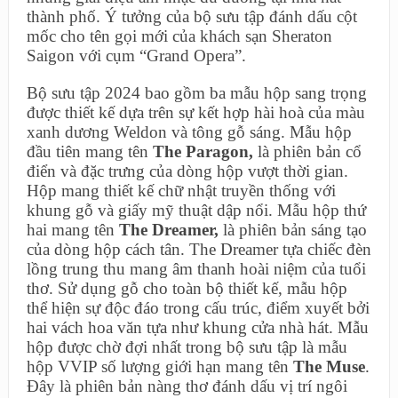
thành phố. Ý tưởng của bộ sưu tập đánh dấu cột
mốc cho tên gọi mới của khách sạn Sheraton
Saigon với cụm “Grand Opera”.
Bộ sưu tập 2024 bao gồm ba mẫu hộp sang trọng
được thiết kế dựa trên sự kết hợp hài hoà của màu
xanh dương Weldon và tông gỗ sáng. Mẫu hộp
đầu tiên mang tên
The Paragon,
là phiên bản cổ
điển và đặc trưng của dòng hộp vượt thời gian.
Hộp mang thiết kế chữ nhật truyền thống với
khung gỗ và giấy mỹ thuật dập nổi. Mẫu hộp thứ
hai mang tên
The Dreamer,
là phiên bản sáng tạo
của dòng hộp cách tân. The Dreamer tựa chiếc đèn
lồng trung thu mang âm thanh hoài niệm của tuổi
thơ. Sử dụng gỗ cho toàn bộ thiết kế, mẫu hộp
thể hiện sự độc đáo trong cấu trúc, điểm xuyết bởi
hai vách hoa văn tựa như khung cửa nhà hát. Mẫu
hộp được chờ đợi nhất trong bộ sưu tập là mẫu
hộp VVIP số lượng giới hạn mang tên
The Muse
.
Đây là phiên bản nàng thơ đánh dấu vị trí ngôi