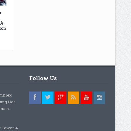
a
 Á
son
Follow Us
omplex
rung Hoa
etnam.
k Tower, 4