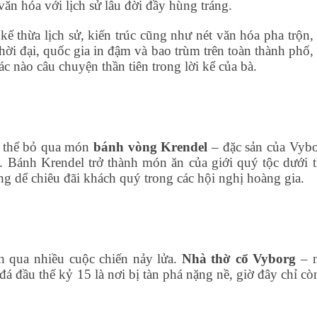
ăn hóa với lịch sử lâu đời đầy hùng tráng.
ế thừa lịch sử, kiến trúc cũng như nét văn hóa pha trộn, 
i đại, quốc gia in đậm và bao trùm trên toàn thành phố, 
ác nào câu chuyện thần tiên trong lời kể của bà.
g thể bỏ qua món
bánh vòng Krendel
– đặc sản của Vybo
. Bánh Krendel trở thành món ăn của giới quý tộc dưới t
g dể chiêu đãi khách quý trong các hội nghị hoàng gia.
h qua nhiều cuộc chiến nảy lửa.
Nhà thờ cổ Vyborg
– 
 đầu thế kỷ 15 là nơi bị tàn phá nặng nề, giờ đây chỉ còn
.