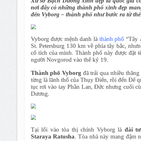
Xứ sở Bạch Dương xinh đẹp là quốc gia có 
nơi đây có những thành phố xinh đẹp mang 
đến Vyborg – thành phố như bước ra từ thế g
Vyborg được mệnh danh là
thành phố
“Tây Â
St. Petersburg 130 km về phía tây bắc, nhưn
cổ tích của mình. Thành phố này được đặt tê
người Novgorod vào thế kỷ 19.
Thành phố Vyborg
đã trải qua nhiều thăng
từng là lãnh thổ của Thụy Điển, rồi đến Đế 
tục rơi vào tay Phần Lan, Đức nhưng cuối cù
Dương.
Tại lối vào tòa thị chính Vyborg là
đài t
Staraya Ratusha
. Tòa nhà này mang đậm nét