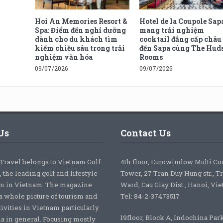
Hoi An Memories Resort &
Hotel de la Coupole Sap
Spa: Điểm đến nghỉ dưỡng
mang trải nghiệm
dành cho du khách tìm
cocktail đẳng cấp châu
kiếm chiều sâu trong trải
đến Sapa cùng The Hud
nghiệm văn hóa
Rooms
09/07/2026
09/07/2026
Us
Contact Us
 Travel belongs to Vietnam Golf
4th floor, Eurowindow Multi C
 the leading golf and lifestyle
Tower, 27 Tran Duy Hung str., T
on in Vietnam. The magazine
Ward, Cau Giay Dist., Hanoi, Vi
a whole picture of tourism and
Tel: 84-2-37473517
tivities in Vietnam particularly
19floor, Block A, Indochina Par
ia in general. Focusing mostly