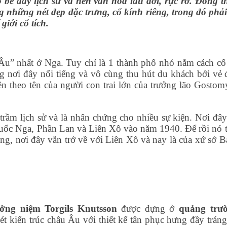
bề dày lịch sử và nền văn hóa lâu đời, rực rỡ. Đồng th
những nét đẹp đặc trưng, cổ kính riêng, trong đó phải
iới cổ tích.
u” nhất ở Nga. Tuy chỉ là 1 thành phố nhỏ nằm cách cố
g nơi đây nổi tiếng và vô cùng thu hút du khách bởi vẻ 
n theo tên của người con trai lớn của trưởng lão Gostomy
 trầm lịch sử và là nhân chứng cho nhiều sự kiện. Nơi đây
quốc Nga, Phần Lan và Liên Xô vào năm 1940. Để rồi nó t
ng, nơi đây vẫn trở về với Liên Xô và nay là của xứ sở B
ưởng niệm Torgils Knutsson
được dựng ở
quảng trư
 kiến trúc châu Âu với thiết kế tân phục hưng đầy tráng 