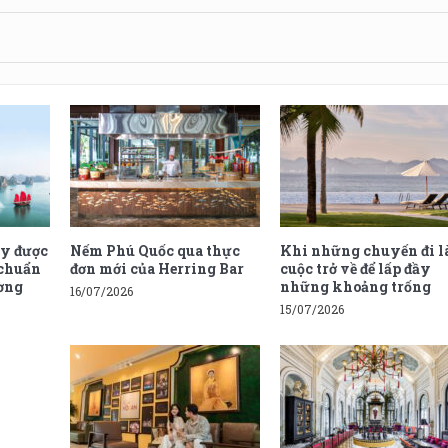
ay được
Nếm Phú Quốc qua thực
Khi những chuyến đi l
 chuẩn
đơn mới của Herring Bar
cuộc trở về để lấp đầy
ương
những khoảng trống
16/07/2026
n
15/07/2026