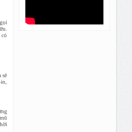
gọi
hữu.
 có
 sẽ
in,
ưng
 mũ
hời