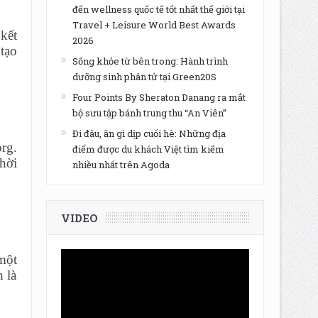
đến wellness quốc tế tốt nhất thế giới tại
Travel + Leisure World Best Awards
kết
2026
tạo
Sống khỏe từ bên trong: Hành trình
dưỡng sinh phân tử tại Green20S
Four Points By Sheraton Danang ra mắt
bộ sưu tập bánh trung thu “An Viên”
Đi đâu, ăn gì dịp cuối hè: Những địa
rg.
điểm được du khách Việt tìm kiếm
hời
nhiều nhất trên Agoda
VIDEO
một
 là