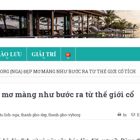
ÀO LƯU
GIẢI TRÍ
RG (NGA) ĐẸP MƠ MÀNG NHƯ BƯỚC RA TỪ THẾ GIỚI CỔ TÍCH
mơ màng như bước ra từ thế giới cổ
du-lich-nga
,
thanh-pho-dep
,
thanh-pho-vyborg
In
E