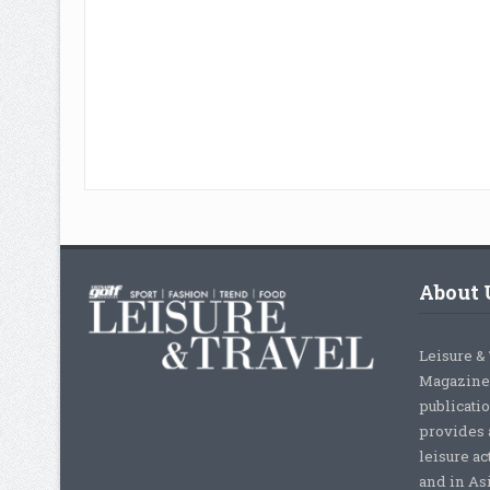
About 
Leisure &
Magazine,
publicati
provides 
leisure ac
and in As