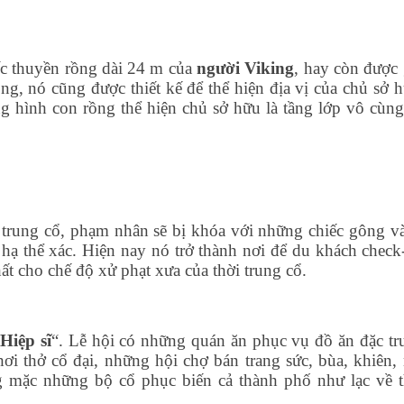
ếc thuyền rồng dài 24 m của
người Viking
, hay còn được 
ong, nó cũng được thiết kế để thể hiện địa vị của chủ sở 
g hình con rồng thể hiện chủ sở hữu là tầng lớp vô cùng
i trung cổ, phạm nhân sẽ bị khóa với những chiếc gông và
hạ thể xác. Hiện nay nó trở thành nơi để du khách check-
ất cho chế độ xử phạt xưa của thời trung cổ.
Hiệp sĩ
“. Lễ hội có những quán ăn phục vụ đồ ăn đặc tr
i thở cổ đại, những hội chợ bán trang sức, bùa, khiên,
ng mặc những bộ cổ phục biến cả thành phố như lạc về t