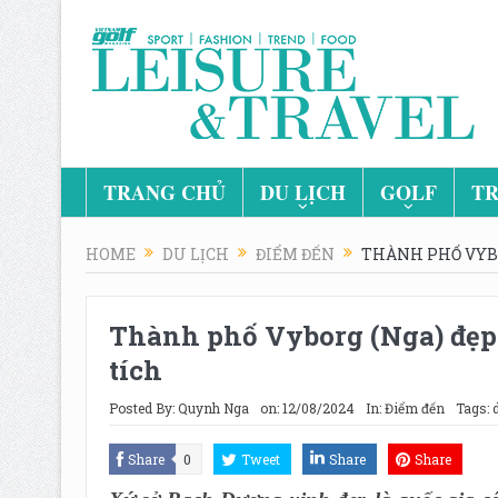
TRANG CHỦ
DU LỊCH
GOLF
TR
HOME
DU LỊCH
ĐIỂM ĐẾN
THÀNH PHỐ VYBO
Thành phố Vyborg (Nga) đẹp 
tích
Posted By:
Quynh Nga
on:
12/08/2024
In:
Điểm đến
Tags:
Share
0
Tweet
Share
Share