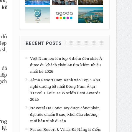
ời,
 kể
 đô
đẹp
RECENT POSTS
sl,
Việt Nam leo lên top 4 điểm đến châu Á
được du khách châu Âu tìm kiếm nhiều
 đã
nhất hè 2026
iếp
Alma Resort Cam Ranh vào Top 5 Khu
ạch
nghỉ dưỡng tốt nhất Đông Nam Á tại
Travel + Leisure World’s Best Awards
2026
Novotel Ha Long Bay được công nhận
đạt tiêu chuẩn 5 sao, khởi đầu chương
ờng
mới bên vịnh di sản
lệ,
Fusion Resort & Villas Đà Nẵng là điểm