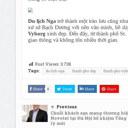
Du lịch Nga
trở thành một trào lưu cũng như
xứ sở Bạch Dương với nền văn minh, bề dày
Vyborg
xinh đẹp. Đến đây, từ thành phố St. 
giao thông và không tốn nhiều thời gian.
Post Views:
3.738
Tags:
du-lich-nga
thanh-pho-dep
thanh-pho-vyb
Share
0
Tweet
Share
Share
Previous
Chuỗi khách sạn mang thương hi
Novotel tại Hà Nội bổ nhiệm Tổng
lý mới