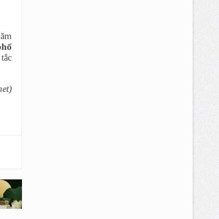
hăm
phố
tắc
net)