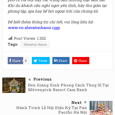
Khi du khách cần nghỉ ngơi yên tĩnh, hãy thư giãn tại
phòng tập, spa hay bể bơi ngoài trời của chúng tôi.
Để biết thêm thông tin chi tiết, vui lòng liên hệ:
www.vn.sheratonhanoi.c
om
Post Views:
1.332
Tags:
Sheraton Hanoi
Share
0
Tweet
Share
Share
Previous
Đón Giáng Sinh Phong Cách Thuỵ Sĩ Tại
Mövenpick Resort Cam Ranh
Next
Hành Trình Lễ Hội Diệu Kỳ Tại Pan
Pacific Hà Nội