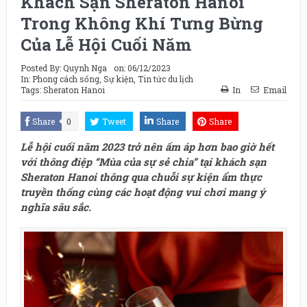
Khách Sạn Sheraton Hanoi
Trong Không Khí Tưng Bừng
Của Lễ Hội Cuối Năm
Posted By:
Quynh Nga
on:
06/12/2023
In:
Phong cách sống
,
Sự kiện
,
Tin tức du lịch
Tags:
Sheraton Hanoi
In
Email
Share
0
Tweet
Share
Share
Lễ hội cuối năm 2023 trở nên ấm áp hơn bao giờ hết
với thông điệp “Mùa của sự sẻ chia” tại khách sạn
Sheraton Hanoi thông qua chuỗi sự kiện ẩm thực
truyền thống cùng các hoạt động vui chơi mang ý
nghĩa sâu sắc.