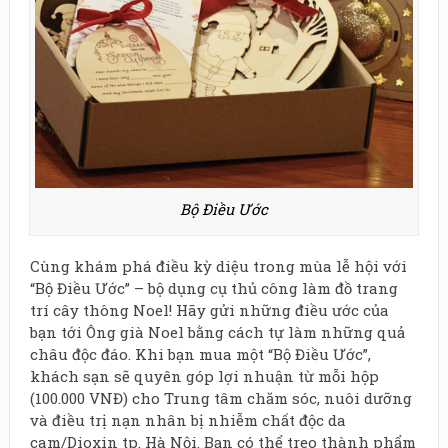
Bộ Điều Ước
Cùng khám phá điều kỳ diệu trong mùa lễ hội với
“Bộ Điều Ước” – bộ dụng cụ thủ công làm đồ trang
trí cây thông Noel! Hãy gửi những điều ước của
bạn tới Ông già Noel bằng cách tự làm những quả
châu độc đáo. Khi bạn mua một “Bộ Điều Ước”,
khách sạn sẽ quyên góp lợi nhuận từ mỗi hộp
(100.000 VNĐ) cho Trung tâm chăm sóc, nuôi dưỡng
và điều trị nạn nhân bị nhiễm chất độc da
cam/Dioxin tp. Hà Nội. Bạn có thể treo thành phẩm