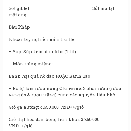
Sốt giblet Sốt mù tạt
mật ong
Đậu Pháp
Khoai tây nghiền nấm truffle
– Súp: Súp kem bí ngô bơ (1 lít)
– Món tráng miệng:
Bánh hạt quả hồ đào HOẶC Bánh Táo
– Bộ tự làm rượu nóng Gluhwine: 2 chai rượu (rượu
vang đỏ & rượu trắng) cùng các nguyên liệu khô
Giỏ gà nướng: 4.650.000 VNĐ++/giỏ
Giỏ thịt heo dăm bông hun khói: 3.850.000
VNĐ++/giỏ