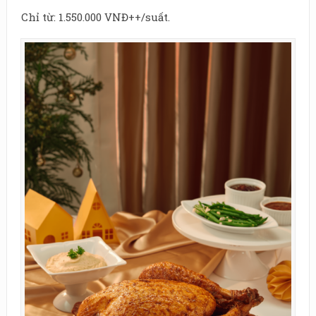
Chỉ từ: 1.550.000 VNĐ++/suất.