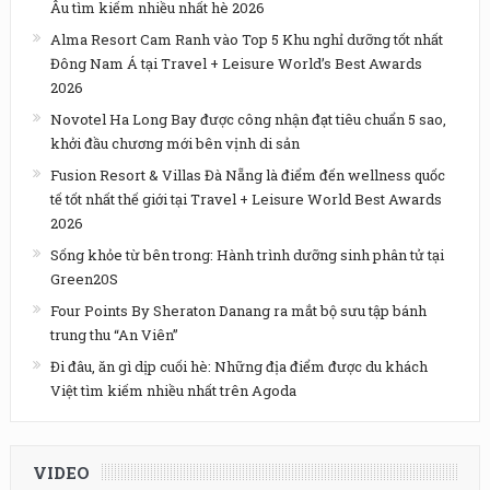
Âu tìm kiếm nhiều nhất hè 2026
Alma Resort Cam Ranh vào Top 5 Khu nghỉ dưỡng tốt nhất
Đông Nam Á tại Travel + Leisure World’s Best Awards
2026
Novotel Ha Long Bay được công nhận đạt tiêu chuẩn 5 sao,
khởi đầu chương mới bên vịnh di sản
Fusion Resort & Villas Đà Nẵng là điểm đến wellness quốc
tế tốt nhất thế giới tại Travel + Leisure World Best Awards
2026
Sống khỏe từ bên trong: Hành trình dưỡng sinh phân tử tại
Green20S
Four Points By Sheraton Danang ra mắt bộ sưu tập bánh
trung thu “An Viên”
Đi đâu, ăn gì dịp cuối hè: Những địa điểm được du khách
Việt tìm kiếm nhiều nhất trên Agoda
VIDEO