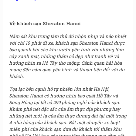
Về khách sạn Sheraton Hanoi
Nằm sát khu trung tâm thủ đô nhộn nhịp và náo nhiệt
với chỉ 10 phút đi xe, khách sạn Sheraton Hanoi được
bao quanh bởi các khu vườn yên tĩnh với những lùm
cây xanh mát, những thảm cỏ đẹp như tranh vẽ và
hướng nhìn ra Hồ Tây thơ mộng. Cảnh quan hài hòa
mang đến cảm giác yên bình và thuận tiện đối với du
khách.
Tọa lạc bên cạnh hồ tự nhiên lớn nhất Hà Nội,
Sheraton Hanoi có hướng nhìn bao quát Hồ Tây và
Sông Hồng tại tất cả 299 phòng nghỉ của khách sạn.
Khám phá nét đặc sắc của ẩm thực địa phương hay
những nét mới lạ của ẩm thực đương đại tại một trong
4 nhà hàng của khách sạn. Bắt một chuyến xe buýt
miễn phí của khách sạn đưa du khách tới thăm khu
phố cổ Hà Nội hay các trung tâm thương mại sầm uất.