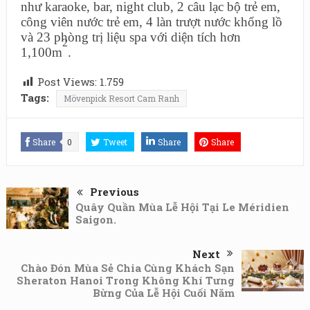
như karaoke, bar, night club, 2 câu lạc bộ trẻ em,
công viên nước trẻ em, 4 làn trượt nước khổng lồ
và 23 phòng trị liệu spa với diện tích hơn
2
1,100m
.
Post Views:
1.759
Tags:
Mövenpick Resort Cam Ranh
Share
0
Tweet
Share
Share
Previous
Quây Quần Mùa Lễ Hội Tại Le Méridien
Saigon.
Next
Chào Đón Mùa Sẻ Chia Cùng Khách Sạn
Sheraton Hanoi Trong Không Khí Tưng
Bừng Của Lễ Hội Cuối Năm