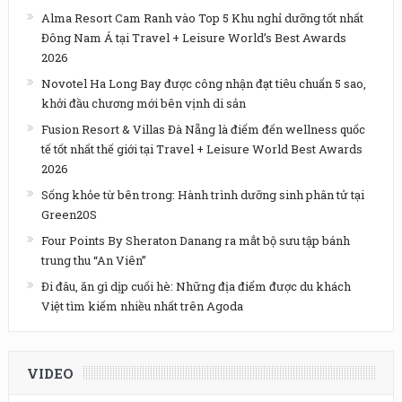
Alma Resort Cam Ranh vào Top 5 Khu nghỉ dưỡng tốt nhất
Đông Nam Á tại Travel + Leisure World’s Best Awards
2026
Novotel Ha Long Bay được công nhận đạt tiêu chuẩn 5 sao,
khởi đầu chương mới bên vịnh di sản
Fusion Resort & Villas Đà Nẵng là điểm đến wellness quốc
tế tốt nhất thế giới tại Travel + Leisure World Best Awards
2026
Sống khỏe từ bên trong: Hành trình dưỡng sinh phân tử tại
Green20S
Four Points By Sheraton Danang ra mắt bộ sưu tập bánh
trung thu “An Viên”
Đi đâu, ăn gì dịp cuối hè: Những địa điểm được du khách
Việt tìm kiếm nhiều nhất trên Agoda
VIDEO