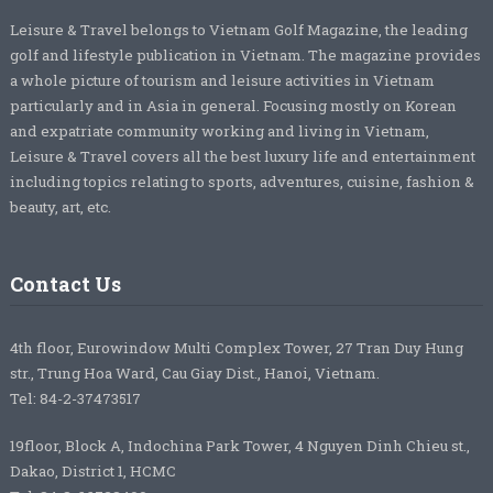
Leisure & Travel belongs to Vietnam Golf Magazine, the leading
golf and lifestyle publication in Vietnam. The magazine provides
a whole picture of tourism and leisure activities in Vietnam
particularly and in Asia in general. Focusing mostly on Korean
and expatriate community working and living in Vietnam,
Leisure & Travel covers all the best luxury life and entertainment
including topics relating to sports, adventures, cuisine, fashion &
beauty, art, etc.
Contact Us
4th floor, Eurowindow Multi Complex Tower, 27 Tran Duy Hung
str., Trung Hoa Ward, Cau Giay Dist., Hanoi, Vietnam.
Tel: 84-2-37473517
19floor, Block A, Indochina Park Tower, 4 Nguyen Dinh Chieu st.,
Dakao, District 1, HCMC