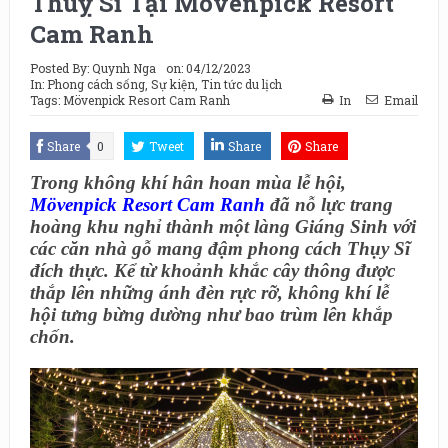
Thuỵ Sĩ Tại Mövenpick Resort
Cam Ranh
Posted By:
Quynh Nga
on:
04/12/2023
In:
Phong cách sống
,
Sự kiện
,
Tin tức du lịch
Tags:
Mövenpick Resort Cam Ranh
In
Email
Share
0
Tweet
Share
Share
Trong không khí hân hoan mùa lễ hội,
Mövenpick Resort Cam Ranh
đã nỗ lực trang
hoàng khu nghỉ thành một làng Giáng Sinh với
các căn nhà gỗ mang đậm phong cách Thụy Sĩ
đích thực. Kể từ khoảnh khắc cây thông được
thắp lên những ánh đèn rực rỡ, không khí lễ
hội tưng bừng dường như bao trùm lên khắp
chốn.