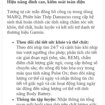
Hiệu năng đỉnh cao, kiểm soát toàn diện
Tương tự các mẫu đồng hồ công cụ trong dòng
MARQ, Phiên bản Thép Damascus cung cấp hệ
sinh thái hoàn chỉnh các tính năng chăm sóc sức
khỏe, thể chất, huấn luyện và kết nối trứ danh từ
thương hiệu Garmin.
Theo dõi chi tiết sức khỏe và thể chất:
Theo dõi nhịp tim 24/7 và cảnh báo khi nhịp
tim vượt ngưỡng cho phép; phân tích chi tiết
các giai đoạn ngủ (nhẹ, sâu, REM), chấm
điểm chất lượng giấc ngủ, cung cấp thông số
chuyên sâu; đo nồng độ bão hòa oxy trong
máu qua tính năng Pulse Ox; theo dõi năng
lượng cơ thể cả ngày và nhận thông tin chi
tiết về giấc ngủ và các hoạt động hàng ngày
tác động đến năng lượng cơ thể với tính
năng Body Battery.
Thông tin tập luyện:
Nhận thông tin tổng
quan mỗi buổi sáng dựa trên chất lượng giấc