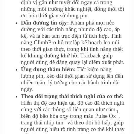
định vị gần như tuyệt đối ngay cả trong
những môi trường khắc nghiệt, đồng thời tối
ưu hóa thời gian sử dụng pin.
Dẫn đường tin cậy:
Khám phá mọi nẻo
đường với các tính năng như đo độ cao, áp
kế, và la bàn tam trục điện tử tích hợp. Tính
năng ClimbPro hỗ trợ lập kế hoạch leo núi
theo thời gian thực, trong khi tính năng thiết
kế khung đường khứ hồi Tracback giúp
người dùng dễ dàng quay lại điểm xuất phát.
Ứng dụng thám hiểm:
Tiết kiệm năng
lượng pin, kéo dài thời gian sử dụng lên đến
nhiều tuần, lý tưởng cho các hành trình dài
ngày.
Theo dõi trạng thái thích nghi của cơ thể:
Hiển thị độ cao hiện tại, độ cao đã thích nghi
cùng với các thông số liên quan như cảm
1
biến độ bão hòa oxy trong máu Pulse Ox
,
2
trạng thái nhịp tim
và theo dõi hô hấp, giúp
người dùng hiểu rõ tình trạng cơ thể khi thay