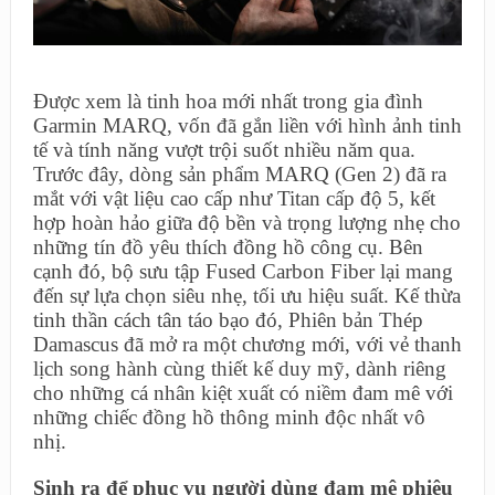
Được xem là tinh hoa mới nhất trong gia đình
Garmin MARQ, vốn đã gắn liền với hình ảnh tinh
tế và tính năng vượt trội suốt nhiều năm qua.
Trước đây, dòng sản phẩm MARQ (Gen 2) đã ra
mắt với vật liệu cao cấp như Titan cấp độ 5, kết
hợp hoàn hảo giữa độ bền và trọng lượng nhẹ cho
những tín đồ yêu thích đồng hồ công cụ. Bên
cạnh đó, bộ sưu tập Fused Carbon Fiber lại mang
đến sự lựa chọn siêu nhẹ, tối ưu hiệu suất. Kế thừa
tinh thần cách tân táo bạo đó, Phiên bản Thép
Damascus đã mở ra một chương mới, với vẻ thanh
lịch song hành cùng thiết kế duy mỹ, dành riêng
cho những cá nhân kiệt xuất có niềm đam mê với
những chiếc đồng hồ thông minh độc nhất vô
nhị.
Sinh ra để phục vụ người dùng đam mê phiêu