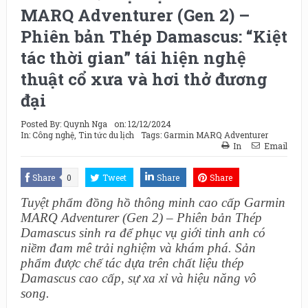
MARQ Adventurer (Gen 2) –
Phiên bản Thép Damascus: “Kiệt
tác thời gian” tái hiện nghệ
thuật cổ xưa và hơi thở đương
đại
Posted By:
Quynh Nga
on:
12/12/2024
In:
Công nghệ
,
Tin tức du lịch
Tags:
Garmin MARQ Adventurer
In
Email
Share
0
Tweet
Share
Share
Tuyệt phẩm đồng hồ thông minh cao cấp Garmin
MARQ Adventurer (Gen 2) – Phiên bản Thép
Damascus sinh ra để phục vụ giới tinh anh có
niềm đam mê trải nghiệm và khám phá. Sản
phẩm được chế tác dựa trên chất liệu thép
Damascus cao cấp, sự xa xỉ và hiệu năng vô
song
.