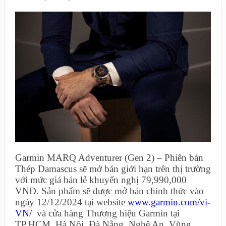
Garmin MARQ Adventurer (Gen 2) – Phiên bản
Thép Damascus sẽ mở bán giới hạn trên thị trường
với mức giá bán lẻ khuyến nghị 79,990,000
VNĐ. Sản phẩm sẽ được mở bán chính thức vào
ngày 12/12/2024 tại website
www.garmin.com/vi-
VN/
và cửa hàng Thương hiệu Garmin tại
TP.HCM, Hà Nội, Đà Nẵng, Nghệ An, Vũng