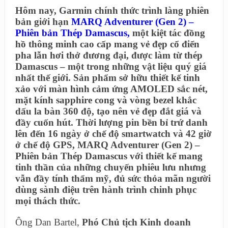
Hôm nay, Garmin chính thức trình làng phiên
bản giới hạn
MARQ Adventurer (Gen 2) –
Phiên bản Thép Damascus
,
một kiệt tác đồng
hồ thông minh cao cấp mang vẻ đẹp cổ điển
pha lẫn hơi thở đương đại, được làm từ thép
Damascus – một trong những vật liệu quý giá
nhất thế giới. Sản phẩm sở hữu thiết kế tinh
xảo với màn hình cảm ứng AMOLED sắc nét,
mặt kính sapphire cong và vòng bezel khắc
dấu la bàn 360 độ, tạo nên vẻ đẹp đắt giá và
đầy cuốn hút. Thời lượng pin bền bỉ trứ danh
lên đến 16 ngày ở chế độ smartwatch và 42 giờ
ở chế độ GPS, MARQ Adventurer (Gen 2) –
Phiên bản Thép Damascus với thiết kế mang
tinh thần của những chuyến phiêu lưu nhưng
vẫn đầy tính thẩm mỹ, đủ sức thỏa mãn người
dùng sành điệu trên hành trình chinh phục
mọi thách thức.
Ông Dan Bartel,
Phó Chủ tịch Kinh doanh