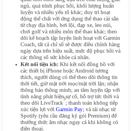
ngủ, quá trình phục hồi, khối lượng huấn
luyện và nhiều yếu tố khác; duy trì hoạt
động thể chất với ứng dụng thể thao cài sẵn
từ chạy địa hình, bơi lội, đạp xe, leo núi,
chơi golf và nhiều môn thể thao khác; theo
dõi kế hoạch tập luyện linh hoạt với Garmin
Coach, tất cả chỉ số sẽ được điều chỉnh hàng
ngày dựa trên hiệu suất, mức độ phục hồi và
các thông số sức khỏe cá nhân.
Kết nối tiện ích:
Khi kết nối đồng hồ với
các thiết bị iPhone hoặc Android tương
thích, người dùng có thể theo dõi thông tin
thời tiết, giờ mặt trời mọc/mặt trời lặn; nhận
thông báo thông minh; an tâm luyện tập với
tính năng phát hiện sự cố, hỗ trợ tức thời và
3
theo dõi LiveTrack
; thanh toán không tiếp
xúc tiện lợi với
Garmin Pay
; và tải nhạc từ
Spotify (yêu cầu đăng ký gói Premium) để
thưởng thức âm nhạc ngay cả khi không có
điện thoại.