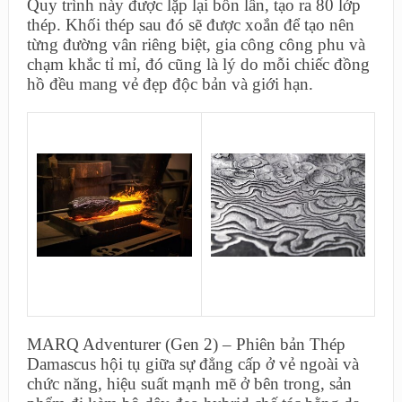
Quy trình này được lặp lại bốn lần, tạo ra 80 lớp
thép. Khối thép sau đó sẽ được xoắn để tạo nên
từng đường vân riêng biệt, gia công công phu và
chạm khắc tỉ mỉ, đó cũng là lý do mỗi chiếc đồng
hồ đều mang vẻ đẹp độc bản và giới hạn.
MARQ Adventurer (Gen 2) – Phiên bản Thép
Damascus hội tụ giữa sự đẳng cấp ở vẻ ngoài và
chức năng, hiệu suất mạnh mẽ ở bên trong, sản