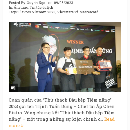
Posted By:
Quynh Nga
on:
09/05/2023
In:
Ẩm thực
,
Tin tức du lịch
Tags:
Flavors Vietnam 2023
,
Vietcetera và Mastercard
Quán quân của “Thử thách Đầu bếp Tiềm năng”
2023 gọi tên Trịnh Tuấn Dũng – Chef tại Ắp Chen
Bistro. Vòng chung kết “Thử thách Đầu bếp Tiềm
năng” – một trong những sự kiện chính c...
Read
more