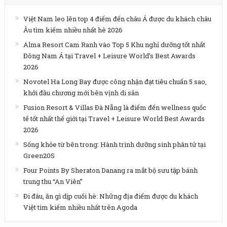
Việt Nam leo lên top 4 điểm đến châu Á được du khách châu
Âu tìm kiếm nhiều nhất hè 2026
Alma Resort Cam Ranh vào Top 5 Khu nghỉ dưỡng tốt nhất
Đông Nam Á tại Travel + Leisure World’s Best Awards
2026
Novotel Ha Long Bay được công nhận đạt tiêu chuẩn 5 sao,
khởi đầu chương mới bên vịnh di sản
Fusion Resort & Villas Đà Nẵng là điểm đến wellness quốc
tế tốt nhất thế giới tại Travel + Leisure World Best Awards
2026
Sống khỏe từ bên trong: Hành trình dưỡng sinh phân tử tại
Green20S
Four Points By Sheraton Danang ra mắt bộ sưu tập bánh
trung thu “An Viên”
Đi đâu, ăn gì dịp cuối hè: Những địa điểm được du khách
Việt tìm kiếm nhiều nhất trên Agoda