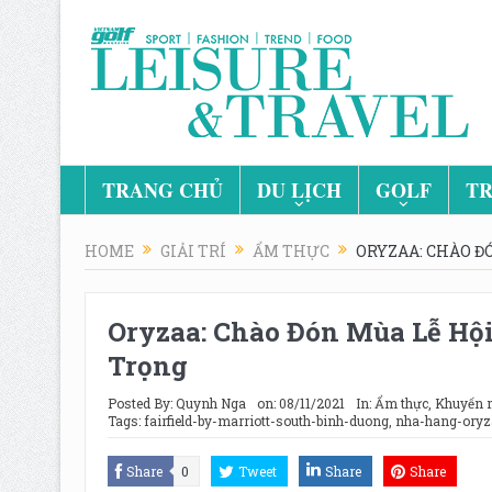
TRANG CHỦ
DU LỊCH
GOLF
TR
HOME
GIẢI TRÍ
ẨM THỰC
ORYZAA: CHÀO ĐÓ
Oryzaa: Chào Đón Mùa Lễ Hội 
Trọng
Posted By:
Quynh Nga
on:
08/11/2021
In:
Ẩm thực
,
Khuyến 
Tags:
fairfield-by-marriott-south-binh-duong
,
nha-hang-oryz
Share
0
Tweet
Share
Share