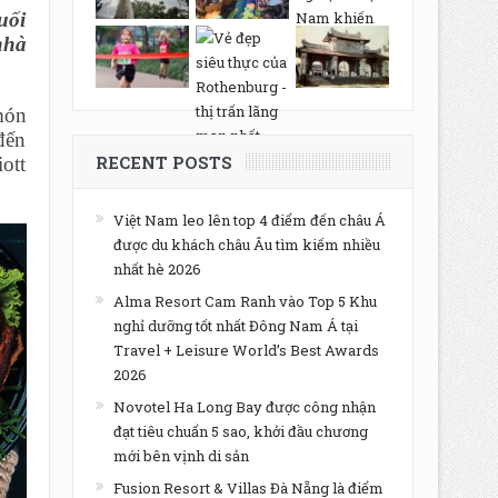
uối
nhà
món
đến
RECENT POSTS
ott
Việt Nam leo lên top 4 điểm đến châu Á
được du khách châu Âu tìm kiếm nhiều
nhất hè 2026
Alma Resort Cam Ranh vào Top 5 Khu
nghỉ dưỡng tốt nhất Đông Nam Á tại
Travel + Leisure World’s Best Awards
2026
Novotel Ha Long Bay được công nhận
đạt tiêu chuẩn 5 sao, khởi đầu chương
mới bên vịnh di sản
Fusion Resort & Villas Đà Nẵng là điểm