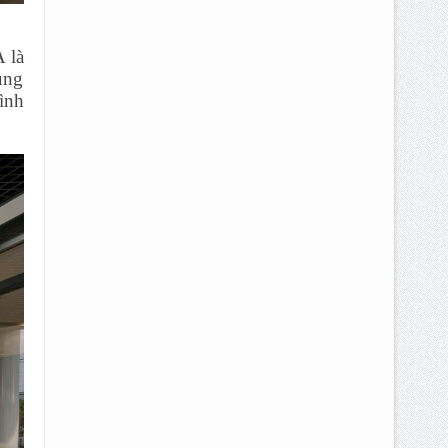
 là
ung
ình