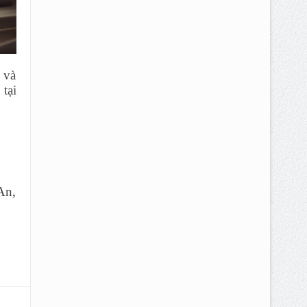
 và
tại
An,