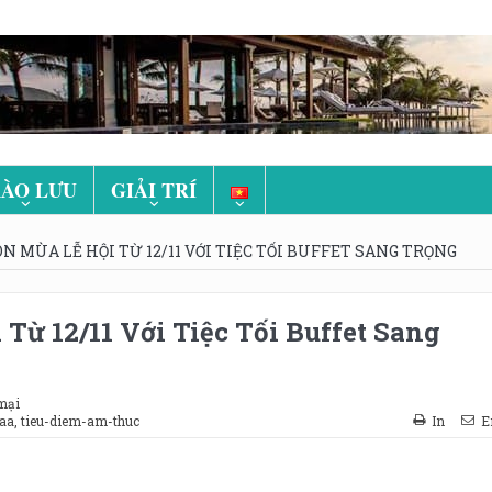
ÀO LƯU
GIẢI TRÍ
N MÙA LỄ HỘI TỪ 12/11 VỚI TIỆC TỐI BUFFET SANG TRỌNG
Từ 12/11 Với Tiệc Tối Buffet Sang
mại
aa
,
tieu-diem-am-thuc
In
E