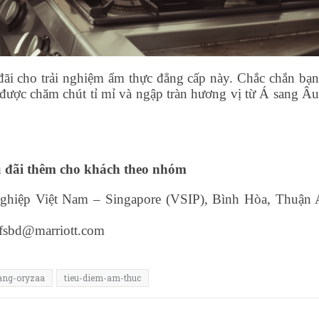
ãi cho trải nghiệm ẩm thực đẳng cấp này. Chắc chắn bạn
ược chăm chút tỉ mỉ và ngập tràn hương vị từ Á sang Âu 
Ưu đãi thêm cho khách theo nhóm
ghiệp Việt Nam – Singapore (VSIP), Bình Hòa, Thuận 
.ffsbd@marriott.com
ang-oryzaa
tieu-diem-am-thuc