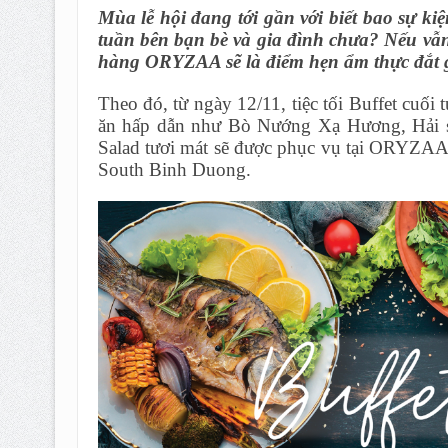
Mùa lễ hội đang tới gần với biết bao sự k
tuần bên bạn bè và gia đình chưa? Nếu vẫn
hàng ORYZAA sẽ là điểm hẹn ẩm thực đắt g
Theo đó, từ ngày 12/11, tiệc tối Buffet cuối
ăn hấp dẫn như Bò Nướng Xạ Hương, Hải
Salad tươi mát sẽ được phục vụ tại ORYZAA –
South Binh Duong.