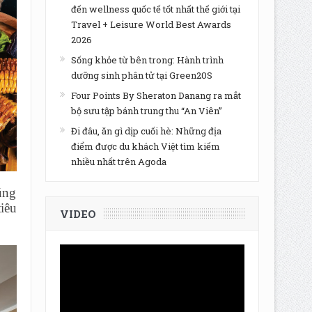
đến wellness quốc tế tốt nhất thế giới tại
Travel + Leisure World Best Awards
2026
Sống khỏe từ bên trong: Hành trình
dưỡng sinh phân tử tại Green20S
Four Points By Sheraton Danang ra mắt
bộ sưu tập bánh trung thu “An Viên”
Đi đâu, ăn gì dịp cuối hè: Những địa
điểm được du khách Việt tìm kiếm
nhiều nhất trên Agoda
úng
iêu
VIDEO