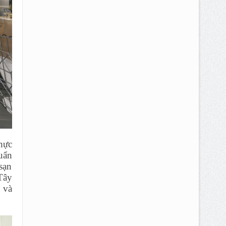
hực
uẩn
sạn
Tây
 và