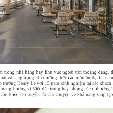
n trong nhà hàng hay khu vực ngoài trời thoáng đãng, t
ái và sang trọng khi thưởng thức các món ăn đạt tiêu ch
bếp trưởng Henry Le với 15 năm kinh nghiệm tại các khách 
 mang hương vị Việt đặc trưng hay phong cách phương 
còn khéo léo truyền tải câu chuyện về khả năng sáng tạo