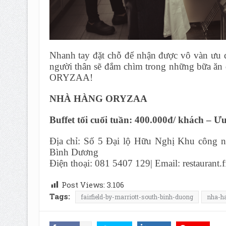
Nhanh tay đặt chỗ để nhận được vô vàn ưu đ
người thân sẽ đắm chìm trong những bữa ăn đ
ORYZAA!
NHÀ HÀNG ORYZAA
Buffet tối cuối tuần: 400.000đ/ khách – 
Địa chỉ: Số 5 Đại lộ Hữu Nghị Khu công n
Bình Dương
Điện thoại: 081 5407 129| Email: restaurant
Post Views:
3.106
Tags:
fairfield-by-marriott-south-binh-duong
nha-h