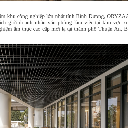
g tâm khu công nghiệp lớn nhất tỉnh Bình Dương, ORYZAA
ách giới doanh nhân văn phòng làm việc tại khu vực x
ghiệm ẩm thực cao cấp mới lạ tại thành phố Thuận An, B