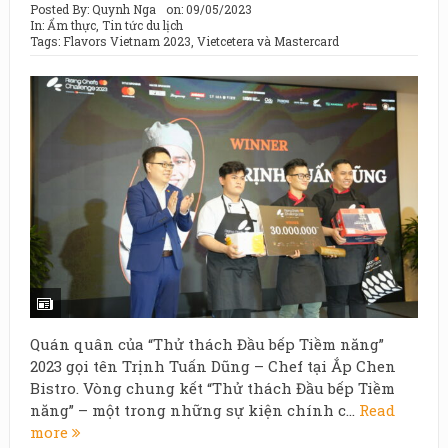
Posted By:
Quynh Nga
on:
09/05/2023
In:
Ẩm thực
,
Tin tức du lịch
Tags:
Flavors Vietnam 2023
,
Vietcetera và Mastercard
Quán quân của “Thử thách Đầu bếp Tiềm năng”
2023 gọi tên Trịnh Tuấn Dũng – Chef tại Ắp Chen
Bistro. Vòng chung kết “Thử thách Đầu bếp Tiềm
năng” – một trong những sự kiện chính c...
Read
more