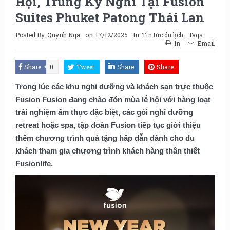
Hội, Trúng Kỳ Nghỉ Tại Fusion
Suites Phuket Patong Thái Lan
Posted By:
Quynh Nga
on:
17/12/2025
In:
Tin tức du lịch
Tags:
In
Email
Share
0
Tweet
Share
Share
Trong lúc các khu nghỉ dưỡng và khách sạn trực thuộc
Fusion Fusion đang chào đón mùa lễ hội với hàng loạt
trải nghiệm ẩm thực đặc biệt, các gói nghỉ dưỡng
retreat hoặc spa, tập đoàn Fusion tiếp tục giới thiệu
thêm chương trình quà tặng hấp dẫn dành cho du
khách tham gia chương trình khách hàng thân thiết
Fusionlife.