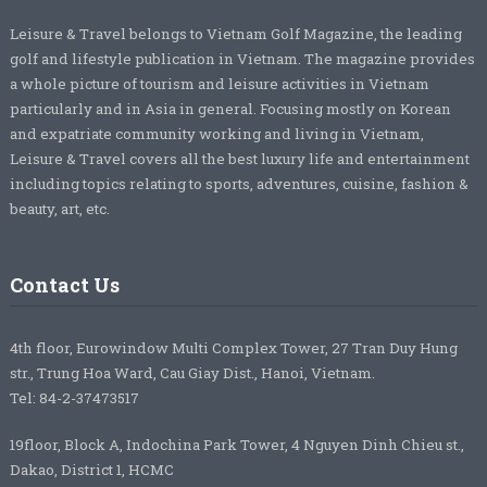
Leisure & Travel belongs to Vietnam Golf Magazine, the leading
golf and lifestyle publication in Vietnam. The magazine provides
a whole picture of tourism and leisure activities in Vietnam
particularly and in Asia in general. Focusing mostly on Korean
and expatriate community working and living in Vietnam,
Leisure & Travel covers all the best luxury life and entertainment
including topics relating to sports, adventures, cuisine, fashion &
beauty, art, etc.
Contact Us
4th floor, Eurowindow Multi Complex Tower, 27 Tran Duy Hung
str., Trung Hoa Ward, Cau Giay Dist., Hanoi, Vietnam.
Tel: 84-2-37473517
19floor, Block A, Indochina Park Tower, 4 Nguyen Dinh Chieu st.,
Dakao, District 1, HCMC