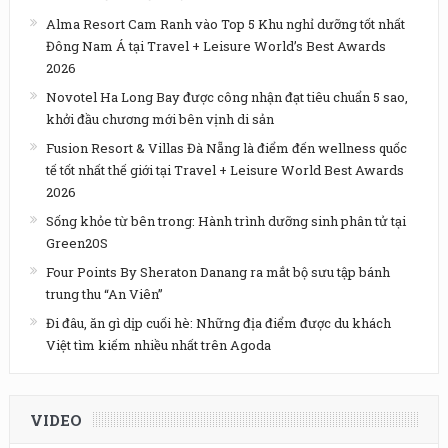
Alma Resort Cam Ranh vào Top 5 Khu nghỉ dưỡng tốt nhất
Đông Nam Á tại Travel + Leisure World’s Best Awards
2026
Novotel Ha Long Bay được công nhận đạt tiêu chuẩn 5 sao,
khởi đầu chương mới bên vịnh di sản
Fusion Resort & Villas Đà Nẵng là điểm đến wellness quốc
tế tốt nhất thế giới tại Travel + Leisure World Best Awards
2026
Sống khỏe từ bên trong: Hành trình dưỡng sinh phân tử tại
Green20S
Four Points By Sheraton Danang ra mắt bộ sưu tập bánh
trung thu “An Viên”
Đi đâu, ăn gì dịp cuối hè: Những địa điểm được du khách
Việt tìm kiếm nhiều nhất trên Agoda
VIDEO