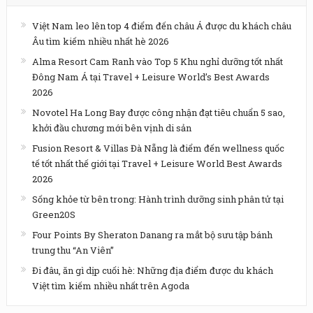
Việt Nam leo lên top 4 điểm đến châu Á được du khách châu
Âu tìm kiếm nhiều nhất hè 2026
Alma Resort Cam Ranh vào Top 5 Khu nghỉ dưỡng tốt nhất
Đông Nam Á tại Travel + Leisure World’s Best Awards
2026
Novotel Ha Long Bay được công nhận đạt tiêu chuẩn 5 sao,
khởi đầu chương mới bên vịnh di sản
Fusion Resort & Villas Đà Nẵng là điểm đến wellness quốc
tế tốt nhất thế giới tại Travel + Leisure World Best Awards
2026
Sống khỏe từ bên trong: Hành trình dưỡng sinh phân tử tại
Green20S
Four Points By Sheraton Danang ra mắt bộ sưu tập bánh
trung thu “An Viên”
Đi đâu, ăn gì dịp cuối hè: Những địa điểm được du khách
Việt tìm kiếm nhiều nhất trên Agoda