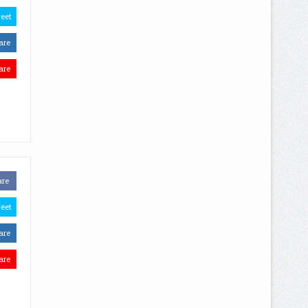
eet
are
are
are
eet
are
are