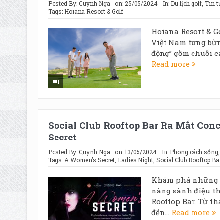
Posted By:
Quynh Nga
on:
25/05/2024
In:
Du lịch golf
,
Tin t
Tags:
Hoiana Resort & Golf
Hoiana Resort & G
Việt Nam tưng bừn
động” gồm chuỗi cá
Read more
Social Club Rooftop Bar Ra Mắt Con
Secret
Posted By:
Quynh Nga
on:
13/05/2024
In:
Phong cách sống
Tags:
A Women’s Secret
,
Ladies Night
,
Social Club Rooftop Ba
Khám phá những bí
nàng sành điệu th
Rooftop Bar. Từ th
đến...
Read more