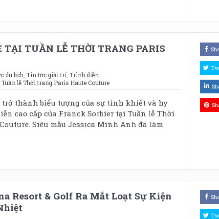
 TẠI TUẦN LỄ THỜI TRANG PARIS
Sh
Tw
c du lịch
,
Tin tức giải trí
,
Trình diễn
,
Tuần lễ Thời trang Paris Haute Couture
Sh
trở thành biểu tượng của sự tinh khiết và hy
Sh
ễn cao cấp của Franck Sorbier tại Tuần lễ Thời
 Couture. Siêu mẫu Jessica Minh Anh đã làm
a Resort & Golf Ra Mắt Loạt Sự Kiện
Sh
Nhiệt
Tw