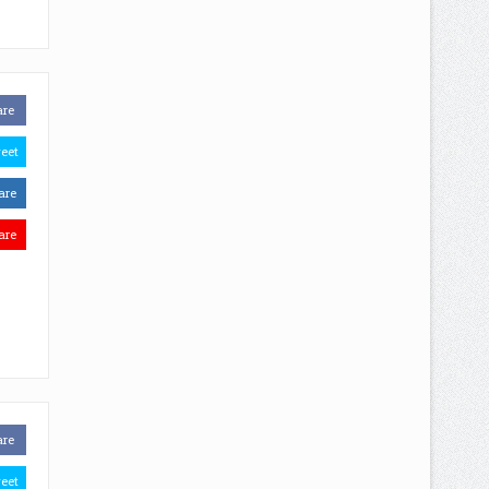
are
eet
are
are
are
eet