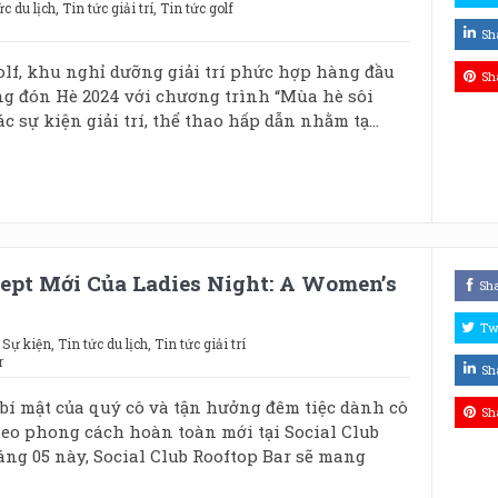
ức du lịch
,
Tin tức giải trí
,
Tin tức golf
Sh
olf, khu nghỉ dưỡng giải trí phức hợp hàng đầu
Sh
g đón Hè 2024 với chương trình “Mùa hè sôi
c sự kiện giải trí, thể thao hấp dẫn nhằm tạ...
cept Mới Của Ladies Night: A Women’s
Sh
Tw
,
Sự kiện
,
Tin tức du lịch
,
Tin tức giải trí
r
Sh
 mật của quý cô và tận hưởng đêm tiệc dành cô
Sh
eo phong cách hoàn toàn mới tại Social Club
áng 05 này, Social Club Rooftop Bar sẽ mang