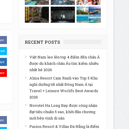
are
RECENT POSTS
eet
Việt Nam leo lên top 4 điểm đến châu Á
are
được du khách châu Âu tìm kiếm nhiều
nhất hè 2026
are
Alma Resort Cam Ranh vào Top 5 Khu
nghỉ dưỡng tốt nhất Đông Nam Á tại
Travel + Leisure World’s Best Awards
2026
Novotel Ha Long Bay được công nhận
đạt tiêu chuẩn 5 sao, khởi đầu chương
mới bên vịnh di sản
are
Fusion Resort & Villas Đà Nẵng là điểm