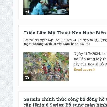
Triển Lãm Mỹ Thuật Non Nước Biên
Posted By:
Quynh Nga
on:
10/09/2024
In:
Nghệ thuật
,
Sự ki
Tags:
Bảo tàng Mỹ thuật Việt Nam
,
họa sĩ Đỗ Đức
Ngày 11/9/2024, t
tại Bảo tàng Mỹ th
bảy của họa sĩ Đỗ Đ
Read more
Garmin chính thức công bố đồng hồ 
cấp fēnix 8 Series: Bổ sung màn hìn