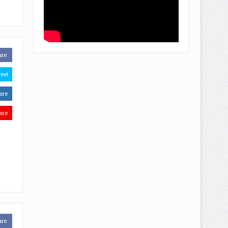
are
eet
are
are
are