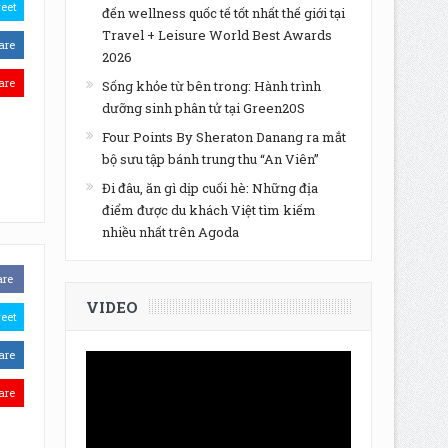
eet
đến wellness quốc tế tốt nhất thế giới tại
Travel + Leisure World Best Awards
are
2026
are
Sống khỏe từ bên trong: Hành trình
dưỡng sinh phân tử tại Green20S
Four Points By Sheraton Danang ra mắt
bộ sưu tập bánh trung thu “An Viên”
Đi đâu, ăn gì dịp cuối hè: Những địa
điểm được du khách Việt tìm kiếm
nhiều nhất trên Agoda
are
VIDEO
eet
are
are