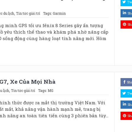
Tw
c du lịch
,
Tin tức giải trí
Tags:
Garmin
Sh
Sh
g minh GPS tối ưu fēnix 8 Series gây ấn tượng
ồ yêu thích thể thao và khám phá nhờ nâng cấp
sống động cùng hàng loạt tính năng mới. Hôm
G7, Xe Của Mọi Nhà
Sh
u lịch
,
Tin tức giải trí
Tags:
MG
Tw
ính thức được ra mắt thị trường Việt Nam. Với
Sh
bắt mắt, khả năng vận hành mạnh mẽ, trang bị
nh năng an toàn tiên tiến cùng 3 phiên bản tùy...
Sh