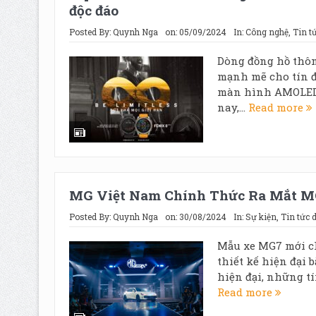
độc đáo
Posted By:
Quynh Nga
on:
05/09/2024
In:
Công nghệ
,
Tin tứ
Dòng đồng hồ thôn
mạnh mẽ cho tín đ
màn hình AMOLED 
nay,...
Read more
MG Việt Nam Chính Thức Ra Mắt M
Posted By:
Quynh Nga
on:
30/08/2024
In:
Sự kiện
,
Tin tức d
Mẫu xe MG7 mới ch
thiết kế hiện đại 
hiện đại, những tí
Read more