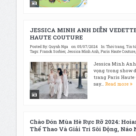
JESSICA MINH ANH DIỄN VEDETTE
HAUTE COUTURE
Posted By:
Quynh Nga
on:
05/07/2024
In:
Thời trang
,
Tin tứ
Tags:
Franck Sorbier
,
Jessica Minh Anh
,
Paris Haute Couture
Jessica Minh Anh 
vọng trong show di
trang Paris Haute
say...
Read more
Chào Đón Mùa Hè Rực Rỡ 2024: Hoian
Thể Thao Và Giải Trí Sôi Động, Náo 