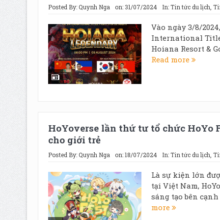
Posted By:
Quynh Nga
on:
31/07/2024
In:
Tin tức du lịch
,
Ti
Vào ngày 3/8/2024
International Tit
Hoiana Resort & Gol
Read more
HoYoverse lần thứ tư tổ chức HoYo F
cho giới trẻ
Posted By:
Quynh Nga
on:
18/07/2024
In:
Tin tức du lịch
,
Ti
Là sự kiện lớn đượ
tại Việt Nam, HoY
sáng tạo bên cạnh 
more