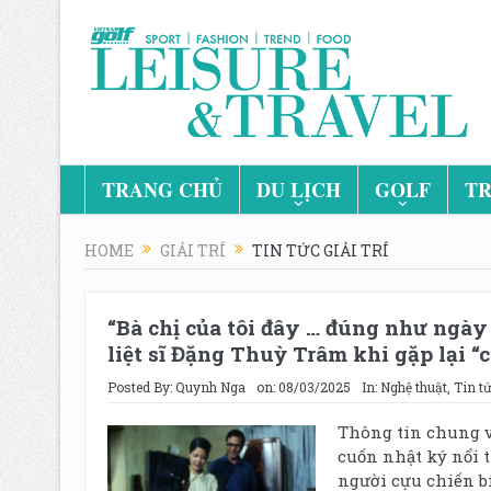
TRANG CHỦ
DU LỊCH
GOLF
TR
HOME
GIẢI TRÍ
TIN TỨC GIẢI TRÍ
“Bà chị của tôi đây … đúng như ngày
liệt sĩ Đặng Thuỳ Trâm khi gặp lại “c
Posted By:
Quynh Nga
on:
08/03/2025
In:
Nghệ thuật
,
Tin tứ
Thông tin chung v
cuốn nhật ký nổi t
người cựu chiến bi