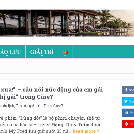
ÀO LƯU
GIẢI TRÍ
 xưa!” – câu nói xúc động của em gái
Sh
hị gái” trong Cine7
Tw
c du lịch
,
Tin tức giải trí
Tags:
Cine7
Sh
ề phim: “Đừng đốt” là bộ phim chuyển thể từ
iếng của bác sĩ – liệt sĩ Đặng Thùy Trâm được
Sh
nh Mỹ Fred lưu giữ suốt 35 nă...
Read more