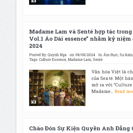
Madame Lam và Senté hợp tác trong s
Vol.1 Áo Dài essence” nhằm kỷ niệm 
2024
Posted By:
Quynh Nga
on:
08/08/2024
In:
Ẩm thực
,
Sự kiện
Tags:
Culture Essence
,
Madame Lam
,
Senté
Văn hóa Việt là ch
của Senté. Một h
mở ra với “Culture
Madame...
Read m
Chào Đón Sự Kiện Quyền Anh Đẳng 