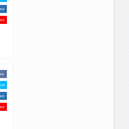
are
are
are
eet
are
are