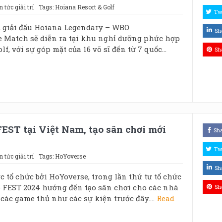
n tức giải trí
Tags:
Hoiana Resort & Golf
Tw
, giải đấu Hoiana Legendary – WBO
Sh
le Match sẽ diễn ra tại khu nghỉ dưỡng phức hợp
f, với sự góp mặt của 16 võ sĩ đến từ 7 quốc...
Sh
EST tại Việt Nam, tạo sân chơi mới
Sh
Tw
n tức giải trí
Tags:
HoYoverse
Sh
c tổ chức bởi HoYoverse, trong lần thứ tư tổ chức
o FEST 2024 hướng đến tạo sân chơi cho các nhà
Sh
các game thủ như các sự kiện trước đây....
Read