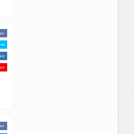
are
eet
are
are
are