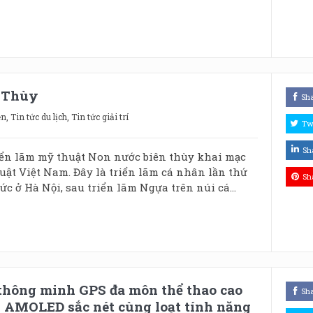
 Thùy
Sh
ện
,
Tin tức du lịch
,
Tin tức giải trí
Tw
Sh
riển lãm mỹ thuật Non nước biên thùy khai mạc
uật Việt Nam. Đây là triển lãm cá nhân lần thứ
Sh
ức ở Hà Nội, sau triển lãm Ngựa trên núi cá...
thông minh GPS đa môn thể thao cao
Sh
h AMOLED sắc nét cùng loạt tính năng