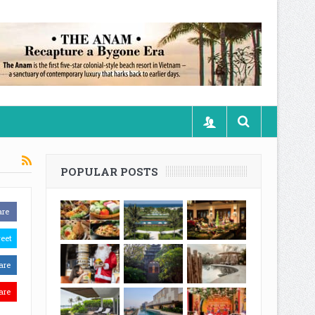
POPULAR POSTS
are
eet
are
are