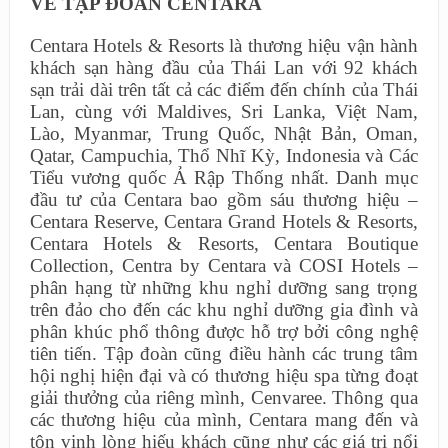
VỀ TẬP ĐOÀN CENTARA
Centara Hotels & Resorts là thương hiệu vận hành
khách sạn hàng đầu của Thái Lan với 92 khách
sạn trải dài trên tất cả các điểm đến chính của Thái
Lan, cùng với Maldives, Sri Lanka, Việt Nam,
Lào, Myanmar, Trung Quốc, Nhật Bản, Oman,
Qatar, Campuchia, Thổ Nhĩ Kỳ, Indonesia và Các
Tiểu vương quốc Ả Rập Thống nhất. Danh mục
đầu tư của Centara bao gồm sáu thương hiệu –
Centara Reserve, Centara Grand Hotels & Resorts,
Centara Hotels & Resorts, Centara Boutique
Collection, Centra by Centara và COSI Hotels –
phân hạng từ những khu nghỉ dưỡng sang trọng
trên đảo cho đến các khu nghỉ dưỡng gia đình và
phân khúc phổ thông được hỗ trợ bởi công nghệ
tiên tiến. Tập đoàn cũng điều hành các trung tâm
hội nghị hiện đại và có thương hiệu spa từng đoạt
giải thưởng của riêng mình, Cenvaree. Thông qua
các thương hiệu của mình, Centara mang đến và
tôn vinh lòng hiếu khách cũng như các giá trị nổi