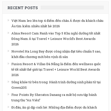
RECENT POSTS
Việt Nam leo lên top 4 điểm đến châu Á được du khách châu
Âu tìm kiếm nhiều nhất hè 2026
Alma Resort Cam Ranh vào Top 5 Khu nghỉ dưỡng tốt nhất
Đông Nam Á tại Travel + Leisure World’s Best Awards
2026
Novotel Ha Long Bay được công nhận đạt tiêu chuẩn 5 sao,
khởi đầu chương mới bên vịnh di sản
Fusion Resort & Villas Đà Nẵng là điểm đến wellness quốc
tế tốt nhất thế giới tại Travel + Leisure World Best Awards
2026
Sống khỏe từ bên trong: Hành trình dưỡng sinh phân tử tại
Green20S
Four Points By Sheraton Danang ra mắt bộ sưu tập bánh
trung thu “An Viên”
Đi đâu, ăn gì dịp cuối hè: Những địa điểm được du khách