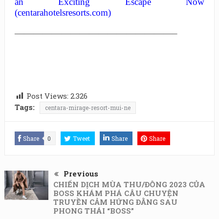
an Exciting Escape Now
(centarahotelsresorts.com)
—————————————————–
Post Views:
2.326
Tags:
centara-mirage-resort-mui-ne
Share
0
Tweet
Share
Share
Previous
CHIẾN DỊCH MÙA THU/ĐÔNG 2023 CỦA
BOSS KHÁM PHÁ CÂU CHUYỆN
TRUYỀN CẢM HỨNG ĐẰNG SAU
PHONG THÁI “BOSS”