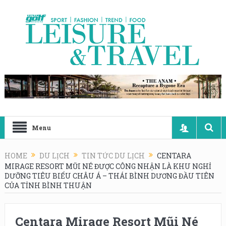
Menu
HOME
DU LỊCH
TIN TỨC DU LỊCH
CENTARA
MIRAGE RESORT MŨI NÉ ĐƯỢC CÔNG NHẬN LÀ KHU NGHỈ
DƯỠNG TIÊU BIỂU CHÂU Á – THÁI BÌNH DƯƠNG ĐẦU TIÊN
CỦA TỈNH BÌNH THUẬN
Centara Mirage Resort Mũi Né