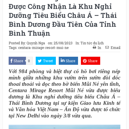
Được Công Nhận Là Khu Nghỉ
Dưỡng Tiêu Biểu Châu Á – Thái
Bình Dương Đầu Tiên Của Tỉnh
Bình Thuận
Posted By:
Quynh Nga
on:
25/08/2023
In:
Tin tức du lịch
Tags:
centara-mirage-resort-mui-ne
In
Email
Share
0
Tweet
Share
Share
Với 984 phòng và biệt thự có hồ bơi riêng nép
mình giữa những khu vườn trên sườn đồi dốc
thoai thoải và dọc theo bờ biển Mũi Né yên tĩnh,
Centara Mirage Resort Mũi Né vừa được biểu
dương là Khu nghỉ dưỡng tiêu biểu Châu Á –
Thái Bình Dương tại sự kiện Giao lưu Kinh tế
và Văn hóa Việt Nam – Ấn Độ vừa được tổ chức
tại New Delhi vào ngày 3/8 vừa qua.