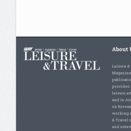
About 
Leisure &
Magazine,
publicati
provides 
leisure ac
and in As
on Korean
working a
& Travel c
and enter