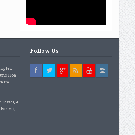
Follow Us
omplex
rung Hoa
etnam.
k Tower, 4
strict 1,