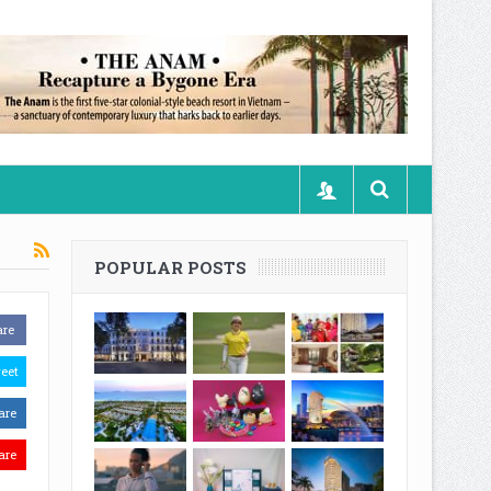
POPULAR POSTS
are
eet
are
are