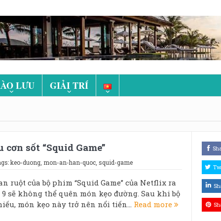
ÀO LƯU
GIẢI TRÍ
 cơn sốt “Squid Game”
Sh
ags:
keo-duong
,
mon-an-han-quoc
,
squid-game
Tw
n ruột của bộ phim “Squid Game” của Netflix ra
Sh
 9 sẽ không thể quên món kẹo đường. Sau khi bộ
ếu, món kẹo này trở nên nổi tiến...
Read more
Sh