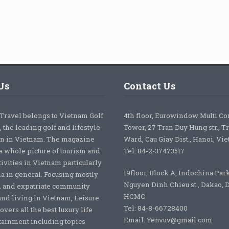
Us
Contact Us
 Travel belongs to Vietnam Golf
4th floor, Eurowindow Multi C
 the leading golf and lifestyle
Tower, 27 Tran Duy Hung str., T
on in Vietnam. The magazine
Ward, Cau Giay Dist., Hanoi, Vi
a whole picture of tourism and
Tel: 84-2-37473517
tivities in Vietnam particularly
19floor, Block A, Indochina Par
ia in general. Focusing mostly
Nguyen Dinh Chieu st., Dakao, Di
 and expatriate community
HCMC
nd living in Vietnam, Leisure
Tel: 84-8-66728400
overs all the best luxury life
Email: Yenvuv@gmail.com
tainment including topics