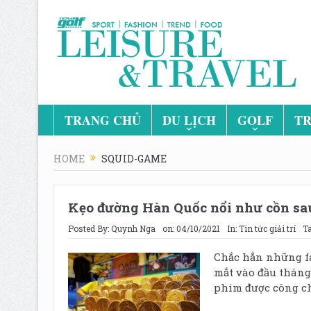
TRANG CHỦ
DU LỊCH
GOLF
TR
HOME
SQUID-GAME
Kẹo đường Hàn Quốc nổi như cồn sau
Posted By:
Quynh Nga
on:
04/10/2021
In:
Tin tức giải trí
T
Chắc hẳn những fa
mắt vào đầu tháng
phim được công chi