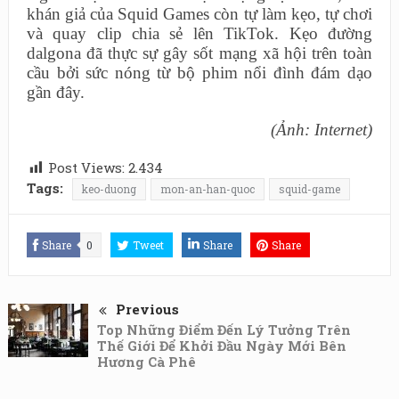
khán giả của Squid Games còn tự làm kẹo, tự chơi
và quay clip chia sẻ lên TikTok. Kẹo đường
dalgona đã thực sự gây sốt mạng xã hội trên toàn
cầu bởi sức nóng từ bộ phim nổi đình đám dạo
gần đây.
(Ảnh: Internet)
Post Views:
2.434
Tags:
keo-duong
mon-an-han-quoc
squid-game
Share
0
Tweet
Share
Share
Previous
Top Những Điểm Đến Lý Tưởng Trên
Thế Giới Để Khởi Đầu Ngày Mới Bên
Hương Cà Phê