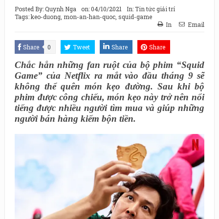
Posted By:
Quynh Nga
on:
04/10/2021
In:
Tin tức giải trí
Tags:
keo-duong
,
mon-an-han-quoc
,
squid-game
In
Email
Share
0
Tweet
Share
Share
Chắc hẳn những fan ruột của bộ phim “Squid
Game” của Netflix ra mắt vào đầu tháng 9 sẽ
không thể quên món kẹo đường. Sau khi bộ
phim được công chiếu, món kẹo này trở nên nổi
tiếng được nhiều người tìm mua và giúp những
người bán hàng kiếm bộn tiền.