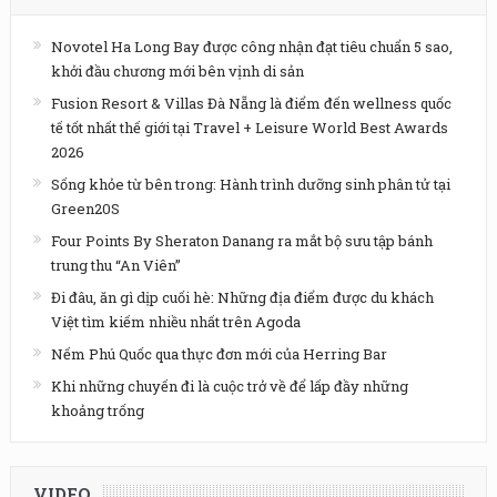
Novotel Ha Long Bay được công nhận đạt tiêu chuẩn 5 sao,
khởi đầu chương mới bên vịnh di sản
Fusion Resort & Villas Đà Nẵng là điểm đến wellness quốc
tế tốt nhất thế giới tại Travel + Leisure World Best Awards
2026
Sống khỏe từ bên trong: Hành trình dưỡng sinh phân tử tại
Green20S
Four Points By Sheraton Danang ra mắt bộ sưu tập bánh
trung thu “An Viên”
Đi đâu, ăn gì dịp cuối hè: Những địa điểm được du khách
Việt tìm kiếm nhiều nhất trên Agoda
Nếm Phú Quốc qua thực đơn mới của Herring Bar
Khi những chuyến đi là cuộc trở về để lấp đầy những
khoảng trống
VIDEO