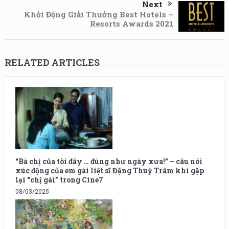
Next
Khởi Động Giải Thưởng Best Hotels –
Resorts Awards 2021
RELATED ARTICLES
“Bà chị của tôi đây … đúng như ngày xưa!” – câu nói
xúc động của em gái liệt sĩ Đặng Thuỳ Trâm khi gặp
lại “chị gái” trong Cine7
08/03/2025