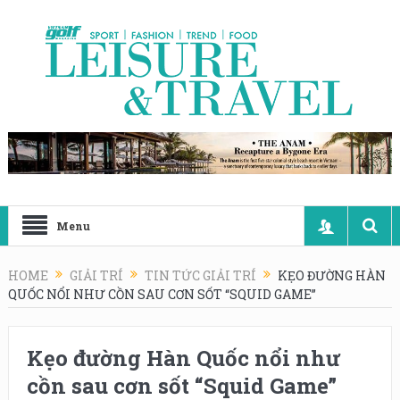
Menu
HOME
GIẢI TRÍ
TIN TỨC GIẢI TRÍ
KẸO ĐƯỜNG HÀN
QUỐC NỔI NHƯ CỒN SAU CƠN SỐT “SQUID GAME”
Kẹo đường Hàn Quốc nổi như
cồn sau cơn sốt “Squid Game”