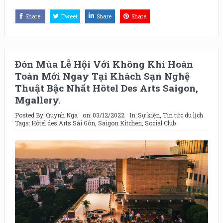
Share
Tweet
Share
Share
Đón Mùa Lễ Hội Với Không Khí Hoàn
Toàn Mới Ngay Tại Khách Sạn Nghệ
Thuật Bậc Nhất Hôtel Des Arts Saigon,
Mgallery.
Posted By:
Quynh Nga
on:
03/12/2022
In:
Sự kiện
,
Tin tức du lịch
Tags:
Hôtel des Arts Sài Gòn
,
Saigon Kitchen
,
Social Club