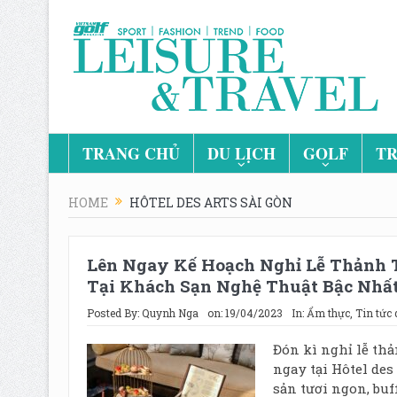
TRANG CHỦ
DU LỊCH
GOLF
TR
HOME
HÔTEL DES ARTS SÀI GÒN
Lên Ngay Kế Hoạch Nghỉ Lễ Thảnh 
Tại Khách Sạn Nghệ Thuật Bậc Nhất 
Posted By:
Quynh Nga
on:
19/04/2023
In:
Ẩm thực
,
Tin tức 
Đón kì nghỉ lễ th
ngay tại Hôtel des 
sản tươi ngon, buff