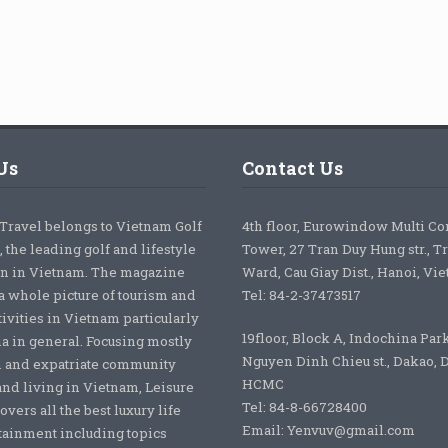
Us
Contact Us
 Travel belongs to Vietnam Golf
4th floor, Eurowindow Multi C
 the leading golf and lifestyle
Tower, 27 Tran Duy Hung str., T
on in Vietnam. The magazine
Ward, Cau Giay Dist., Hanoi, Vi
a whole picture of tourism and
Tel: 84-2-37473517
tivities in Vietnam particularly
19floor, Block A, Indochina Par
ia in general. Focusing mostly
Nguyen Dinh Chieu st., Dakao, Di
 and expatriate community
HCMC
nd living in Vietnam, Leisure
Tel: 84-8-66728400
overs all the best luxury life
Email: Yenvuv@gmail.com
tainment including topics