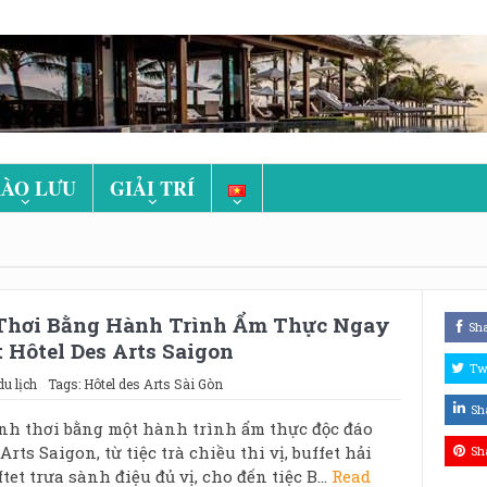
ÀO LƯU
GIẢI TRÍ
Thơi Bằng Hành Trình Ẩm Thực Ngay
Sh
Hôtel Des Arts Saigon
Tw
du lịch
Tags:
Hôtel des Arts Sài Gòn
Sh
ảnh thơi bằng một hành trình ẩm thực độc đáo
Arts Saigon, từ tiệc trà chiều thi vị, buffet hải
Sh
tet trưa sành điệu đủ vị, cho đến tiệc B...
Read