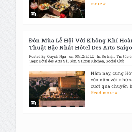
more
Đón Mùa Lễ Hội Với Không Khí Hoà
Thuật Bậc Nhất Hôtel Des Arts Saigo
Posted By:
Quynh Nga
on:
03/12/2022
In:
Sự kiện
,
Tin tức d
Tags:
Hôtel des Arts Sài Gòn
,
Saigon Kitchen
,
Social Club
Năm nay, cùng Hôt
của năm với những
cười qua chuyến hà
Read more