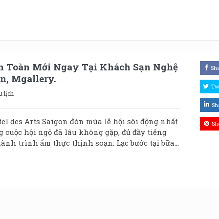
n Toàn Mới Ngay Tại Khách Sạn Nghệ
Sh
n, Mgallery.
Tw
u lịch
Sh
el des Arts Saigon đón mùa lễ hội sôi động nhất
Sh
 cuộc hội ngộ đã lâu không gặp, đủ đầy tiếng
nh trình ẩm thực thịnh soạn. Lạc bước tại bữa...