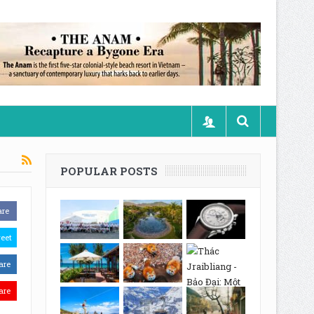
POPULAR POSTS
are
eet
are
are