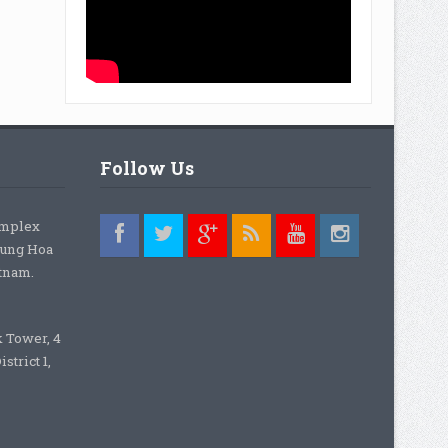
Follow Us
omplex
rung Hoa
etnam.
k Tower, 4
strict 1,