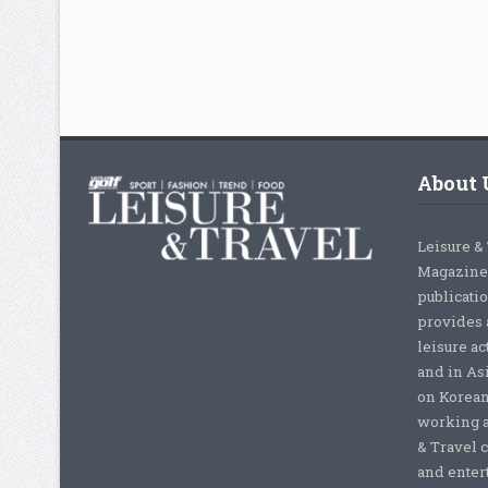
About 
Leisure &
Magazine,
publicati
provides 
leisure ac
and in As
on Korean
working a
& Travel c
and enter