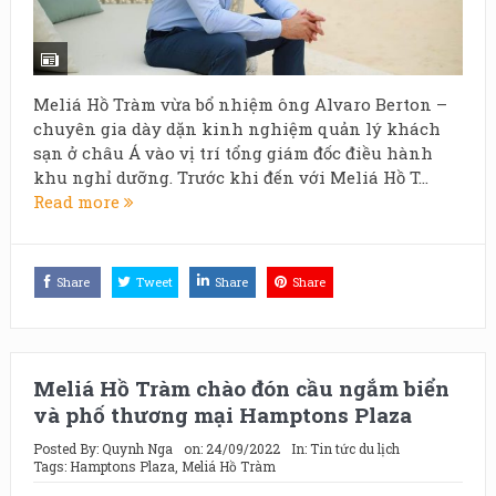
Meliá Hồ Tràm vừa bổ nhiệm ông Alvaro Berton –
chuyên gia dày dặn kinh nghiệm quản lý khách
sạn ở châu Á vào vị trí tổng giám đốc điều hành
khu nghỉ dưỡng. Trước khi đến với Meliá Hồ T...
Read more
Share
Tweet
Share
Share
Meliá Hồ Tràm chào đón cầu ngắm biển
và phố thương mại Hamptons Plaza
Posted By:
Quynh Nga
on:
24/09/2022
In:
Tin tức du lịch
Tags:
Hamptons Plaza
,
Meliá Hồ Tràm