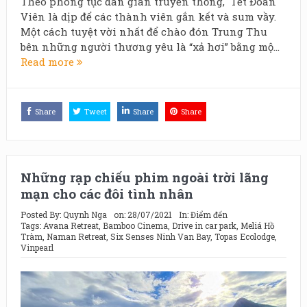
Theo phong tục dân gian truyền thống, Tết Đoàn
Viên là dịp để các thành viên gắn kết và sum vầy.
Một cách tuyệt vời nhất để chào đón Trung Thu
bên những người thương yêu là “xả hơi” bằng mộ...
Read more
Share
Tweet
Share
Share
Những rạp chiếu phim ngoài trời lãng
mạn cho các đôi tình nhân
Posted By:
Quynh Nga
on:
28/07/2021
In:
Điểm đến
Tags:
Avana Retreat
,
Bamboo Cinema
,
Drive in car park
,
Meliá Hồ
Tràm
,
Naman Retreat
,
Six Senses Ninh Van Bay
,
Topas Ecolodge
,
Vinpearl