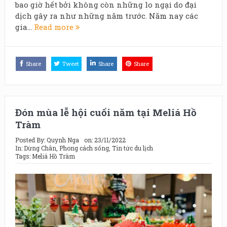
bao giờ hết bởi không còn những lo ngại do đại
dịch gây ra như những năm trước. Năm nay các
gia...
Read more
Share
Tweet
Share
Share
Đón mùa lễ hội cuối năm tại Meliá Hồ
Tràm
Posted By:
Quynh Nga
on:
23/11/2022
In:
Dừng Chân
,
Phong cách sống
,
Tin tức du lịch
Tags:
Meliá Hồ Tràm