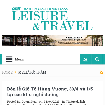
Menu
HOME
MELIÁ HỒ TRÀM
Đón lễ Giỗ Tổ Hùng Vương, 30/4 và 1/5
tại các khu nghỉ dưỡng
Posted By:
Quynh Nga
on:
24/04/2023
In:
Tin tức du lịch