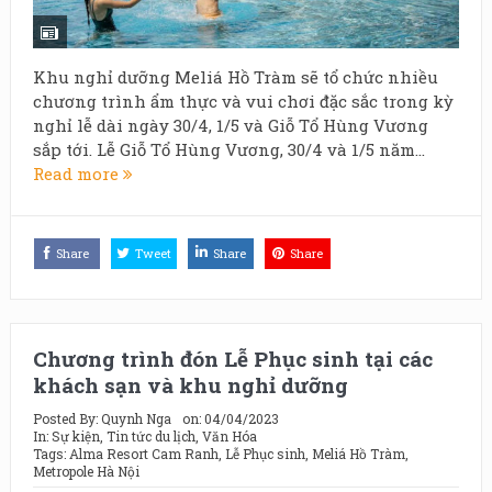
Khu nghỉ dưỡng Meliá Hồ Tràm sẽ tổ chức nhiều
chương trình ẩm thực và vui chơi đặc sắc trong kỳ
nghỉ lễ dài ngày 30/4, 1/5 và Giỗ Tổ Hùng Vương
sắp tới. Lễ Giỗ Tổ Hùng Vương, 30/4 và 1/5 năm...
Read more
Share
Tweet
Share
Share
Chương trình đón Lễ Phục sinh tại các
khách sạn và khu nghỉ dưỡng
Posted By:
Quynh Nga
on:
04/04/2023
In:
Sự kiện
,
Tin tức du lịch
,
Văn Hóa
Tags:
Alma Resort Cam Ranh
,
Lễ Phục sinh
,
Meliá Hồ Tràm
,
Metropole Hà Nội