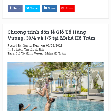
Share
Tweet
Share
Share
Chương trình đón lễ Giỗ Tổ Hùng
Vương, 30/4 và 1/5 tại Meliá Hồ Tràm
Posted By:
Quynh Nga
on:
06/04/2023
In:
Sự kiện
,
Tin tức du lịch
Tags:
Giỗ Tổ Hùng Vương
,
Meliá Hồ Tràm