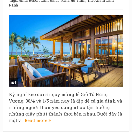
Tags:
Alma Resort Cam Ranh
,
Meliá Hồ Tràm
,
The Anam Cam
Ranh
Kỳ nghỉ kéo dài 5 ngày mừng lễ Giỗ Tổ Hùng
Vương, 30/4 và 1/5 năm nay là dịp để cả gia đình và
những người thân yêu cùng nhau tận hưởng
những giây phút thảnh thơi bên nhau. Dưới đây là
một v...
Read more