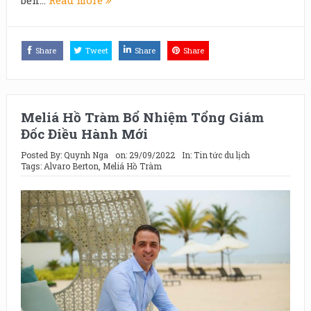
bền...
Read more
Share
Tweet
Share
Share
Meliá Hồ Tràm Bổ Nhiệm Tổng Giám
Đốc Điều Hành Mới
Posted By:
Quynh Nga
on:
29/09/2022
In:
Tin tức du lịch
Tags:
Alvaro Berton
,
Meliá Hồ Tràm