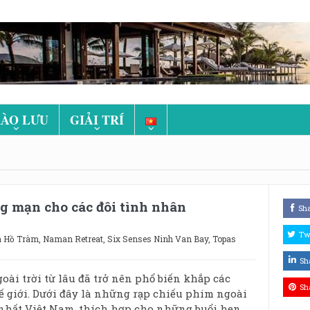
ÀO LƯU
GIẢI TRÍ
g mạn cho các đôi tình nhân
Sh
Tw
á Hồ Tràm
,
Naman Retreat
,
Six Senses Ninh Van Bay
,
Topas
Sh
ài trời từ lâu đã trở nên phổ biến khắp các
Sh
ế giới. Dưới đây là những rạp chiếu phim ngoài
 nhất Việt Nam, thích hợp cho những buổi hẹn