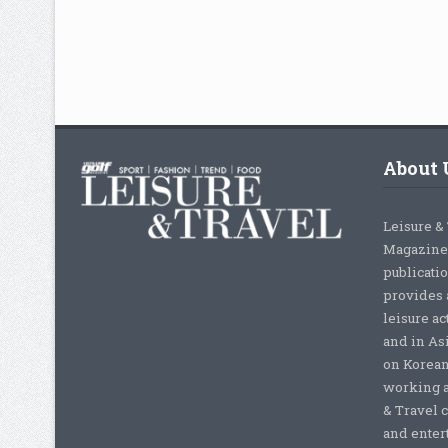
About 
Leisure &
Magazine,
publicati
provides 
leisure ac
and in As
on Korean
working a
& Travel c
and enter