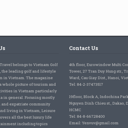
Us
Contact Us
 Travel belongs to Vietnam Golf
4th floor, Eurowindow Multi C
 the leading golf and lifestyle
Tower, 27 Tran Duy Hung str., T
on in Vietnam. The magazine
Ward, Cau Giay Dist., Hanoi, Vi
a whole picture of tourism and
Tel: 84-2-37473517
tivities in Vietnam particularly
19floor, Block A, Indochina Par
ia in general. Focusing mostly
Nguyen Dinh Chieu st., Dakao, Di
 and expatriate community
HCMC
nd living in Vietnam, Leisure
Tel: 84-8-66728400
overs all the best luxury life
Email: Yenvuv@gmail.com
tainment including topics