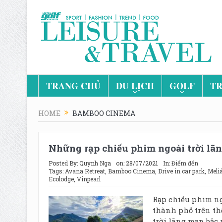
TRANG CHỦ
DU LỊCH
GOLF
TR
HOME
BAMBOO CINEMA
Những rạp chiếu phim ngoài trời lãn
Posted By:
Quynh Nga
on:
28/07/2021
In:
Điểm đến
Tags:
Avana Retreat
,
Bamboo Cinema
,
Drive in car park
,
Meli
Ecolodge
,
Vinpearl
Rạp chiếu phim ngo
thành phố trên th
trời lãng mạn bậc