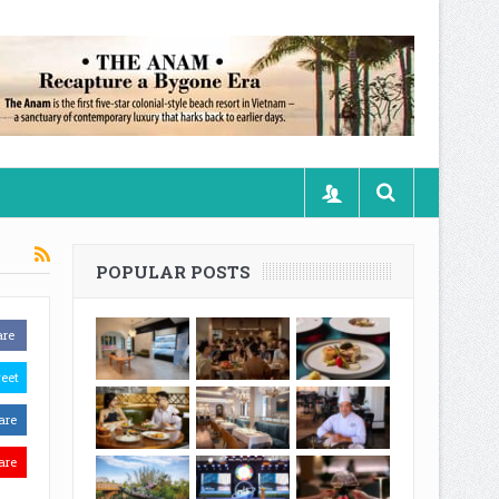
POPULAR POSTS
are
eet
are
are