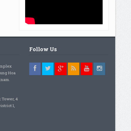
Follow Us
omplex
rung Hoa
etnam.
k Tower, 4
strict 1,