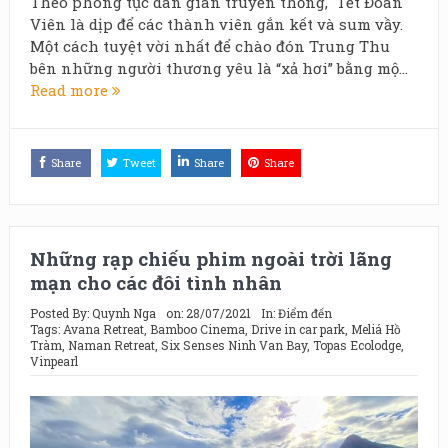
Theo phong tục dân gian truyền thống, Tết Đoàn
Viên là dịp để các thành viên gắn kết và sum vầy.
Một cách tuyệt vời nhất để chào đón Trung Thu
bên những người thương yêu là “xả hơi” bằng mộ...
Read more
Share
Tweet
Share
Share
Những rạp chiếu phim ngoài trời lãng
mạn cho các đôi tình nhân
Posted By:
Quynh Nga
on:
28/07/2021
In:
Điểm đến
Tags:
Avana Retreat
,
Bamboo Cinema
,
Drive in car park
,
Meliá Hồ
Tràm
,
Naman Retreat
,
Six Senses Ninh Van Bay
,
Topas Ecolodge
,
Vinpearl