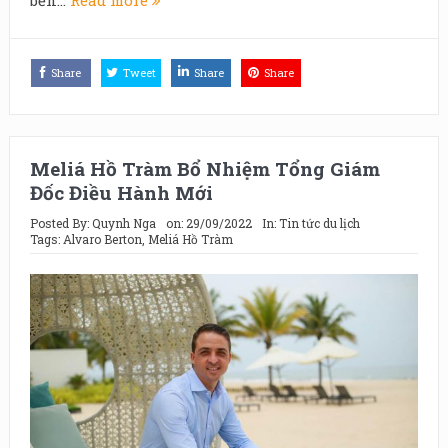
bền...
Read more
Share
Tweet
Share
Share
Meliá Hồ Tràm Bổ Nhiệm Tổng Giám
Đốc Điều Hành Mới
Posted By:
Quynh Nga
on:
29/09/2022
In:
Tin tức du lịch
Tags:
Alvaro Berton
,
Meliá Hồ Tràm