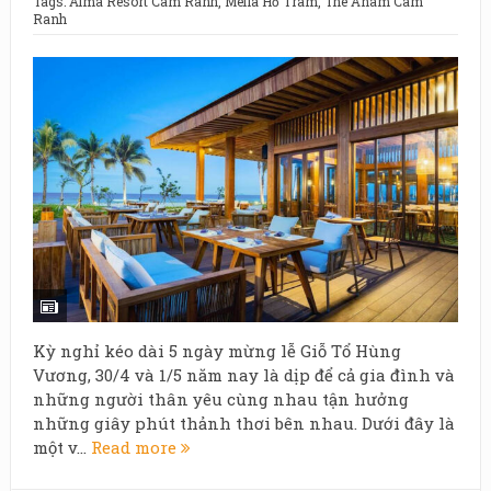
Tags:
Alma Resort Cam Ranh
,
Meliá Hồ Tràm
,
The Anam Cam
Ranh
Kỳ nghỉ kéo dài 5 ngày mừng lễ Giỗ Tổ Hùng
Vương, 30/4 và 1/5 năm nay là dịp để cả gia đình và
những người thân yêu cùng nhau tận hưởng
những giây phút thảnh thơi bên nhau. Dưới đây là
một v...
Read more