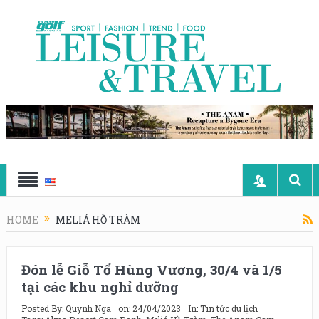
HOME
MELIÁ HỒ TRÀM
Đón lễ Giỗ Tổ Hùng Vương, 30/4 và 1/5
tại các khu nghỉ dưỡng
Posted By:
Quynh Nga
on:
24/04/2023
In:
Tin tức du lịch