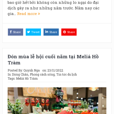
bao giờ hết bởi không còn những lo ngại do đại
dịch gây ra như những năm trước. Năm nay các
gia...
Read more
Share
Tweet
Share
Share
Đón mùa lễ hội cuối năm tại Meliá Hồ
Tràm
Posted By:
Quynh Nga
on:
23/11/2022
In:
Dừng Chân
,
Phong cách sống
,
Tin tức du lịch
Tags:
Meliá Hồ Tràm