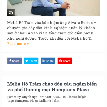
Meliá Hồ Tràm vừa bổ nhiệm ông Alvaro Berton –
chuyên gia dày dặn kinh nghiệm quản lý khách
sạn ở châu Á vào vị trí tổng giám đốc điều hành
khu nghỉ dưỡng. Trước khi đến với Meliá Hồ T...
Read more
Share
Tweet
Share
Share
Meliá Hồ Tràm chào đón cầu ngắm biển
và phố thương mại Hamptons Plaza
Posted By:
Quynh Nga
on:
24/09/2022
In:
Tin tức du lịch
Tags:
Hamptons Plaza
,
Meliá Hồ Tràm