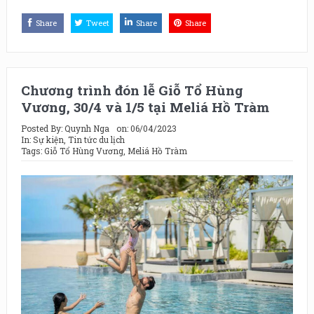
Share
Tweet
Share
Share
Chương trình đón lễ Giỗ Tổ Hùng
Vương, 30/4 và 1/5 tại Meliá Hồ Tràm
Posted By:
Quynh Nga
on:
06/04/2023
In:
Sự kiện
,
Tin tức du lịch
Tags:
Giỗ Tổ Hùng Vương
,
Meliá Hồ Tràm