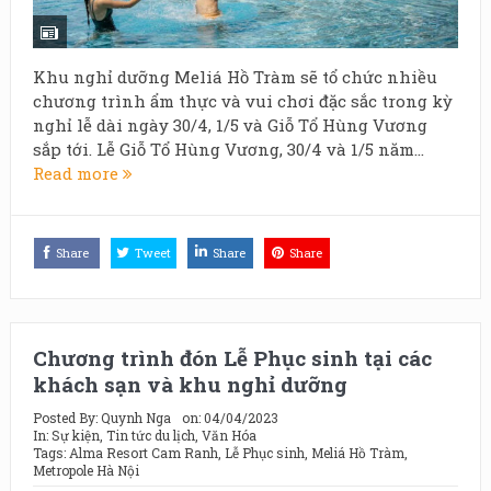
Khu nghỉ dưỡng Meliá Hồ Tràm sẽ tổ chức nhiều
chương trình ẩm thực và vui chơi đặc sắc trong kỳ
nghỉ lễ dài ngày 30/4, 1/5 và Giỗ Tổ Hùng Vương
sắp tới. Lễ Giỗ Tổ Hùng Vương, 30/4 và 1/5 năm...
Read more
Share
Tweet
Share
Share
Chương trình đón Lễ Phục sinh tại các
khách sạn và khu nghỉ dưỡng
Posted By:
Quynh Nga
on:
04/04/2023
In:
Sự kiện
,
Tin tức du lịch
,
Văn Hóa
Tags:
Alma Resort Cam Ranh
,
Lễ Phục sinh
,
Meliá Hồ Tràm
,
Metropole Hà Nội