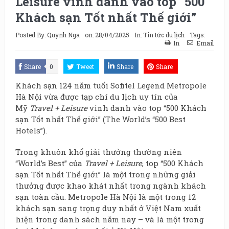
Leisure vinh danh vào top “500
Khách sạn Tốt nhất Thế giới”
Posted By:
Quynh Nga
on:
28/04/2025
In:
Tin tức du lịch
Tags:
In
Email
Share
0
Tweet
Share
Share
Khách sạn 124 năm tuổi Sofitel Legend Metropole
Hà Nội vừa được tạp chí du lịch uy tín của
Mỹ
Travel + Leisure
vinh danh vào top “500 Khách
sạn Tốt nhất Thế giới” (The World’s “500 Best
Hotels”).
Trong khuôn khổ giải thưởng thường niên
“World’s Best” của
Travel + Leisure
, top “500 Khách
sạn Tốt nhất Thế giới” là một trong những giải
thưởng được khao khát nhất trong ngành khách
sạn toàn cầu. Metropole Hà Nội là một trong 12
khách sạn sang trọng duy nhất ở Việt Nam xuất
hiện trong danh sách năm nay – và là một trong