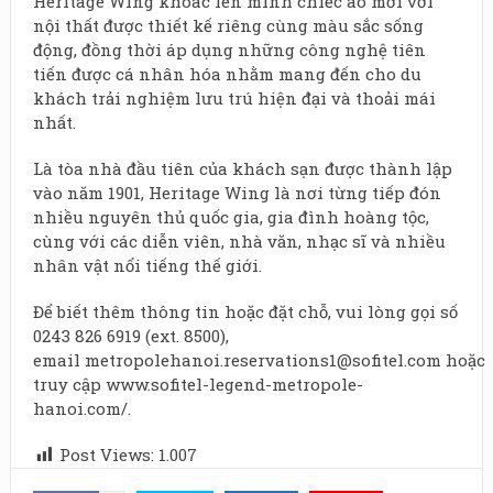
Heritage Wing khoác lên mình chiếc áo mới với
nội thất được thiết kế riêng cùng màu sắc sống
động, đồng thời áp dụng những công nghệ tiên
tiến được cá nhân hóa nhằm mang đến cho du
khách trải nghiệm lưu trú hiện đại và thoải mái
nhất.
Là tòa nhà đầu tiên của khách sạn được thành lập
vào năm 1901, Heritage Wing là nơi từng tiếp đón
nhiều nguyên thủ quốc gia, gia đình hoàng tộc,
cùng với các diễn viên, nhà văn, nhạc sĩ và nhiều
nhân vật nổi tiếng thế giới.
Để biết thêm thông tin hoặc đặt chỗ, vui lòng gọi số
0243 826 6919 (ext. 8500),
email
metropolehanoi.reservations1@sofitel.com
hoặc
truy cập
www.sofitel-legend-metropole-
hanoi.com/
.
Post Views:
1.007