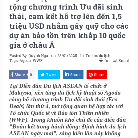
rộng chương trình Ưu đãi sinh
thái, cam kết hỗ trợ lên đến 1,5
triệu USD nhằm gây quỹ cho các
dự án bảo tồn trên khắp 10 quốc
gia ở châu Á
Posted By:
Quynh Nga
on:
23/01/2025
In:
Tin tức du lịch
Tags:
Agoda
,
WWF
In
Email
Share
0
Tweet
Share
Share
Tại Diễn đàn Du lịch ASEAN tổ chức ở
Malaysia, nền tảng du lịch kỹ thuật số Agoda
công bố chương trình Ưu đãi sinh thái (Eco
Deals) lần thứ 4, mở rộng quan hệ hợp tác với
Tổ chức Quốc tế về Bảo tồn Thiên nhiên
(WWF). Trong khuôn khổ chủ đề của diễn đàn
”Đoàn kết trong hành động: Định hình du lịch
ASEAN ngày mai”, sáng kiến lần này không