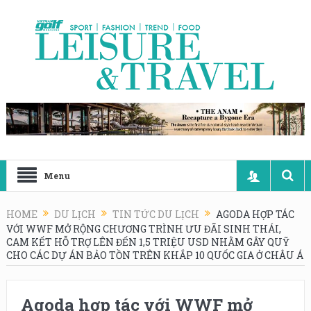
Menu
HOME
DU LỊCH
TIN TỨC DU LỊCH
AGODA HỢP TÁC
VỚI WWF MỞ RỘNG CHƯƠNG TRÌNH ƯU ĐÃI SINH THÁI,
CAM KẾT HỖ TRỢ LÊN ĐẾN 1,5 TRIỆU USD NHẰM GÂY QUỸ
CHO CÁC DỰ ÁN BẢO TỒN TRÊN KHẮP 10 QUỐC GIA Ở CHÂU Á
Agoda hợp tác với WWF mở