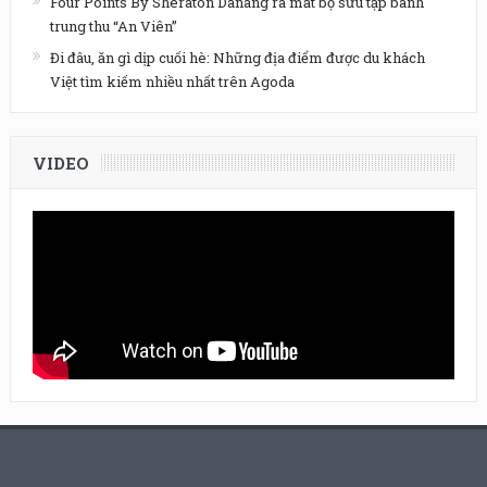
Four Points By Sheraton Danang ra mắt bộ sưu tập bánh
trung thu “An Viên”
Đi đâu, ăn gì dịp cuối hè: Những địa điểm được du khách
Việt tìm kiếm nhiều nhất trên Agoda
VIDEO