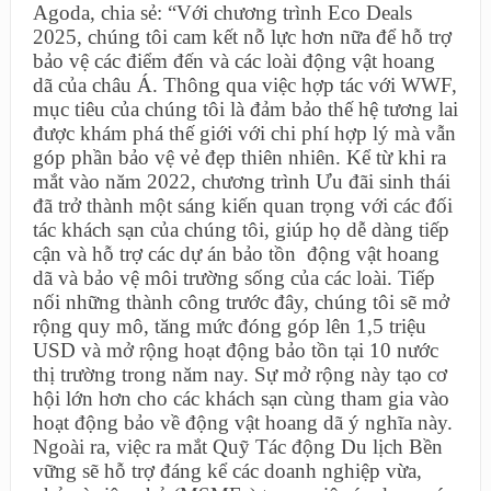
Agoda, chia sẻ: “Với chương trình Eco Deals
2025, chúng tôi cam kết nỗ lực hơn nữa để hỗ trợ
bảo vệ các điểm đến và các loài động vật hoang
dã của châu Á. Thông qua việc hợp tác với WWF,
mục tiêu của chúng tôi là đảm bảo thế hệ tương lai
được khám phá thế giới với chi phí hợp lý mà vẫn
góp phần bảo vệ vẻ đẹp thiên nhiên. Kể từ khi ra
mắt vào năm 2022, chương trình Ưu đãi sinh thái
đã trở thành một sáng kiến quan trọng với các đối
tác khách sạn của chúng tôi, giúp họ dễ dàng tiếp
cận và hỗ trợ các dự án bảo tồn động vật hoang
dã và bảo vệ môi trường sống của các loài. Tiếp
nối những thành công trước đây, chúng tôi sẽ mở
rộng quy mô, tăng mức đóng góp lên 1,5 triệu
USD và mở rộng hoạt động bảo tồn tại 10 nước
thị trường trong năm nay. Sự mở rộng này tạo cơ
hội lớn hơn cho các khách sạn cùng tham gia vào
hoạt động bảo về động vật hoang dã ý nghĩa này.
Ngoài ra, việc ra mắt Quỹ Tác động Du lịch Bền
vững sẽ hỗ trợ đáng kể các doanh nghiệp vừa,