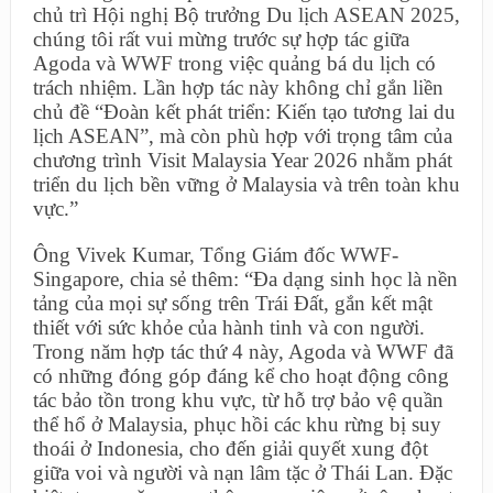
chủ trì Hội nghị Bộ trưởng Du lịch ASEAN 2025,
chúng tôi rất vui mừng trước sự hợp tác giữa
Agoda và WWF trong việc quảng bá du lịch có
trách nhiệm. Lần hợp tác này không chỉ gắn liền
chủ đề “Đoàn kết phát triển: Kiến tạo tương lai du
lịch ASEAN”, mà còn phù hợp với trọng tâm của
chương trình Visit Malaysia Year 2026 nhằm phát
triển du lịch bền vững ở Malaysia và trên toàn khu
vực.”
Ông Vivek Kumar, Tổng Giám đốc WWF-
Singapore, chia sẻ thêm: “Đa dạng sinh học là nền
tảng của mọi sự sống trên Trái Đất, gắn kết mật
thiết với sức khỏe của hành tinh và con người.
Trong năm hợp tác thứ 4 này, Agoda và WWF đã
có những đóng góp đáng kể cho hoạt động công
tác bảo tồn trong khu vực, từ hỗ trợ bảo vệ quần
thể hổ ở Malaysia, phục hồi các khu rừng bị suy
thoái ở Indonesia, cho đến giải quyết xung đột
giữa voi và người và nạn lâm tặc ở Thái Lan. Đặc