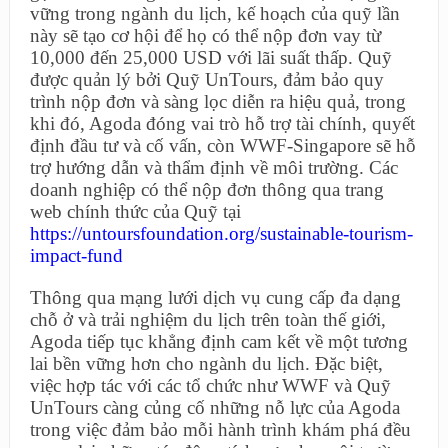
vững trong ngành du lịch, kế hoạch của quỹ lần
này sẽ tạo cơ hội để họ có thể nộp đơn vay từ
10,000 đến 25,000 USD với lãi suất thấp. Quỹ
được quản lý bởi Quỹ UnTours, đảm bảo quy
trình nộp đơn và sàng lọc diễn ra hiệu quả, trong
khi đó, Agoda đóng vai trò hỗ trợ tài chính, quyết
định đầu tư và cố vấn, còn WWF-Singapore sẽ hỗ
trợ hướng dẫn và thẩm định về môi trường. Các
doanh nghiệp có thể nộp đơn thông qua trang
web chính thức của Quỹ tại
https://untoursfoundation.org/sustainable-tourism-
impact-fund
Thông qua mạng lưới dịch vụ cung cấp đa dạng
chỗ ở và trải nghiệm du lịch trên toàn thế giới,
Agoda tiếp tục khẳng định cam kết về một tương
lai bền vững hơn cho ngành du lịch. Đặc biệt,
việc hợp tác với các tổ chức như WWF và Quỹ
UnTours càng củng cố những nỗ lực của Agoda
trong việc đảm bảo mỗi hành trình khám phá đều