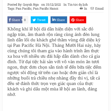
Posted By:
Quynh Nga
on:
15/12/2021
In:
Tin tức du lịch
Tags:
Pan Pacific
,
Pan Pacific Hanoi
In
Email
Share
0
Tweet
Share
Share
Không khí lễ hội đã dần hiện diện với sắc đỏ
ngập tràn, âm thanh rộn ràng cùng ánh đèn lung
linh dẫn lối du khách ghé thăm vùng đất diệu kỳ
tại Pan Pacific Hà Nội. Tháng Mười Hai này, hãy
cùng chúng tôi tham gia vào hành trình ẩm thực
xa hoa với nhiều ưu đãi hấp dẫn dành cho cả gia
đình. Từ đại tiệc hải sản với vô vàn món ăn tươi
ngon, thực đơn chọn sẵn tinh tế đến bữa tiệc đếm
ngược sôi động từ trên cao hoặc đơn giản chỉ là
những buổi trà chiều nhẹ nhàng đầy thi vị, tất cả
đều sẽ đánh thức trọn vẹn giác quan của thực
khách và ghi dấu một mùa lễ hội an lành, đáng
nhớ.