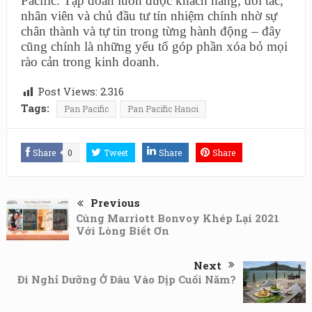
Pacific. Tập đoàn luôn được khách hàng, đối tác,
nhân viên và chủ đầu tư tín nhiệm chính nhờ sự
chân thành và tự tin trong từng hành động – đây
cũng chính là những yếu tố góp phần xóa bỏ mọi
rào cản trong kinh doanh.
Post Views:
2.316
Tags:
Pan Pacific
Pan Pacific Hanoi
Share
0
Tweet
Share
Share
Previous
Cùng Marriott Bonvoy Khép Lại 2021
Với Lòng Biết Ơn
Next
Đi Nghỉ Dưỡng Ở Đâu Vào Dịp Cuối Năm?