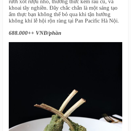
rưới xốt rượu nho, thưởng thức kèm rau củ, và
khoai tây nghiền. Đây chắc chắn là một sáng tạo
ẩm thực bạn không thể bỏ qua khi tận hưởng
không khí lễ hội rộn ràng tại Pan Pacific Hà Nội.
688.000++ VNĐ/phần