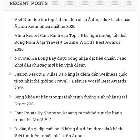
RECENT POSTS
Việt Nam leo lên top 4 điểm đến châu Á được du khách châu
Âu tìm kiếm nhiều nhất hè 2026
Alma Resort Cam Ranh vào Top 5 Khu nghỉ dưỡng tốt nhất
Đông Nam Á tại Travel + Leisure World’s Best Awards
2026
Novotel Ha Long Bay được công nhận đạt tiêu chuẩn 5 sao,
khởi đầu chương mới bên vịnh di sản
Fusion Resort & Villas Đà Nẵng là điểm đến wellness quốc
tế tốt nhất thế giới tại Travel + Leisure World Best Awards
2026
Sống khỏe từ bên trong: Hành trình dưỡng sinh phân tử tại
Green20S
Four Points By Sheraton Danang ra mắt bộ sưu tập bánh
trung thu “An Viên”
Đi đâu, ăn gì dịp cuối hè: Những địa điểm được du khách
Việt tìm kiếm nhiều nhất trên Agoda