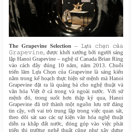
𝐓𝐡𝐞 𝐆𝐫𝐚𝐩𝐞𝐯𝐢𝐧𝐞 𝐒𝐞𝐥𝐞𝐜𝐭𝐢𝐨𝐧 – 𝙻ự𝚊 𝚌𝚑ọ𝚗 𝚌ủ𝚊
𝙶𝚛𝚊𝚙𝚎𝚟𝚒𝚗𝚎, được khởi xướng bởi người sáng
lập Hanoi Grapevine – nghệ sĩ Canada Brian Ring
vào cách đây đúng 10 năm, năm 2013. Chuỗi
triển lãm Lựa Chọn của Grapevine là sáng kiến
nằm trong kế hoạch thực hiện sứ mệnh mà Hanoi
Grapevine đặt ra là quảng bá cho nghệ thuật và
văn hóa Việt ở cả trong và ngoài nước. Với sứ
mệnh đó, trong suốt hơn thập kỷ qua, Hanoi
Grapevine đã trở thành một nguồn lưu trữ đáng
tin cậy, với vai trò trung lập trong việc quan sát,
theo dõi sát sao các sự kiện văn hóa nghệ thuật
diễn ra khắp đất nước, đóng góp vào việc phát
triển thị trường nghệ thuật cũng như xây dựng