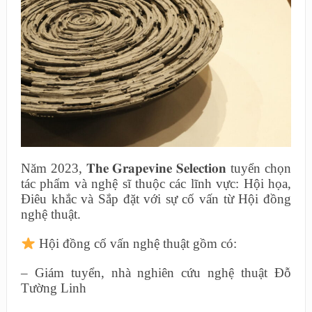
Năm 2023, 𝐓𝐡𝐞 𝐆𝐫𝐚𝐩𝐞𝐯𝐢𝐧𝐞 𝐒𝐞𝐥𝐞𝐜𝐭𝐢𝐨𝐧 tuyển chọn
tác phẩm và nghệ sĩ thuộc các lĩnh vực: Hội họa,
Điêu khắc và Sắp đặt với sự cố vấn từ Hội đồng
nghệ thuật.
Hội đồng cố vấn nghệ thuật gồm có:
– Giám tuyển, nhà nghiên cứu nghệ thuật Đỗ
Tường Linh