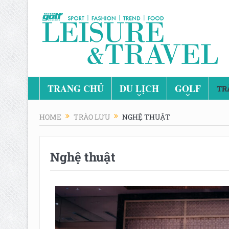
TRANG CHỦ
DU LỊCH
GOLF
TR
HOME
TRÀO LƯU
NGHỆ THUẬT
Nghệ thuật