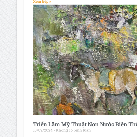
Xem tiếp »
Triển Lãm Mỹ Thuật Non Nước Biên Th
10/09/2024
Không có bình luận