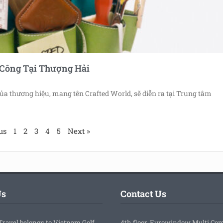
 Công Tại Thượng Hải
a thương hiệu, mang tên Crafted World, sẽ diễn ra tại Trung tâm
us
1
2
3
4
5
Next »
Us
Contact Us
Travel belongs to Vietnam Golf
4th floor, Eurowindow Multi Co