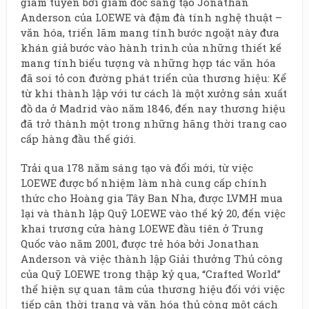
giám tuyển bởi giám đốc sáng tạo Jonathan
Anderson của LOEWE và đậm đà tính nghệ thuật –
văn hóa, triển lãm mang tính bước ngoặt này đưa
khán giả bước vào hành trình của những thiết kế
mang tính biểu tượng và những hợp tác văn hóa
đã soi tỏ con đường phát triển của thương hiệu: Kể
từ khi thành lập với tư cách là một xưởng sản xuất
đồ da ở Madrid vào năm 1846, đến nay thương hiệu
đã trở thành một trong những hãng thời trang cao
cấp hàng đầu thế giới.
Trải qua 178 năm sáng tạo và đổi mới, từ việc
LOEWE được bổ nhiệm làm nhà cung cấp chính
thức cho Hoàng gia Tây Ban Nha, được LVMH mua
lại và thành lập Quỹ LOEWE vào thế kỷ 20, đến việc
khai trương cửa hàng LOEWE đầu tiên ở Trung
Quốc vào năm 2001, được trẻ hóa bởi Jonathan
Anderson và việc thành lập Giải thưởng Thủ công
của Quỹ LOEWE trong thập kỷ qua, “Crafted World”
thể hiện sự quan tâm của thương hiệu đối với việc
tiếp cận thời trang và văn hóa thủ công một cách