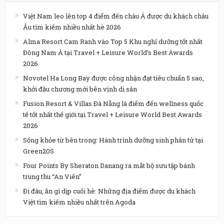
Việt Nam leo lên top 4 điểm đến châu Á được du khách châu
Âu tìm kiếm nhiều nhất hè 2026
Alma Resort Cam Ranh vào Top 5 Khu nghỉ dưỡng tốt nhất
Đông Nam Á tại Travel + Leisure World’s Best Awards
2026
Novotel Ha Long Bay được công nhận đạt tiêu chuẩn 5 sao,
khởi đầu chương mới bên vịnh di sản
Fusion Resort & Villas Đà Nẵng là điểm đến wellness quốc
tế tốt nhất thế giới tại Travel + Leisure World Best Awards
2026
Sống khỏe từ bên trong: Hành trình dưỡng sinh phân tử tại
Green20S
Four Points By Sheraton Danang ra mắt bộ sưu tập bánh
trung thu “An Viên”
Đi đâu, ăn gì dịp cuối hè: Những địa điểm được du khách
Việt tìm kiếm nhiều nhất trên Agoda