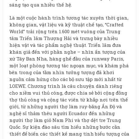
sáng tạo qua nhiều thế hệ.
Là một cuộc hành trình tương tác xuyên thời gian,
không gian, vật liệu và kỹ thuật chế tạo, “Crafted
World” trải rộng trên 1.600 mét vuông của Trung
tâm Triển lãm Thượng Hải và trưng bày nhiều
hiện vật và tác phẩm nghệ thuật. Triển lãm đưa
khán giả đến với phần nghe – nhìn ấn tượng của
xứ Tây Ban Nha, hàng ghế đầu của runway Paris,
một loạt phòng tương tác ngoạn mục, và khám phá
bên trong của tầm nhìn tưởng tượng đã khơi
nguồn cảm hứng cho các bộ sưu tập mới nhất từ
LOEWE. Chương trình là câu chuyện dành riêng
cho niềm vui thủ công, được chia sẻ bởi cộng đồng
thợ thủ công và cộng tác viên từ khắp nơi trên thế
giới, từ những người thợ làm ruy-băng Ấn Độ và
nghệ sĩ thảm thêu người Ecuador đến những
người thợ làm giỏ Nam Phi và thợ dệt tre Trung
Quốc. Sự kiện đào sâu tìm hiểu những bước cần
thiết để biến các thiết kế mang tính biểu tượng của