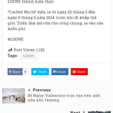
LOEWE thành hiện thực.
“Crafted World” diễn ra từ ngày 22 tháng 3 đến
ngày 5 tháng 5 năm 2024 trước khi đi khắp thế
giới. Triển lãm mở cửa cho công chúng, ra vào cửa
miễn phí.
#LOEWE
Post Views:
1.152
Tags:
LOEWE
Share
0
Tweet
Share
Share
Previous
Để Ngày Valentine trọn vẹn bên một
nửa yêu thương
Next