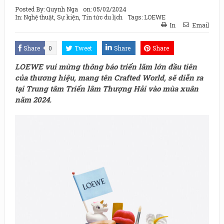
Posted By:
Quynh Nga
on:
05/02/2024
In:
Nghệ thuật
,
Sự kiện
,
Tin tức du lịch
Tags:
LOEWE
In
Email
Share
0
Tweet
Share
Share
LOEWE vui mừng thông báo triển lãm lớn đầu tiên
của thương hiệu, mang tên Crafted World, sẽ diễn ra
tại Trung tâm Triển lãm Thượng Hải vào mùa xuân
năm 2024.