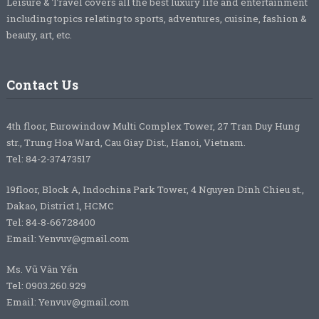
Leisure & Travel covers all the best luxury life and entertainment
including topics relating to sports, adventures, cuisine, fashion &
beauty, art, etc.
Contact Us
4th floor, Eurowindow Multi Complex Tower, 27 Tran Duy Hung
str., Trung Hoa Ward, Cau Giay Dist., Hanoi, Vietnam.
Tel: 84-2-37473517
19floor, Block A, Indochina Park Tower, 4 Nguyen Dinh Chieu st.,
Dakao, District 1, HCMC
Tel: 84-8-66728400
Email: Yenvuv@gmail.com
Ms. Vũ Vân Yến
Tel: 0903.260.929
Email: Yenvuv@gmail.com